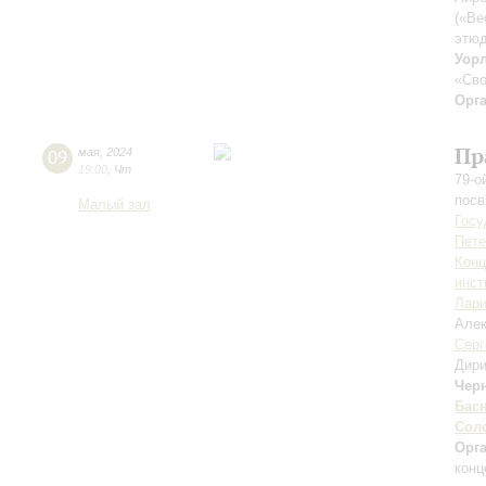
(«Ве
этюд
Уор
«Сво
Орг
Пр
09
мая
,
2024
19:00
,
Чт
79-о
пос
Малый зал
Госу
Пете
Конц
инст
Лари
Але
Серг
Дири
Чер
Бас
Сол
Орг
конц