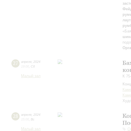
зас
Фей
рум
лаут
румб
«Ба
шина
подо
Орг
Ба
27
апреля
,
2024
19:00
,
Сб
ко
Малый зал
К 75
Конц
Каме
Каме
Худо
Ко
28
апреля
,
2024
15:00
,
Вс
По
Малый зал
О