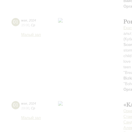
Вай
Орг
Ро
01
мая
,
2024
15:00
,
Ср
Екат
альт
Малый зал
(Куб
Scor
stor
child
love
teen 
"Bre
Bizk
"Boh
Орг
«К
01
мая
,
2024
19:00
,
Ср
Орке
Стан
Малый зал
Сан
Але