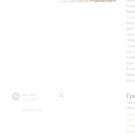
Дмит
Ром
Кре
(«Го
Март
plai
«Вес
"Aft
"Swe
but 
Arab
Sue 
В пр
Орг
музы
Гр
04
мая
,
2024
15:00
,
Сб
Теат
Ибс
Малый зал
Анас
Шел
Розо
Фёд