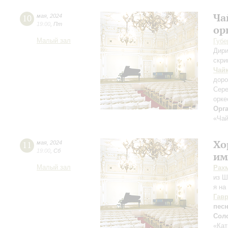
Ча
10
мая
,
2024
19:00
,
Пт
ор
Малый зал
Губе
Дири
скри
Чай
доро
Сере
орке
Орг
«Чай
Хо
11
мая
,
2024
19:00
,
Сб
им
Малый зал
Рах
из Ш
я на
Гав
пес
Сол
«Ка