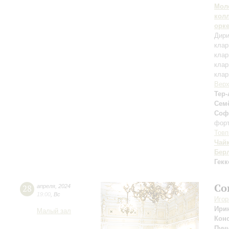
Мол
кол
орк
Дири
клар
клар
клар
клар
Верх
Тер
Сем
Соф
фор
Товп
Чай
Бер
Гекк
Со
28
апреля
,
2024
19:00
,
Вс
Игор
Ири
Малый зал
Конс
Пуч