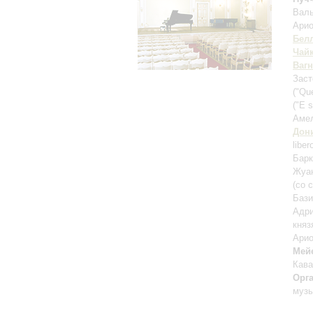
Валь
Арио
Бел
Чай
Ваг
Заст
("Qu
("E 
Амел
Дон
libe
Барк
Жуан
(со 
Бази
Адри
княз
Арио
Мей
Кава
Орг
музы