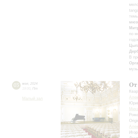
мел
tang
темы
мюзи
Мит
по м
годо
Цыга
Дерб
В пр
Орг
музы
От
03
мая
,
2024
19:00
,
Пт
Квар
Алек
Малый зал
Юри
Мих
Ром
Orig
Алек
Игор