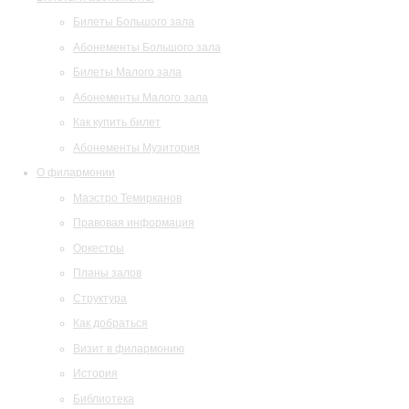
Билеты Большого зала
Абонементы Большого зала
Билеты Малого зала
Абонементы Малого зала
Как купить билет
Абонементы Музитория
О филармонии
Маэстро Темирканов
Правовая информация
Оркестры
Планы залов
Структура
Как добраться
Визит в филармонию
История
Библиотека