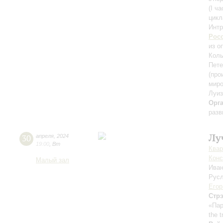
(I ч
цикл
Интр
Рос
из о
Колы
Пете
(про
миро
Луиз
Орг
разв
Лу
30
апреля
,
2024
19:00
,
Вт
Квар
Конс
Малый зал
Ива
Русл
Егор
Стр
«Пар
the 