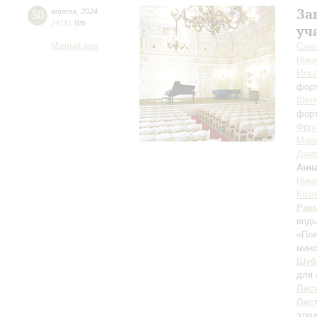
За
30
апреля
,
2024
14:00
,
Вт
уч
Малый зал
Санк
Ники
Илья
фор
Шел
фор
Фро
Мари
Дми
Анн
Ник
Козл
Рах
воды
«Пля
мино
Шуб
для 
Лис
Лис
этюд