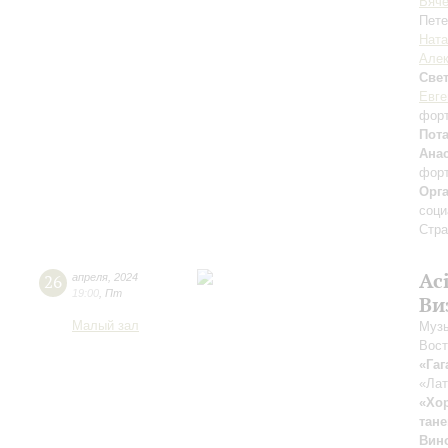
Вяче
Пете
Ната
Алек
Све
Евге
фор
Пот
Ана
фор
Орг
соци
Стра
Ac
26
апреля
,
2024
19:00
,
Пт
Ви
Малый зал
Музы
Вост
«Гаг
«Лат
«Хо
тане
Вин