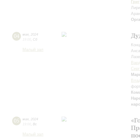
Григ
Лири
Аран
Орг
Ду
04
мая
,
2024
19:00
,
Сб
Конц
Малый зал
Анса
Лазе
Вар
Серг
Мар
Влад
фор
Ком
Нар
нар
«Г
05
мая
,
2024
19:00
,
Вс
Пр
по
Малый зал