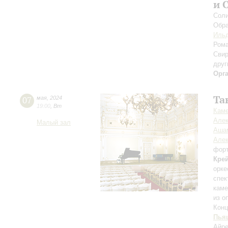
и 
Соли
Обра
Ильд
Рома
Свир
друг
Орг
Та
07
мая
,
2024
19:00
,
Вт
Каме
Алек
Малый зал
Аша
Алек
фор
Кре
орке
спек
каме
из о
Конц
Пья
Айре