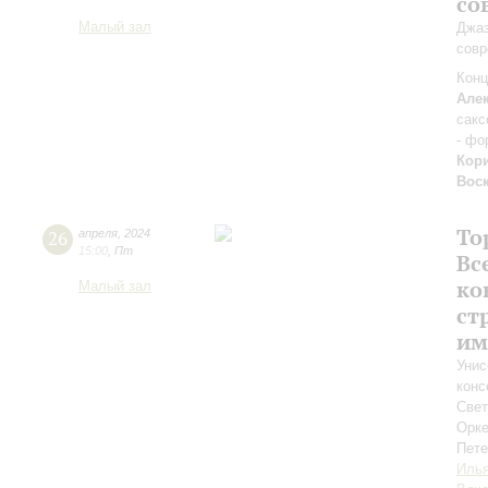
со
Малый зал
Джаз
совр
Конц
Але
сак
- фо
Кор
Вос
То
26
апреля
,
2024
15:00
,
Пт
Вс
ко
Малый зал
ст
им
Унис
конс
Свет
Орке
Пете
Илья