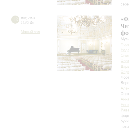
сере
«Ф
12
мая
,
2024
19:00
,
Вс
Че
фо
Малый зал
Музы
Форт
Над
Оле
Форт
Дарь
Фёдо
Форт
Вер
Алек
Форт
Анн
Евге
Рав
форт
руки
четы