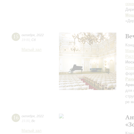
орке
Дири
Моц
«Дер
Ве
15
октября
,
2022
19:00
,
Сб
Конц
Малый зал
Мари
Рост
Иос
Оле
фор
Рах
Аре
для 
стру
ре м
Ан
16
октября
,
2022
15:00
,
Вс
«З
Малый зал
Конц