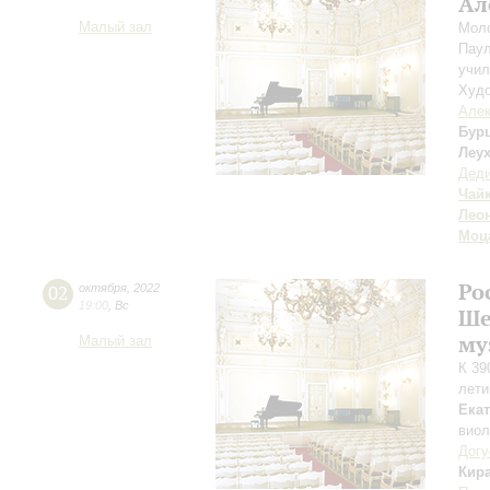
Ал
Малый зал
Моло
Паул
учил
Худо
Алек
Бур
Леу
Дед
Чай
Лео
Моц
Ро
02
октября
,
2022
19:00
,
Вс
Ше
му
Малый зал
К 39
лети
Ека
вио
Дог
Кир