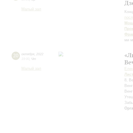
Дз
Малый зал
Конц
пос
Моц
Про
Фра
ми м
«Л
20
октября
,
2022
19:00
,
Чт
Ве
Малый зал
Елен
Лис
8, В
Венг
Венг
Утеш
Забы
Орг