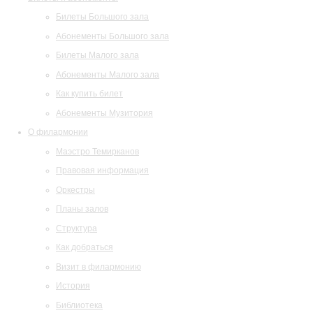
Билеты Большого зала
Абонементы Большого зала
Билеты Малого зала
Абонементы Малого зала
Как купить билет
Абонементы Музитория
О филармонии
Маэстро Темирканов
Правовая информация
Оркестры
Планы залов
Структура
Как добраться
Визит в филармонию
История
Библиотека