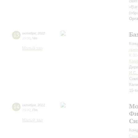
свят
«Ваг
(обр
Орг
Ба
13
октября
,
2022
19:00
,
Чт
Конц
Малый зал
орке
К 30
Каме
Дири
И.С.
Сим
Кали
15-т
Мо
14
октября
,
2022
19:00
,
Пт
Фи
Си
Малый зал
Конц
Санк