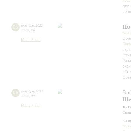
И.С.
для 
соло
По
05
октября
,
2022
19:00
,
Ср
Мат
фор
Малый зал
Паг
скри
Рома
Ронд
скри
«Сп
Орг
Зв
06
октября
,
2022
19:00
,
Чт
Ше
кл
Малый зал
Скоп
Конц
Музы