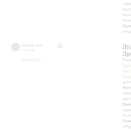
хара
выст
Авто
Нови
Орг
конц
Ду
12
октября
,
2022
19:00
,
Ср
Др
Малый зал
Анса
Вар
Ашот
Мари
дхо
Арм
«Арм
цве
Вал
изд
ля 
Ога
«Жу