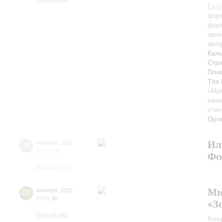
Евге
форт
форт
прое
авто
Кал
Стр
Плав
The 
«Мал
кино
стил
Орг
Ил
08
октября
,
2022
19:00
,
Сб
Фо
Малый зал
Ми
09
октября
,
2022
15:00
,
Вс
«З
Малый зал
Конц