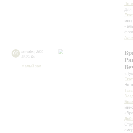
Пете
Для 
Екат
мецц
- ал
фор
Алек
Бр
09
октября
,
2022
19:00
,
Вс
Ра
Ве
Малый зал
«Пуш
Екат
Нат
Тать
Влад
Бра
мин
«Вре
Деб
Стру
смер