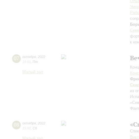
Ольг
Уме
Рябо
сопр
Бор
Семе
фор
к ко
Ве
07
октября
,
2022
19:00
,
Пт
Конц
Малый зал
Конс
Фре
Ска
из о
Испа
«Сев
Фант
«С
08
октября
,
2022
15:00
,
Сб
Спек
Викт
Малый зал