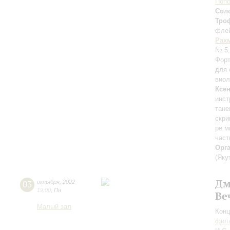
Поп
Сол
Тро
фле
Рах
№ 5
Форт
для 
виол
Ксе
инст
тане
скри
ре м
част
Орг
(Яку
Дм
03
октября
,
2022
19:00
,
Пн
Ве
Малый зал
Конц
фила