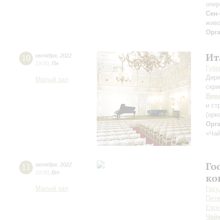
опер
Сен
живо
Орг
Ит
10
октября
,
2022
19:00
,
Пн
Губе
Дири
Малый зал
скри
Вив
и ст
(орк
Орг
«Чай
Го
11
октября
,
2022
19:00
,
Вт
ко
Малый зал
Госу
Пете
Евге
Чай