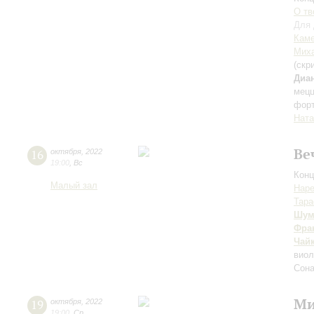
О тв
Для 
Каме
Миха
(скр
Диа
мецц
фор
Ната
Ве
16
октября
,
2022
19:00
,
Вс
Конц
Малый зал
Наре
Тара
Шум
Фра
Чай
виол
Сона
Ми
19
октября
,
2022
19:00
,
Ср