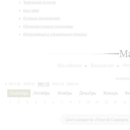
Творческие встречи
Выставки
Издания филармонии
Образовательные программы
Инклюзивные и специальные проекты
М
Все события
Большой зал
Мал
сегодня
2019/20
2020/21
2021/22
2022/23
2023/24
2024/25
2025/26
2026/27
Сентябрь
Октябрь
Ноябрь
Декабрь
Январь
Фе
1
2
3
4
5
6
7
8
9
10
11
12
13
14
Цикл концертов «Георгий Свиридов.