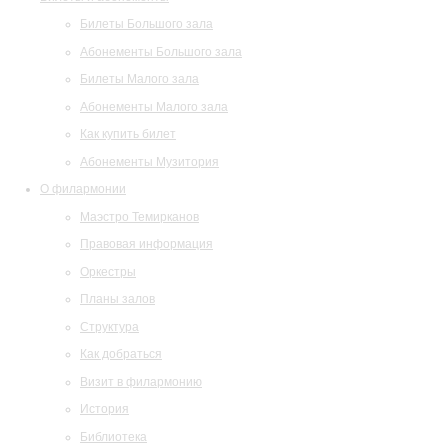
Билеты Большого зала
Абонементы Большого зала
Билеты Малого зала
Абонементы Малого зала
Как купить билет
Абонементы Музитория
О филармонии
Маэстро Темирканов
Правовая информация
Оркестры
Планы залов
Структура
Как добраться
Визит в филармонию
История
Библиотека