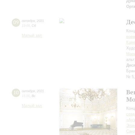
Дун
Орг
Де
09
октября
,
2021
19:00
,
Сб
Конц
Малый зал
вре
Каме
Худо
Мар
альт
Дес
Бран
№ 5,
Ве
10
октября
,
2021
15:00
,
Вс
Мо
Малый зал
Конц
созд
«Ауэ
Элин
Санд