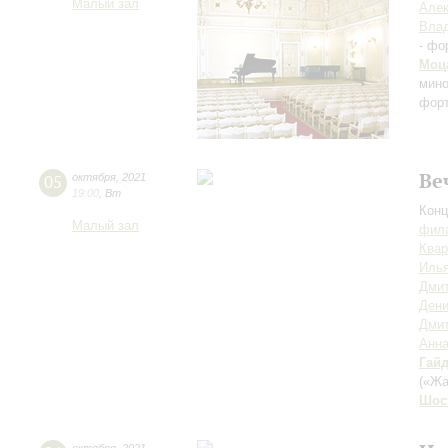
Малый зал
Алек
Влад
- фо
Моц
мин
форт
Ве
05
октября
,
2021
19:00
,
Вт
Конц
Малый зал
фила
Квар
Илья
Дмит
Дени
Дми
Анна
Гай
(«Жа
Шос