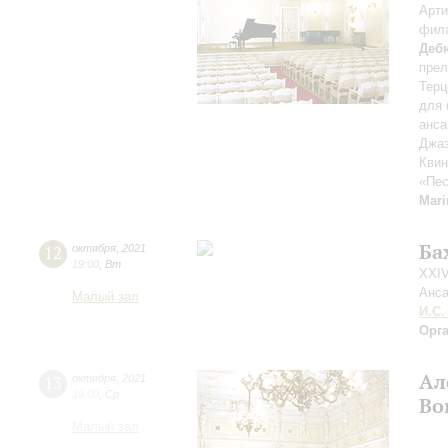
Арти
фил
Деб
пре
Терц
для 
анса
Джаз
Квин
«Пес
Mar
Ба
12
октября
,
2021
19:00
,
Вт
XXIV
Анса
Малый зал
И.С.
Орг
Ал
13
октября
,
2021
19:00
,
Ср
Во
Малый зал