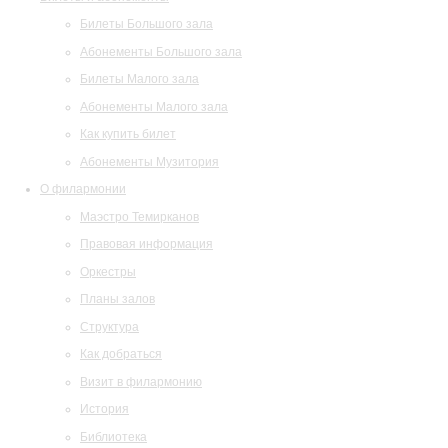
Билеты Большого зала
Абонементы Большого зала
Билеты Малого зала
Абонементы Малого зала
Как купить билет
Абонементы Музитория
О филармонии
Маэстро Темирканов
Правовая информация
Оркестры
Планы залов
Структура
Как добраться
Визит в филармонию
История
Библиотека