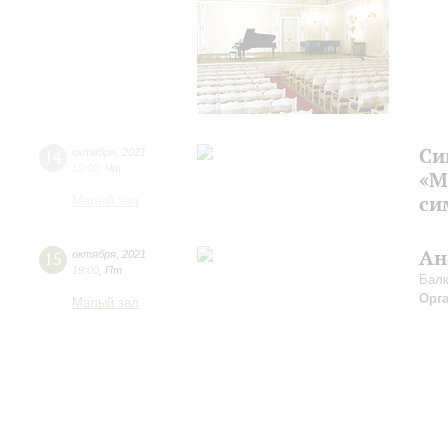
Си
14
октября
,
2021
19:00
,
Чт
«М
си
Малый зал
Ан
15
октября
,
2021
19:00
,
Пт
Балк
Орг
Малый зал