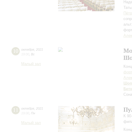
Над
Тать
Пётр
сопр
альт
фор
Алек
Мо
10
октября
,
2021
19:00
,
Вс
Шо
Малый зал
Конц
форт
Алек
Шоп
Бет
Сон
Пу
11
октября
,
2021
19:00
,
Пн
К 90
фил
Малый зал
Конц