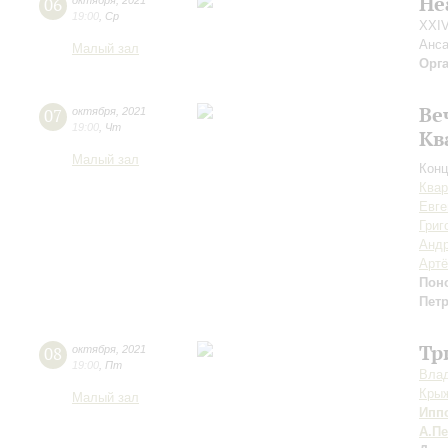
Не
06
октября
,
2021
19:00
,
Ср
XXIV
Анса
Малый зал
Орг
Ве
07
октября
,
2021
19:00
,
Чт
Кв
Малый зал
Конц
Квар
Евге
Григ
Андр
Арт
Пон
Пет
Тр
08
октября
,
2021
19:00
,
Пт
Вла
Кры
Малый зал
Ипп
А.П