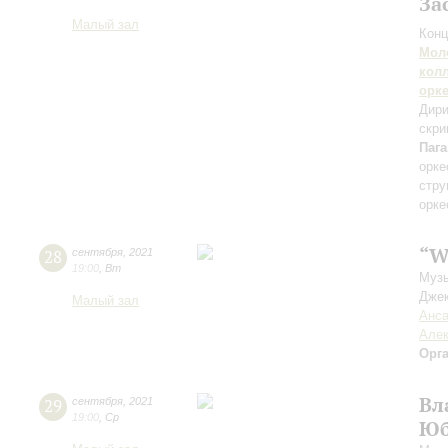
За
Малый зал
Конц
Мол
кол
орк
Дири
скри
Паг
орке
стру
орке
“W
28
сентября
,
2021
19:00
,
Вт
Музы
Джек
Малый зал
Анса
Алек
Орг
Вл
29
сентября
,
2021
19:00
,
Ср
Юб