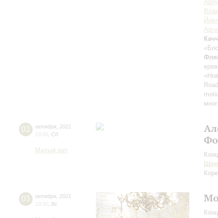
Арту
Вла
Йоел
Арг
Кач
«Бос
Фля
ерев
«Нов
Road
moti
мног
Ал
02
октября
,
2021
19:00
,
Сб
Фо
Малый зал
Конц
Шоп
Коре
Мо
03
октября
,
2021
19:00
,
Вс
Конц