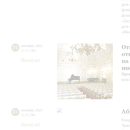
для 
флей
флей
«Зас
для 
«Мел
От
01
октября
,
2021
14:00
,
Пт
от
на
Малый зал
ин
Орг
конс
Аб
01
октября
,
2021
19:00
,
Пт
Конц
Малый зал
Трио