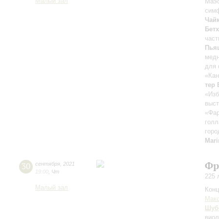
Малый зал
Маэс
сим
Чай
Бет
част
Пья
медн
для 
«Кан
тер 
«Изб
выст
«Фа
голл
горо
Mar
Фр
30
сентября
,
2021
19:00
,
Чт
225 
Малый зал
Конц
Мак
Шуб
виол