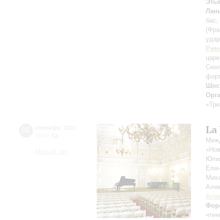
Этье
Лан
бас;
(Фра
уда
Рим
царе
Cюит
форт
Шос
Орг
«Три
La
08
сентября
,
2021
19:00
,
Ср
Межд
«Нов
Малый зал
Юли
Еле
Мих
Але
Алек
Фор
чтен