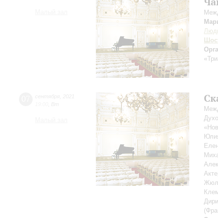
Ча
Малый зал
Межд
Мар
Люд
Шос
Орг
«Три
Ск
07
сентября
,
2021
19:00
,
Вт
Межд
Духо
Малый зал
«Нов
Юли
Еле
Мих
Але
Акт
Жюл
Кле
Дири
(Фра