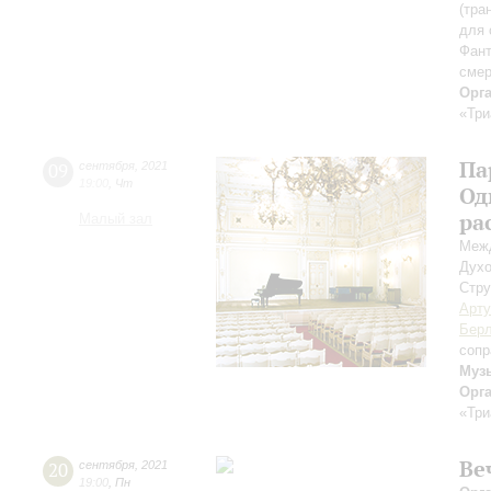
(тра
для 
Фант
смер
Орг
«Три
Па
09
сентября
,
2021
19:00
,
Чт
Од
ра
Малый зал
Межд
Духо
Стру
Арту
Берл
сопр
Муз
Орг
«Три
Ве
20
сентября
,
2021
19:00
,
Пн