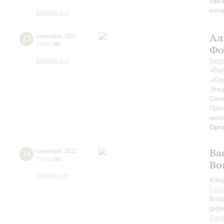
Орг
конц
Малый зал
Ал
23
сентября
,
2021
19:00
,
Чт
Фо
Малый зал
Бет
«Вал
«Хор
Этюд
Сон
Прел
мино
Орг
Ва
24
сентября
,
2021
19:00
,
Пт
Во
Малый зал
Конц
Госу
Вла
дири
Васи