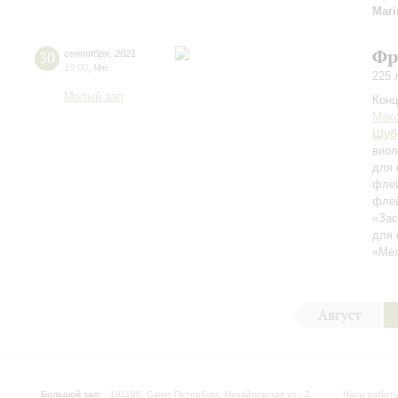
Mar
Фр
30
сентября
,
2021
19:00
,
Чт
225 
Малый зал
Конц
Мак
Шуб
виол
для 
флей
флей
«Зас
для 
«Мел
Август
Большой зал:
191186, Санкт-Петербург, Михайловская ул., 2
Часы работы