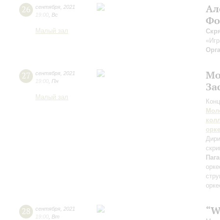
Ал
26
сентября
,
2021
19:00
,
Вс
Фо
Малый зал
Скр
«Игр
Орг
Мо
27
сентября
,
2021
19:00
,
Пн
За
Малый зал
Конц
Мол
кол
орк
Дири
скри
Паг
орке
стру
орке
“W
28
сентября
,
2021
19:00
,
Вт