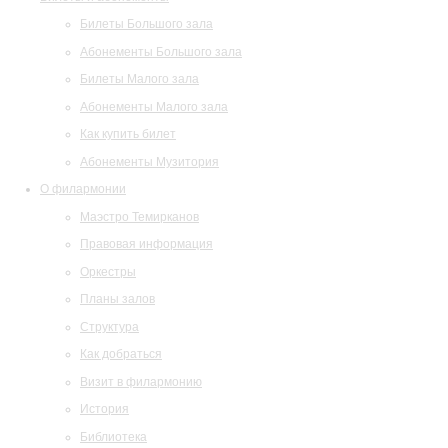
Билеты Большого зала
Абонементы Большого зала
Билеты Малого зала
Абонементы Малого зала
Как купить билет
Абонементы Музитория
О филармонии
Маэстро Темирканов
Правовая информация
Оркестры
Планы залов
Структура
Как добраться
Визит в филармонию
История
Библиотека