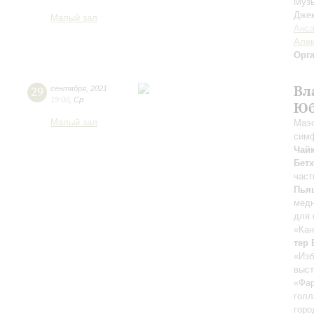
Музы
Джек
Малый зал
Анса
Алек
Орг
Вл
29
сентября
,
2021
19:00
,
Ср
Юб
Малый зал
Маэс
сим
Чай
Бет
част
Пья
медн
для 
«Кан
тер 
«Изб
выст
«Фа
голл
горо