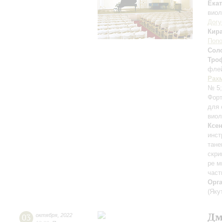
Ека
вио
Дог
Кир
Поп
Сол
Тро
фле
Рах
№ 5
Форт
для 
виол
Ксе
инст
тане
скри
ре м
част
Орг
(Яку
Дм
03
октября
,
2022