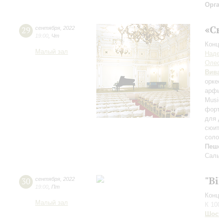
Орг
«С
29
сентября
,
2022
19:00
,
Чт
Конц
Малый зал
Наде
Олес
Вив
орке
арфы
Musi
форт
для 
сюи
сол
Пеш
Саль
"B
30
сентября
,
2022
19:00
,
Пт
Конц
Малый зал
К 10
Шос