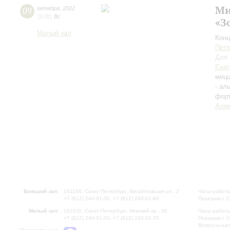
Ми
09
октября
,
2022
15:00
,
Вс
«З
Малый зал
Конц
Пете
Для 
Екат
мецц
- ал
фор
Алек
Большой зал:
191186, Санкт-Петербург, Михайловская ул., 2
Часы работы
+7 (812) 240-01-00, +7 (812) 240-01-80
Перерыв с 1
Малый зал:
191011, Санкт-Петербург, Невский пр., 30
Часы работы
+7 (812) 240-01-00, +7 (812) 240-01-70
Перерыв с 1
Вопросы на