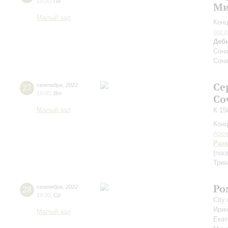
19:00
,
Пн
Ми
Малый зал
Конц
пос
Деб
Сона
Сона
Се
27
сентября
,
2022
19:00
,
Вт
Со
Малый зал
К 15
Конц
Арсе
Рах
(пос
Трин
Ро
28
сентября
,
2022
19:00
,
Ср
City
Ири
Малый зал
Екат