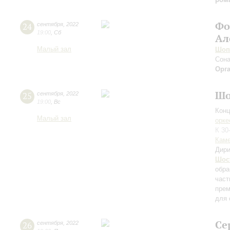
Фо
24
сентября
,
2022
19:00
,
Сб
Ал
Малый зал
Шоп
Сона
Орг
Шо
25
сентября
,
2022
19:00
,
Вс
Конц
Малый зал
орке
К 30
Каме
Дири
Шос
обра
част
прем
для 
Се
26
сентября
,
2022