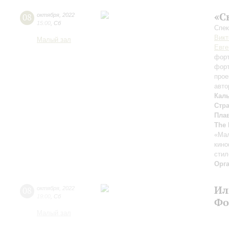
«С
08
октября
,
2022
15:00
,
Сб
Спек
Викт
Малый зал
Евге
форт
форт
прое
авто
Кал
Стр
Плав
The 
«Мал
кино
стил
Орг
Ил
08
октября
,
2022
19:00
,
Сб
Фо
Малый зал