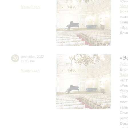
Худо
Мих
Малый зал
Бок
маж
Конц
«Вре
Дон
«Э
20
сентября
,
2022
19:00
,
Вт
Губе
Дири
Малый зал
Чай
част
«Ром
Увер
«Жиз
лест
вал
Сим
бем
Орг