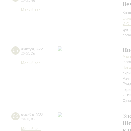
19:00
,
Пн
Ве
Малый зал
Конц
фила
И.С.
для 
соло
По
05
октября
,
2022
19:00
,
Ср
Мат
фор
Малый зал
Паг
скри
Рома
Ронд
скри
«Сп
Орг
Зв
06
октября
,
2022
19:00
,
Чт
Ше
кл
Малый зал