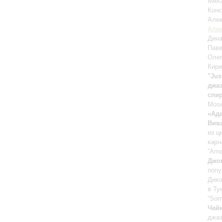
Мих
Конс
Але
Алек
Дин
Пав
Оле
Кири
"Jus
джа
спир
Mose
«Ад
Вив
из ц
карн
“Ame
Джо
попу
Дико
в Ту
“Som
Чай
джаз