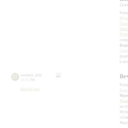
Скоп
Конц
Музы
Ольг
Уме
Рябо
сопр
Бор
Семе
фор
к ко
Ве
07
октября
,
2022
19:00
,
Пт
Конц
Малый зал
Конс
Фре
Ска
из о
Испа
«Сев
Фант