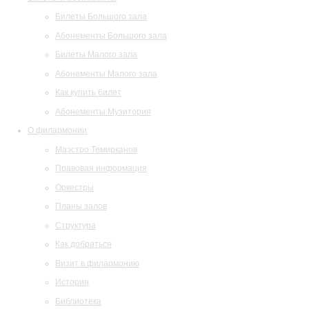
Билеты Большого зала
Абонементы Большого зала
Билеты Малого зала
Абонементы Малого зала
Как купить билет
Абонементы Музитория
О филармонии
Маэстро Темирканов
Правовая информация
Оркестры
Планы залов
Структура
Как добраться
Визит в филармонию
История
Библиотека