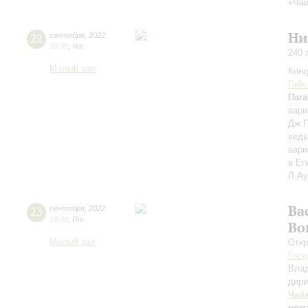
«Чай
Ни
22
сентября
,
2022
19:00
,
Чт
240 
Малый зал
Конц
Гайк
Паг
вари
Дж.П
ведь
вари
в Ег
Л.Ау
Ва
23
сентября
,
2022
19:00
,
Пт
Во
Малый зал
Откр
Госу
Вла
дири
Чай
ром