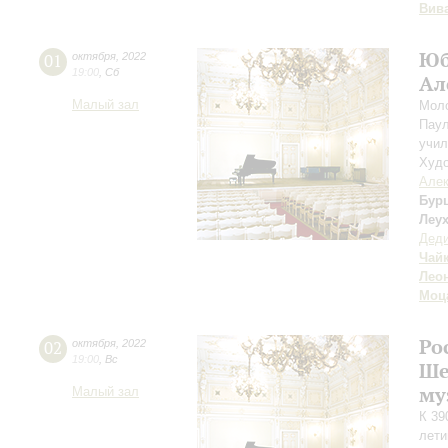
Вив
Юб
01
октября
,
2022
19:00
,
Сб
Ал
Малый зал
Моло
Паул
учил
Худо
Алек
Бур
Леу
Дед
Чай
Лео
Моц
Ро
02
октября
,
2022
19:00
,
Вс
Ше
му
Малый зал
К 39
лети