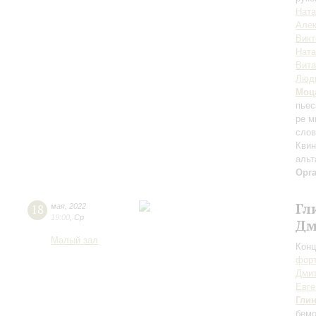
Ната
Алек
Викт
Ната
Вит
Люд
Моц
пьес
pе м
слов
Квин
альт
Орг
Гл
18
мая
,
2022
19:00
,
Ср
Дм
Малый зал
Конц
форт
Дми
Евге
Гли
бемо