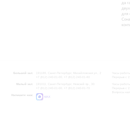
да г
двух
для 
Сона
конт
Большой зал:
191186, Санкт-Петербург, Михайловская ул., 2
Часы работы
+7 (812) 240-01-00, +7 (812) 240-01-80
Перерыв с 1
Малый зал:
191011, Санкт-Петербург, Невский пр., 30
Часы работы
+7 (812) 240-01-00, +7 (812) 240-01-70
Перерыв с 1
Вопросы на
Напишите нам:
MAX