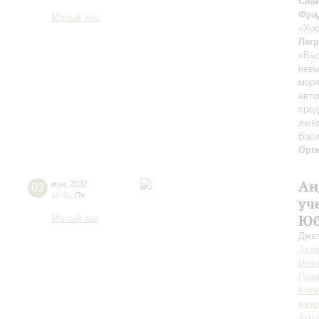
Сна
Фри
Малый зал
«Хор
Лег
«Выс
нев
мор
авто
сред
любв
Васи
Орг
Ан
02
мая
,
2022
19:00
,
Пн
уч
Юб
Малый зал
Джаз
Але
Иван
Пав
Каме
конс
Арка