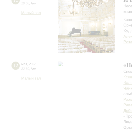
12
19:00
,
Чт
Несе
комп
Малый зал
Конц
Орке
Худо
Алек
Рот
«Н
12
мая
,
2022
22:30
,
Чт
Спек
Ксен
Малый зал
Вале
Чай
альб
Рах
Рав
Деб
«Пр
Люд
Орг