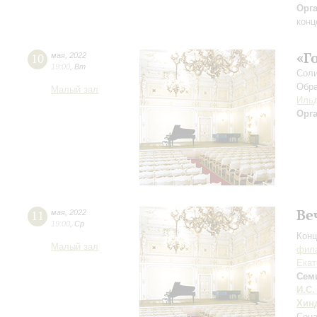
Орг
конц
«Г
10
мая
,
2022
19:00
,
Вт
Соли
Обра
Малый зал
Ильд
Орг
Ве
11
мая
,
2022
19:00
,
Ср
Конц
Малый зал
фила
Екат
Сем
И.С.
Хин
Сона