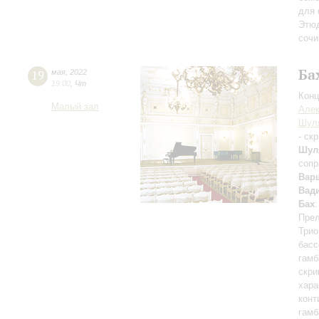
для 
Этю
сочи
Ба
19
мая
,
2022
19:00
,
Чт
Конц
Малый зал
Алек
Шул
- ск
Шул
сопр
Вар
Вад
Бах
Прел
Трио
басс
гамб
скри
хара
конт
гамб