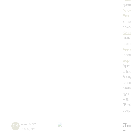
дири
Алек
Екат
клар
сак
Кузн
Эми
сак
Анна
фор
Бер
Ария
«Вос
Мен
фант
Качч
дуэт 
– Х
"Bro
ветр
Лю
03
мая
,
2022
19:00
,
Вт