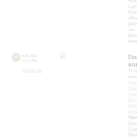
«Евг
1 дл
Сюит
«Печ
grac
соч.
Джул
сюит
Го
09
мая
,
2022
19:00
,
Пн
ко
Малый зал
77–л
пос
Прод
Серг
Лари
Госу
Пете
Алек
Чер
Бас
Сол
Пес