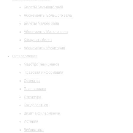
Билеты Большого зала
Абонементы Большого зала
Билеты Малого зала
Абонементы Малого зала
Как купить билет
Абонементы Музитория
О филармонии
Маэстро Темирканов
Правовая информация
Оркестры
Планы залов
Структура
Как добраться
Визит в филармонию
История
Библиотека