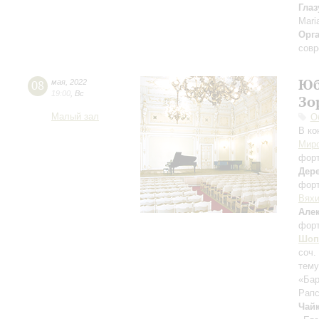
Глаз
Mari
Орг
совр
Юб
08
мая
,
2022
19:00
,
Вс
Зо
Малый зал
О
В ко
Мир
фор
Дер
фор
Вях
Але
фор
Шоп
соч.
тему
«Бар
Рапс
Чай