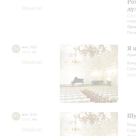
Ро
ду
Малый зал
Григ
сопр
Орг
Пете
Я 
04
мая
,
2022
19:00
,
Ср
Арии
Малый зал
Конц
Соли
Ири
Шу
05
мая
,
2022
19:00
,
Чт
Конц
Малый зал
Стру