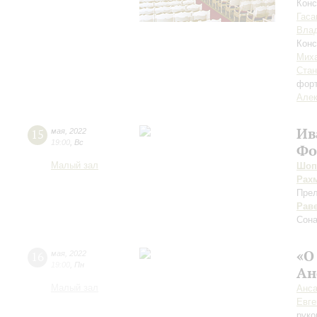
Кон
Гаса
Вла
Конс
Мих
Стан
фор
Алек
Ив
15
мая
,
2022
19:00
,
Вс
Фо
Малый зал
Шоп
Рах
Прел
Рав
Сона
«О
16
мая
,
2022
19:00
,
Пн
Ан
Малый зал
Анса
Евге
руко