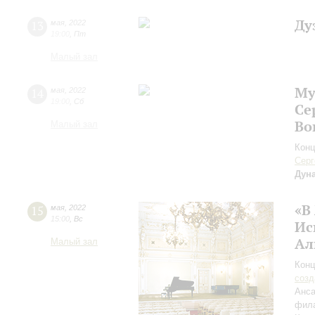
Ду
13
мая
,
2022
19:00
,
Пт
Малый зал
Му
14
мая
,
2022
19:00
,
Сб
Се
Во
Малый зал
Конц
Серг
Дун
«В
15
мая
,
2022
15:00
,
Вс
Ис
Ал
Малый зал
Конц
созд
Анса
фила