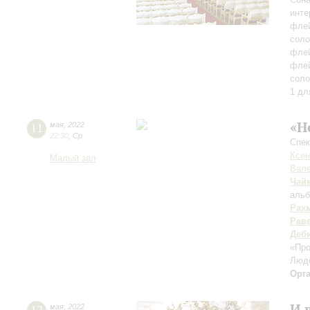
инте
флей
соло
фле
флей
соло
1 дл
«Н
11
мая
,
2022
22:30
,
Ср
Спек
Ксен
Малый зал
Вале
Чай
альб
Рах
Рав
Деб
«Пр
Люд
Орг
И 
мая
,
2022