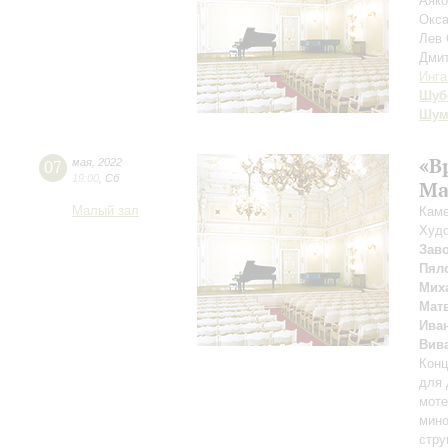
Аяко
Окса
Лев
Дми
Инга
Шуб
Шум
«В
07
мая
,
2022
19:00
,
Сб
Ma
Малый зал
Каме
Худо
Зав
Пял
Мих
Мат
Ива
Вив
Конц
для 
моте
мино
стру