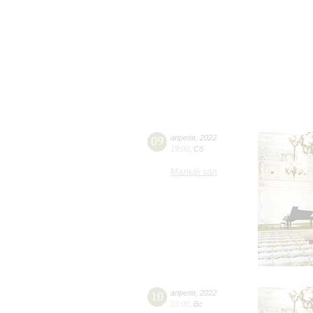
09
апреля
,
2022
19:00
,
Сб
Малый зал
10
апреля
,
2022
15:00
,
Вс