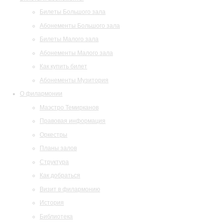
Билеты Большого зала
Абонементы Большого зала
Билеты Малого зала
Абонементы Малого зала
Как купить билет
Абонементы Музитория
О филармонии
Маэстро Темирканов
Правовая информация
Оркестры
Планы залов
Структура
Как добраться
Визит в филармонию
История
Библиотека