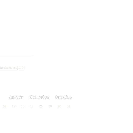
инская карта
Август
Сентябрь
Октябрь
24
25
26
27
28
29
30
31