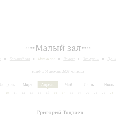
Малый зал
я
Большой зал
Малый зал
Лекции
Экскурсии
Пушк
сегодня 06 августа 2026, четверг
Февраль
Март
Апрель
Май
Июнь
Июль
9
10
11
12
13
14
15
16
17
18
19
20
21
22
23
Григорий Тадтаев