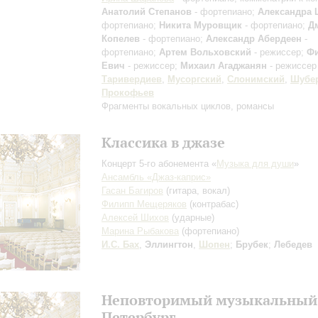
Анатолий Степанов
- фортепиано;
Александра
фортепиано;
Никита Муровщик
- фортепиано;
Д
Копелев
- фортепиано;
Александр Абердеен
-
фортепиано;
Артем Вольховский
- режиссер;
Ф
Евич
- режиссер;
Михаил Агаджанян
- режиссер
Таривердиев
,
Мусоргский
,
Слонимский
,
Шубе
Прокофьев
Фрагменты вокальных циклов, романсы
Классика в джазе
Концерт 5-го абонемента «
Музыка для души
»
Ансамбль «Джаз-каприс»
Гасан Багиров
(гитара, вокал)
Филипп Мещеряков
(контрабас)
Алексей Шихов
(ударные)
Марина Рыбакова
(фортепиано)
И.С. Бах
,
Эллингтон
,
Шопен
;
Брубек
;
Лебедев
Неповторимый музыкальный
Петербург