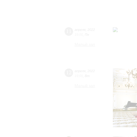
11
апреля
,
2022
19:00
,
Пн
Малый зал
12
апреля
,
2022
19:00
,
Вт
Малый зал