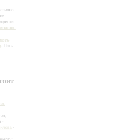
тепиано
же
скрипки
етховен
:
лиус
:
в
: Пять
тоит
язь
тон;
н
-
рилова
-
нцерту;