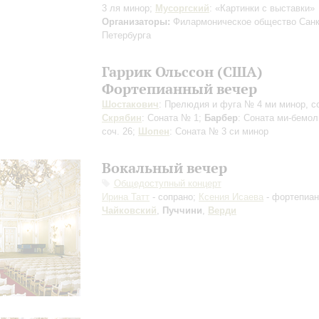
3 ля минор;
Мусоргский
: «Картинки с выставки»
Организаторы:
Филармоническое общество Санк
Петербурга
Гаррик Ольссон (США)
Фортепианный вечер
Шостакович
: Прелюдия и фуга № 4 ми минор, со
Скрябин
: Соната № 1;
Барбер
: Соната ми-бемол
соч. 26;
Шопен
: Соната № 3 си минор
Вокальный вечер
Общедоступный концерт
Ирина Татт
- сопрано;
Ксения Исаева
- фортепиан
Чайковский
,
Пуччини
,
Верди