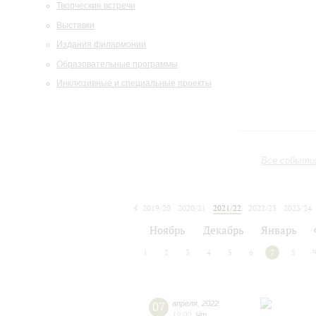
Творческие встречи
Выставки
Издания филармонии
Образовательные программы
Инклюзивные и специальные проекты
Все событи
2019/20
2020/21
2021/22
2022/23
2023/24
2024/25
2025/26
2026/27
Ноябрь
Декабрь
Январь
1
2
3
4
5
6
7
8
07
апреля
,
2022
19:00
,
Чт