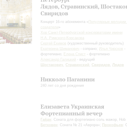
Лядов, Стравинский, Шостако
Свиридов
Концерт 16-го абонемента «
Популярные мелодии 
создатели
»
Хор Санкт-Петербургской консерватории имени
Н.А. Римского-Корсакова
Сергей Екимов
(художественный руководитель)
Екатерина Шиманович
- сопрано;
Илья Чирсков
-
фортепиано;
Елена Спист
- фортепиано
Александр Галицкий
- ведущий
Шостакович
,
Стравинский
,
Свиридов
,
Лядов
Никколо Паганини
240 лет со дня рождения
Елизавета Украинская
Фортепианный вечер
Гайдн
: Соната для фортепиано соль мажор, Hob 
Бетховен
: Соната № 21 «Аврора»;
Прокофьев
: 