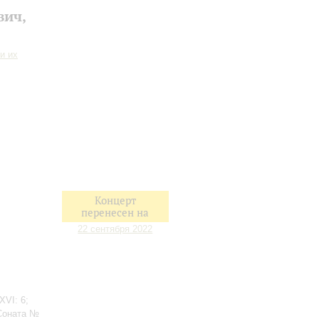
вич,
и их
Концерт
перенесен на
22 сентября 2022
XVI: 6;
Соната №