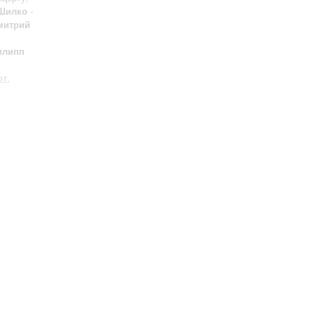
 Шилко
-
митрий
илипп
рт
,