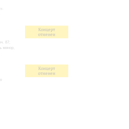
т-
Концерт
отменен
ч. 87;
ь минор,
Концерт
отменен
о