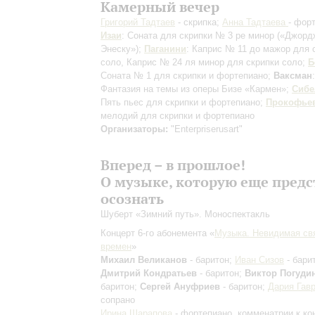
Камерный вечер
Григорий Тадтаев
- скрипка;
Анна Тадтаева
- фор
Изаи
: Соната для скрипки № 3 ре минор («Джорд
Энеску»);
Паганини
: Каприс № 11 до мажор для 
соло, Каприс № 24 ля минор для скрипки соло;
Б
Соната № 1 для скрипки и фортепиано;
Ваксман
:
Фантазия на темы из оперы Бизе «Кармен»;
Сибе
Пять пьес для скрипки и фортепиано;
Прокофье
мелодий для скрипки и фортепиано
Организаторы:
"Enterpriserusart"
Вперед – в прошлое!
О музыке, которую еще предс
осознать
Шуберт «Зимний путь». Моноспектакль
Концерт 6-го абонемента «
Музыка. Невидимая св
времен
»
Михаил Великанов
- баритон;
Иван Сизов
- бари
Дмитрий Кондратьев
- баритон;
Виктор Погуди
баритон;
Сергей Ануфриев
- баритон;
Дария Гав
сопрано
Ирина Шарапова
- фортепиано, комменатрии к ко