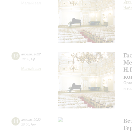
Ирин
Малый зал
Чай
Га
13
апреля
,
2022
19:00
,
Ср
Ме
Н.
Малый зал
ко
Орг
и те
Бе
14
апреля
,
2022
20:00
,
Чт
Ге