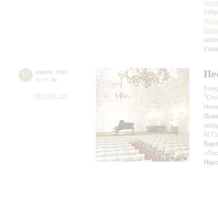
Алек
сопр
Ната
Шоп
нокт
Кава
Пе
17
апреля
,
2022
19:00
,
Вс
Конц
Малый зал
"Cho
Ник
Льв
звёз
М.С
Бар
«Пес
Нар