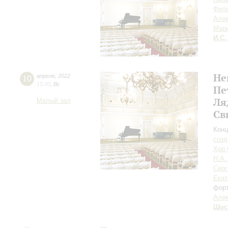
Фил
Але
Мар
И.С.
Не
10
апреля
,
2022
15:00
,
Вс
Пе
Ля
Малый зал
Св
Конц
созд
Хор 
Н.А.
Серг
Екат
фор
Алек
Шос