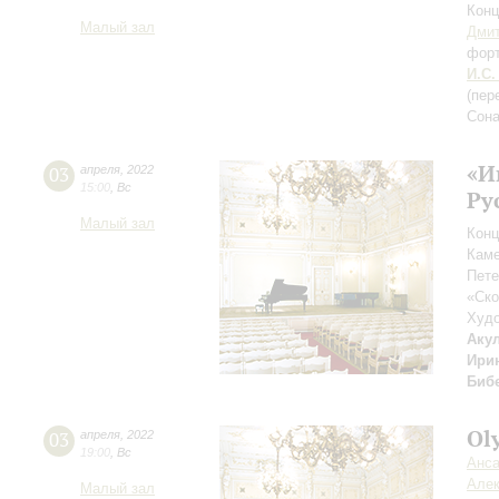
Конц
Малый зал
Дми
фор
И.С.
(пер
Сона
«И
03
апреля
,
2022
15:00
,
Вс
Ру
Малый зал
Конц
Каме
Пете
«Ск
Худо
Аку
Ири
Биб
Ol
03
апреля
,
2022
19:00
,
Вс
Анса
Алек
Малый зал