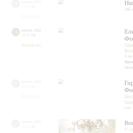
Ни
10
апреля
,
2022
19:00
,
Вс
240 
Малый зал
Ел
11
апреля
,
2022
19:00
,
Пн
Фо
Малый зал
Гай
Бет
3 ля
Орг
Пете
Га
11
апреля
,
2022
19:00
,
Пн
Фо
Малый зал
Шос
Скр
соч.
Во
12
апреля
,
2022
19:00
,
Вт
О