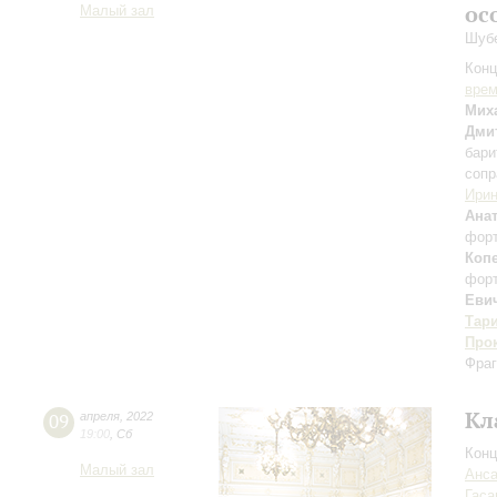
ос
Малый зал
Шубе
Конц
вре
Мих
Дми
бари
сопр
Ири
Ана
фор
Коп
фор
Еви
Тар
Про
Фраг
Кл
09
апреля
,
2022
19:00
,
Сб
Конц
Малый зал
Анса
Гаса