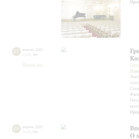
Орг
Гр
07
апреля
,
2022
19:00
,
Чт
Ка
Малый зал
Григ
Иза
Энес
соло
Сона
Фант
Пять
мело
Орг
Вп
08
апреля
,
2022
19:00
,
Пт
О 