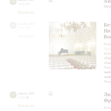
Ан
16
апреля
,
2022
19:00
,
Сб
Орг
Малый зал
Бе
16
апреля
,
2022
19:00
,
Сб
На
Во
Малый зал
Конц
Ната
фор
«Се
«Сн
Рахм
люб
люб
Реге
Лю
17
апреля
,
2022
15:00
,
Вс
Фр
Малый зал
Конц