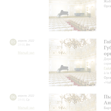
Жоб
Орг
Га
05
апреля
,
2022
19:00
,
Вт
Гу
ор
Малый зал
Дири
скри
Гай
à la
Орг
«Чай
Пь
06
апреля
,
2022
19:00
,
Ср
Ан
Малый зал
Бар