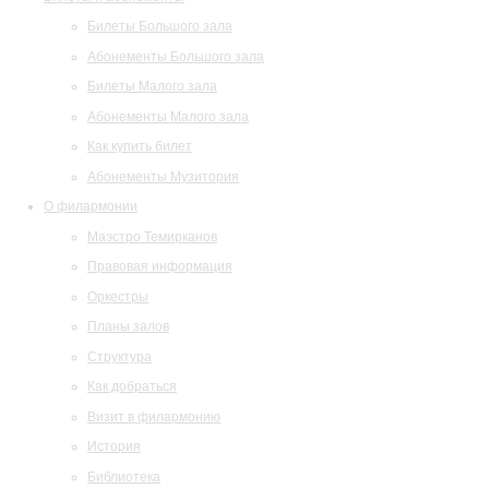
Билеты Большого зала
Абонементы Большого зала
Билеты Малого зала
Абонементы Малого зала
Как купить билет
Абонементы Музитория
О филармонии
Маэстро Темирканов
Правовая информация
Оркестры
Планы залов
Структура
Как добраться
Визит в филармонию
История
Библиотека