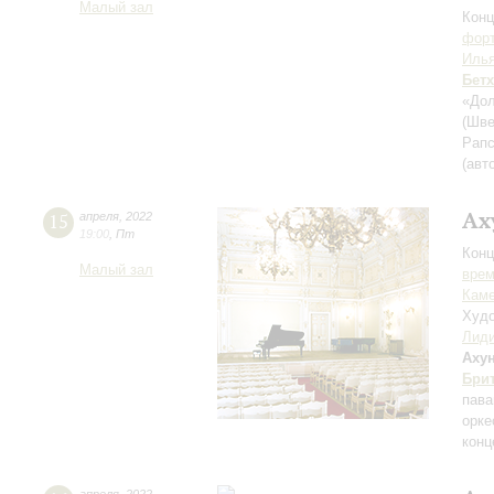
Малый зал
Конц
форт
Иль
Бет
«Дол
(Шве
Рапс
(авт
Ах
15
апреля
,
2022
19:00
,
Пт
Конц
Малый зал
вре
Каме
Худо
Лиди
Аху
Бри
пава
орк
конц