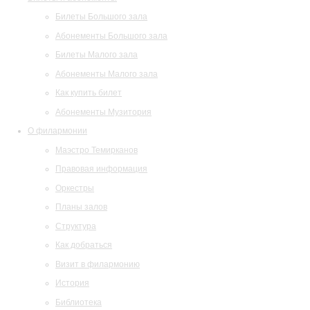
Билеты Большого зала
Абонементы Большого зала
Билеты Малого зала
Абонементы Малого зала
Как купить билет
Абонементы Музитория
О филармонии
Маэстро Темирканов
Правовая информация
Оркестры
Планы залов
Структура
Как добраться
Визит в филармонию
История
Библиотека