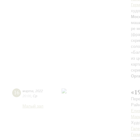
Герм
худо
Мос
маши
ре м
(фра
скри
соло
«Бал
из ц
карт
скри
Орг
«1
16
марта
,
2022
20:00
,
Ср
Пере
Райн
Малый зал
Елиз
Мари
Худо
Гале
Герм