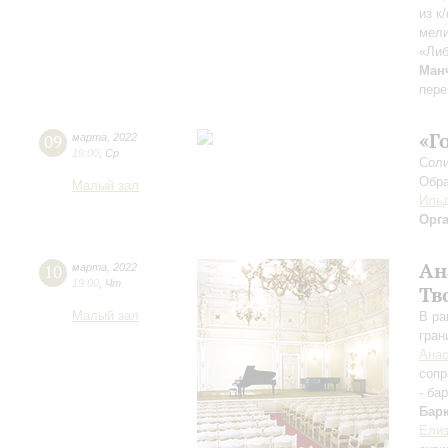
из к
мели
«Либ
Ман
пере
«Г
09
марта
,
2022
19:00
,
Ср
Соли
Обра
Малый зал
Ильд
Орг
Ан
10
марта
,
2022
19:00
,
Чт
Тв
Малый зал
В ра
гран
Анас
сопр
- ба
Бар
Елиз