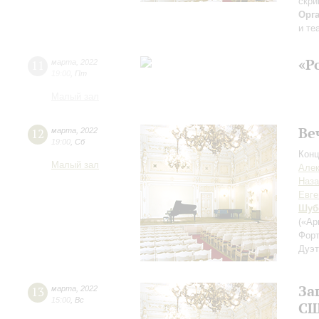
скри
Орг
и те
«Р
11
марта
,
2022
19:00
,
Пт
Малый зал
Ве
12
марта
,
2022
19:00
,
Сб
Конц
Малый зал
Алек
Наза
Евге
Шуб
(«Ар
Форт
Дуэт
За
13
марта
,
2022
15:00
,
Вс
С