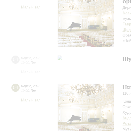
ор
Малый зал
Дири
Алек
музы
Гав
Щед
Орг
«Чай
Шу
04
марта
,
2022
19:00
,
Пт
Малый зал
Ни
04
марта
,
2022
19:00
,
Пт
110 
Малый зал
Конц
Орке
Худо
Андр
Рот
Музы