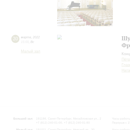
Шу
20
марта
,
2022
15:00
,
Вс
Фр
Малый зал
Конц
Пётр
Глаз
Ната
Большой зал:
191186, Санкт-Петербург, Михайловская ул., 2
Часы работы
+7 (812) 240-01-00, +7 (812) 240-01-80
Перерыв с 1
Малый зал:
191011, Санкт-Петербург, Невский пр., 30
Часы работы