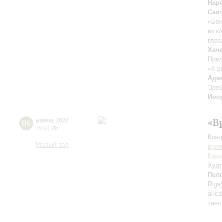
Нар
Сая
«Бою
из к
глаз
Хач
Прел
«К р
Адж
Эре
Имп
«В
06
марта
,
2022
19:00
,
Вс
Конц
Малый зал
вре
Каме
Худо
Пел
Riga
анс
танг