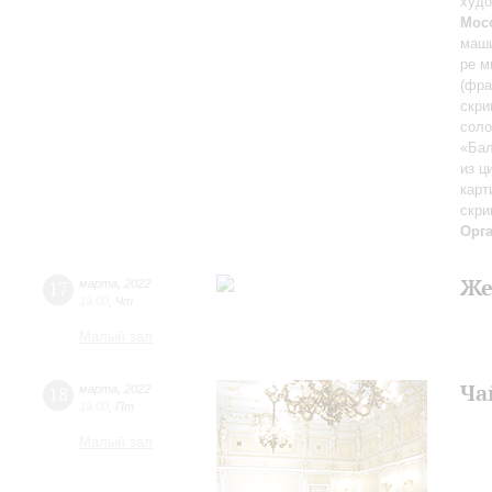
худо
Мос
маши
ре м
(фра
скри
соло
«Бал
из ц
карт
скри
Орг
Же
17
марта
,
2022
19:00
,
Чт
Малый зал
Ча
18
марта
,
2022
19:00
,
Пт
Малый зал