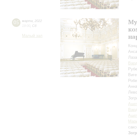
Му
05
марта
,
2022
19:00
,
Сб
ко
на
Малый зал
Конц
Анса
Лаза
Вар
Рубе
Виге
Робе
Анна
Лево
Зогр
Ашот
Вар
Ашот
Мари
сак
Зогр