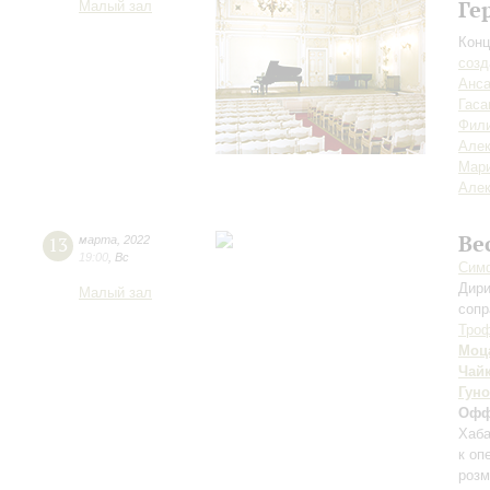
Ге
Малый зал
Конц
созд
Анса
Гаса
Фил
Але
Мар
Алек
Ве
13
марта
,
2022
19:00
,
Вс
Симф
Дири
Малый зал
сопр
Тро
Моц
Чай
Гуно
Офф
Хаба
к оп
розм