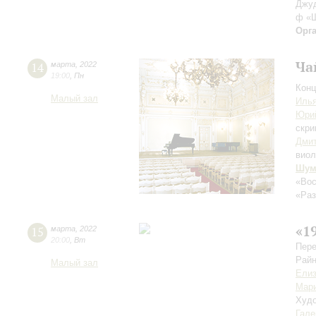
Джуд
ф «Ш
Орг
Ча
14
марта
,
2022
19:00
,
Пн
Конц
Малый зал
Илья
Юри
скри
Дми
виол
Шум
«Вос
«Раз
«1
15
марта
,
2022
20:00
,
Вт
Пере
Райн
Малый зал
Елиз
Мари
Худо
Гале