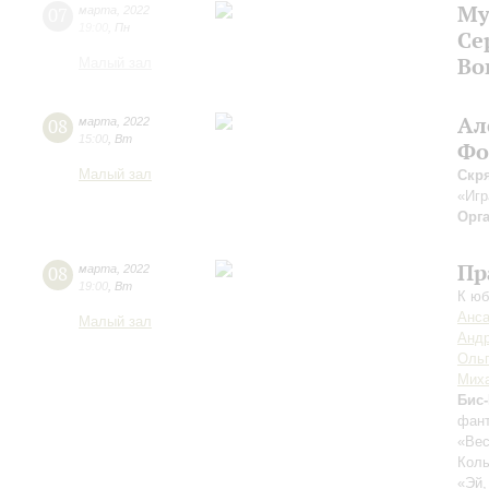
Му
07
марта
,
2022
19:00
,
Пн
Се
Во
Малый зал
Ал
08
марта
,
2022
15:00
,
Вт
Фо
Малый зал
Скр
«Игр
Орг
Пр
08
марта
,
2022
19:00
,
Вт
К юб
Анса
Малый зал
Андр
Ольг
Миха
Бис-
фант
«Вес
Колы
«Эй,