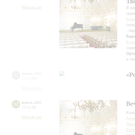
Тв
Малый зал
В ра
гран
Анас
сопр
- ба
Бар
Елиз
скри
Орг
и те
«Р
11
марта
,
2022
19:00
,
Пт
Малый зал
Ве
12
марта
,
2022
19:00
,
Сб
Конц
Малый зал
Алек
Наза
Евге