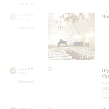
Малый зал
Ча
18
марта
,
2022
19:00
,
Пт
Малый зал
Шу
20
марта
,
2022
15:00
,
Вс
Фр
Малый зал
Конц
Пётр
Глаз
Ната
марта
,
2022