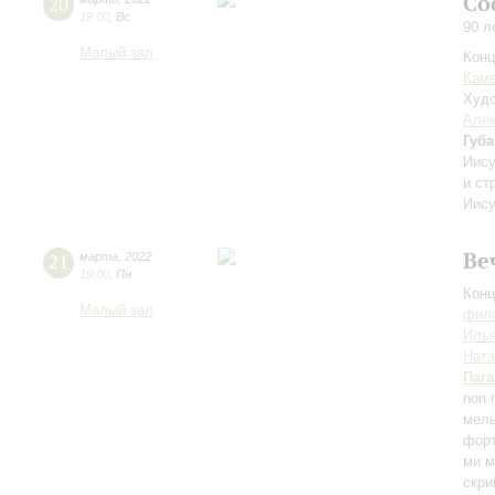
Со
20
19:00
,
Вс
90 л
Малый зал
Конц
Каме
Худо
Алек
Губ
Иису
и ст
Иису
Ве
21
марта
,
2022
19:00
,
Пн
Конц
Малый зал
фила
Илья
Ната
Паг
non 
мель
фор
ми м
скри