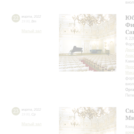
вио
Юб
22
марта
,
2022
19:00
,
Вт
Фи
Са
Малый зал
К 22
Форт
Дмит
Анас
Каме
Ярос
Миха
фор
вио
Орг
Пете
Си
23
марта
,
2022
19:00
,
Ср
Ми
Малый зал
Конц
вре