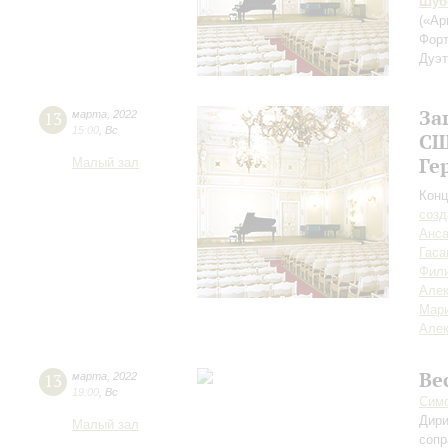
Шуб
(«Ар
Форт
Дуэт
За
13
марта
,
2022
15:00
,
Вс
С
Ге
Малый зал
Конц
созд
Анса
Гаса
Фил
Але
Мар
Алек
Ве
13
марта
,
2022
19:00
,
Вс
Симф
Дири
Малый зал
сопр