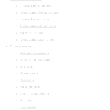
Билеты Большого зала
Абонементы Большого зала
Билеты Малого зала
Абонементы Малого зала
Как купить билет
Абонементы Музитория
О филармонии
Маэстро Темирканов
Правовая информация
Оркестры
Планы залов
Структура
Как добраться
Визит в филармонию
История
Библиотека