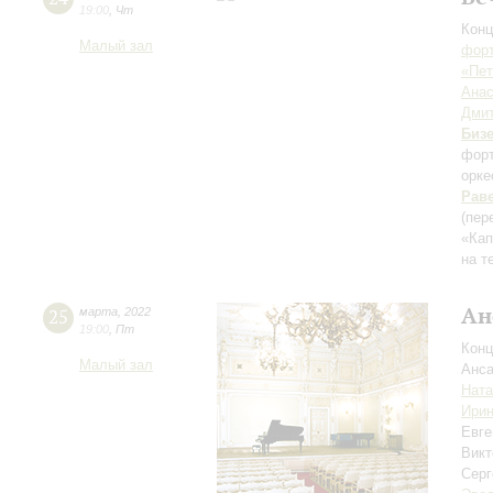
19:00
,
Чт
Конц
Малый зал
форт
«Пет
Анас
Дмит
Биз
форт
орке
Рав
(пер
«Кап
на т
Ан
25
марта
,
2022
19:00
,
Пт
Конц
Малый зал
Анса
Ната
Ири
Евг
Вик
Сер