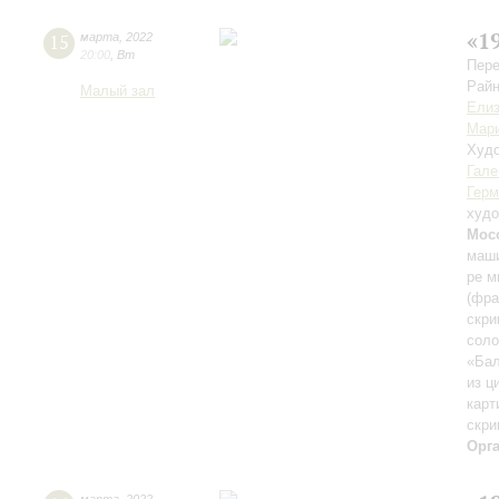
«1
15
марта
,
2022
20:00
,
Вт
Пере
Райн
Малый зал
Елиз
Мари
Худо
Гале
Герм
худо
Мос
маши
ре м
(фра
скри
соло
«Бал
из ц
карт
скри
Орг