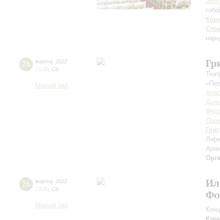
Эвел
гобо
Кор
Стр
наро
Гр
26
марта
,
2022
15:00
,
Сб
Теат
«Пер
Малый зал
Анас
Дьяк
Фёд
Пав
Григ
Лири
Аран
Орг
Ил
26
марта
,
2022
19:00
,
Сб
Фо
Малый зал
Конц
Кле