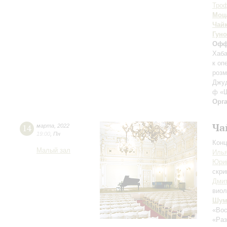
Тро
Моц
Чай
Гуно
Офф
Хаба
к оп
розм
Джуд
ф «Ш
Орг
Ча
14
марта
,
2022
19:00
,
Пн
Конц
Малый зал
Илья
Юри
скри
Дми
виол
Шум
«Вос
«Раз