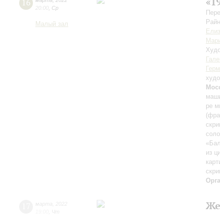
«1
16
марта
,
2022
20:00
,
Ср
Пере
Райн
Малый зал
Елиз
Мари
Худо
Гале
Герм
худо
Мос
маши
ре м
(фра
скри
соло
«Бал
из ц
карт
скри
Орг
Же
17
марта
,
2022
19:00
,
Чт