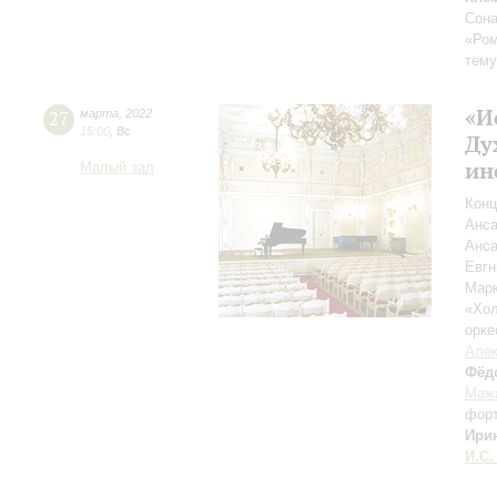
Сона
«Ром
тему
«И
27
марта
,
2022
15:00
,
Вс
Ду
ин
Малый зал
Конц
Анса
Анса
Евг
Мар
«Хол
орке
Алек
Фёд
Маж
фор
Ири
И.С.