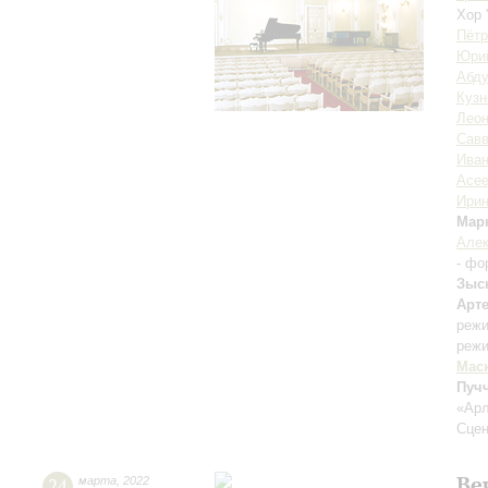
Хор 
Пётр
Юри
Абд
Кузн
Леон
Савв
Иван
Асе
Ири
Мар
Алек
- фо
Зыс
Арт
реж
режи
Мас
Пуч
«Арл
Сцен
Ве
24
марта
,
2022