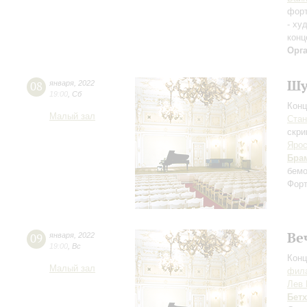
фор
- ху
конц
Орг
Шу
08
января
,
2022
19:00
,
Сб
Конц
Малый зал
Ста
скри
Ярос
Бра
бемо
Форт
Ве
09
января
,
2022
19:00
,
Вс
Конц
Малый зал
фила
Лев 
Бет