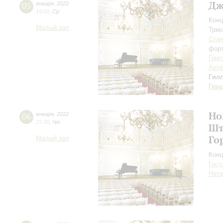
Дж
05
января
,
2022
19:00
,
Ср
Конц
Малый зал
Трио
Стан
форт
Григ
Арт
Гил
Гер
Но
06
января
,
2022
15:00
,
Чт
Шт
Го
Малый зал
Конц
Госу
Ната