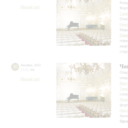
Конц
Малый зал
Форт
Сем
Оле
Нико
Мар
Сви
пове
квар
стру
Ча
30
декабря
,
2021
15:00
,
Чт
Опер
опер
Малый зал
Викт
Тим
сопр
Яки
фор
Наде
бале
Орг