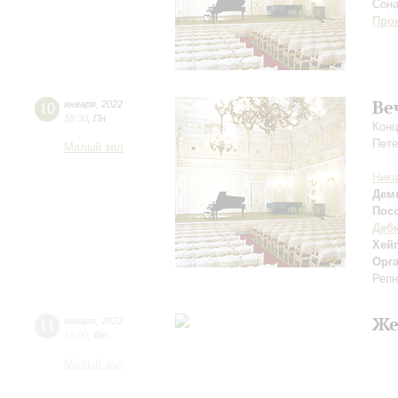
Сона
Про
Ве
10
января
,
2022
18:30
,
Пн
Конц
Пете
Малый зал
Ника
Дем
Пос
Деб
Хей
Орг
Репн
Же
11
января
,
2022
19:00
,
Вт
Малый зал