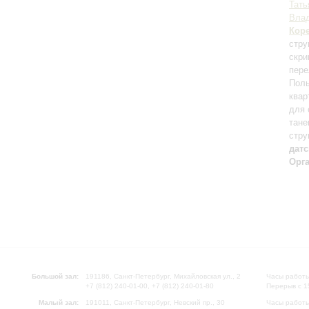
Тать
Влад
Кор
стру
скри
пере
Поль
квар
для 
тане
стру
дат
Орг
Большой зал:
191186, Санкт-Петербург, Михайловская ул., 2
Часы работы
+7 (812) 240-01-00, +7 (812) 240-01-80
Перерыв с 1
Малый зал:
191011, Санкт-Петербург, Невский пр., 30
Часы работы