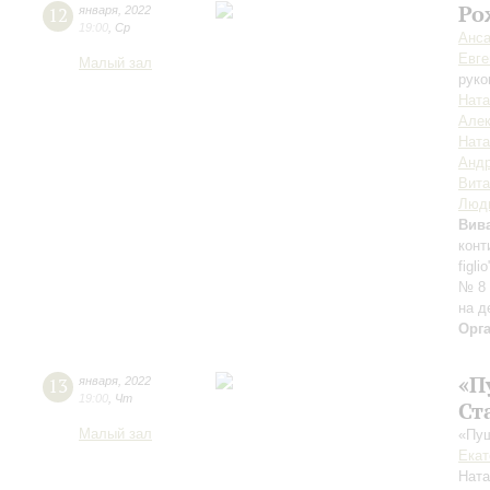
Ро
12
января
,
2022
19:00
,
Ср
Анса
Евге
Малый зал
руко
Ната
Алек
Ната
Андр
Вит
Люд
Вив
конт
figl
№ 8 
на д
Орг
«П
13
января
,
2022
19:00
,
Чт
Ст
Малый зал
«Пуш
Екат
Нат