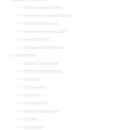
Билеты Большого зала
Абонементы Большого зала
Билеты Малого зала
Абонементы Малого зала
Как купить билет
Абонементы Музитория
О филармонии
Маэстро Темирканов
Правовая информация
Оркестры
Планы залов
Структура
Как добраться
Визит в филармонию
История
Библиотека