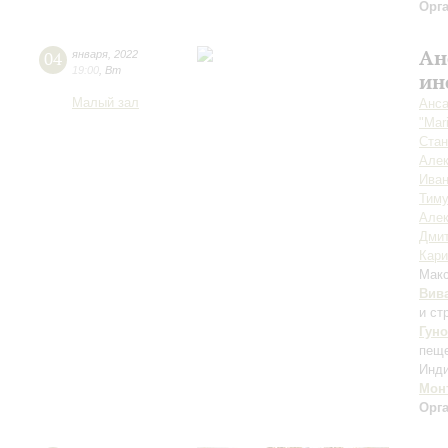
Орг
Ан
04
января
,
2022
19:00
,
Вт
ин
Малый зал
Анса
"Mar
Стан
Алек
Иван
Тиму
Алек
Дмит
Кар
Мак
Вив
и ст
Гуно
пеще
Инди
Мон
Орг