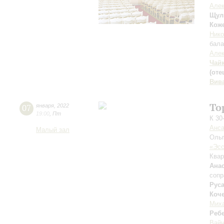
Алек
Щул
Кож
Нико
бала
Алек
Чай
(оте
Вив
То
07
января
,
2022
19:00
,
Пт
К 30
Анса
Малый зал
Оль
«Эсс
Квар
Ана
сопр
Рус
Коч
Мих
Реб
Вай