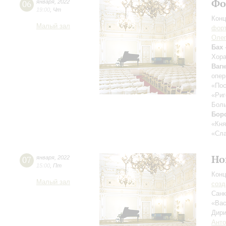
Фо
06
января
,
2022
19:00
,
Чт
Конц
Малый зал
форт
Оле
Бах 
Хора
Вагн
опер
«По
«Риг
Боль
Бор
«Кня
«Сла
Но
07
января
,
2022
15:00
,
Пт
Конц
Малый зал
созд
Санк
«Вас
Дири
Анто