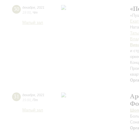
«П
30
декабря
,
2021
19:00
,
Чт
«Пуш
Екат
Малый зал
Нат
Тать
Влад
Вив
и ст
орке
Конц
Прои
квар
Орг
Ар
31
декабря
,
2021
15:00
,
Пт
Фо
Малый зал
Шоп
Боль
Сона
Орг