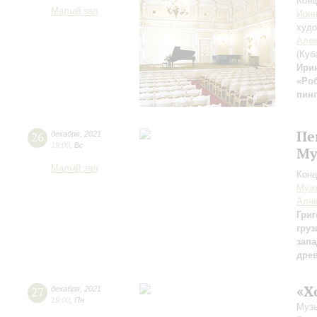
Конц
Малый зал
Ирин
худо
Алек
(Куб
Ири
«Ро
пин
Пе
26
декабря
,
2021
19:00
,
Вс
Му
Малый зал
Конц
Мужс
Алек
Григ
груз
зап
дре
«Х
27
декабря
,
2021
19:00
,
Пн
Музы