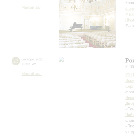
Конц
Малый зал
форт
Мар
Шум
Фант
Ро
23
декабря
,
2021
19:00
,
Чт
К 10
Малый зал
XXI
Иску
Серг
фор
Нико
Дво
«Сом
Чай
слов
«Пис
ухо