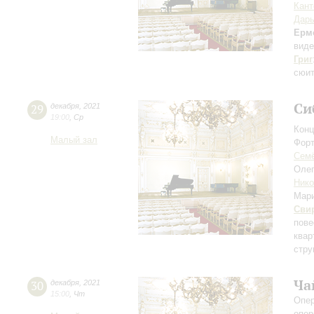
Кант
Дарь
Ерм
виде
Григ
сюит
Си
29
декабря
,
2021
19:00
,
Ср
Конц
Малый зал
Форт
Сем
Оле
Нико
Мар
Сви
пове
квар
стру
Ча
30
декабря
,
2021
15:00
,
Чт
Опер
опер