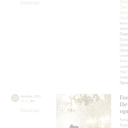
Вер
Малый зал
Тадт
Евге
Наде
музы
ара
Сид
Иза
(фра
(фра
сюи
Viva
скри
You"
опер
Орг
Го
28
декабря
,
2021
19:00
,
Вт
Пе
ор
Малый зал
Конц
Худо