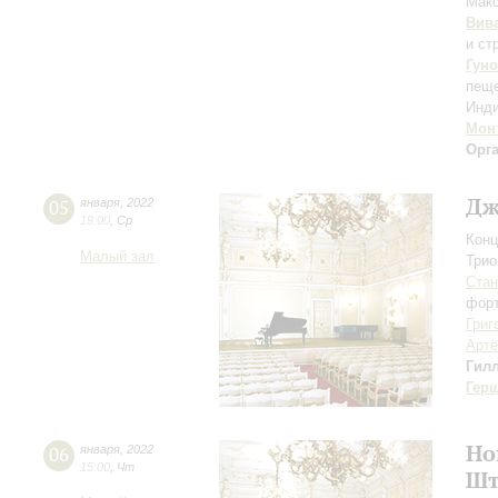
Мак
Вив
и ст
Гуно
пеще
Инди
Мон
Орг
Дж
05
января
,
2022
19:00
,
Ср
Конц
Малый зал
Трио
Стан
форт
Григ
Арт
Гил
Гер
Но
06
января
,
2022
15:00
,
Чт
Шт