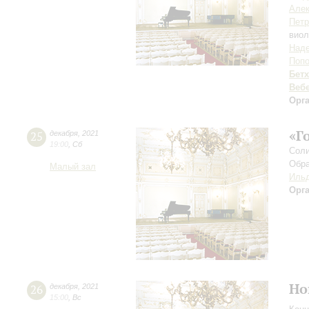
Алек
Петр
виол
Наде
Поп
Бет
Веб
Орг
«Г
25
декабря
,
2021
19:00
,
Сб
Соли
Обра
Малый зал
Ильд
Орг
Но
26
декабря
,
2021
15:00
,
Вс