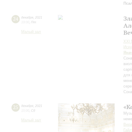
Пса
Зл
24
декабря
,
2021
19:00
,
Пт
Ал
Ве
Малый зал
XXI
Иску
Яна
Сона
виол
capr
для 
мене
сере
Сона
«К
25
декабря
,
2021
15:00
,
Сб
Музы
неме
Малый зал
Вер
Гайд