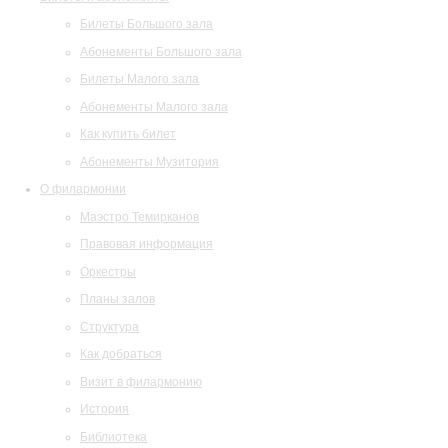
Билеты Большого зала
Абонементы Большого зала
Билеты Малого зала
Абонементы Малого зала
Как купить билет
Абонементы Музитория
О филармонии
Маэстро Темирканов
Правовая информация
Оркестры
Планы залов
Структура
Как добраться
Визит в филармонию
История
Библиотека