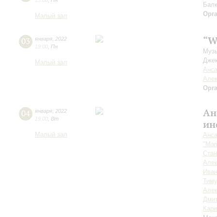
15:00
,
Пн
Балк
Орг
Малый зал
“W
03
января
,
2022
19:00
,
Пн
Музы
Джек
Малый зал
Анса
Алек
Орг
Ан
04
января
,
2022
19:00
,
Вт
ин
Малый зал
Анса
"Mar
Стан
Алек
Иван
Тиму
Алек
Дмит
Кар