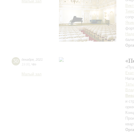
Малый зал
Викт
Тим
сопр
Яки
фор
Наде
бале
Орг
«П
30
декабря
,
2021
19:00
,
Чт
«Пуш
Екат
Малый зал
Нат
Тать
Влад
Вив
и ст
орке
Конц
Прои
квар
Орг