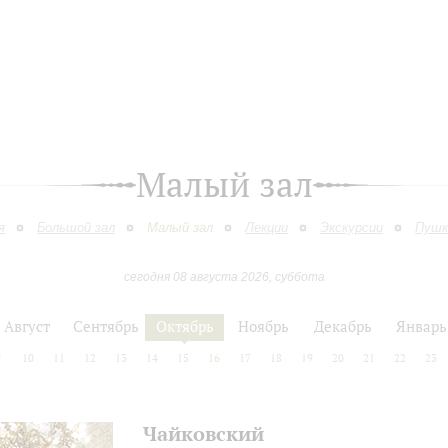
Малый зал
я
Большой зал
Малый зал
Лекции
Экскурсии
Пушк
сегодня 08 августа 2026, суббота
Август
Сентябрь
Октябрь
Ноябрь
Декабрь
Январь
9
10
11
12
13
14
15
16
17
18
19
20
21
22
23
Чайковский