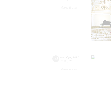
Малый зал
30
октября
,
2021
19:00
,
Сб
Малый зал