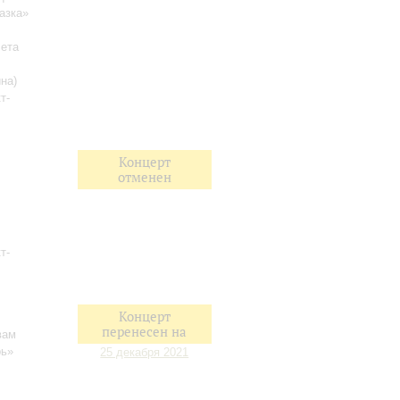
азка»
лета
на)
т-
Концерт
отменен
т-
Концерт
перенесен на
вам
рь»
25 декабря 2021