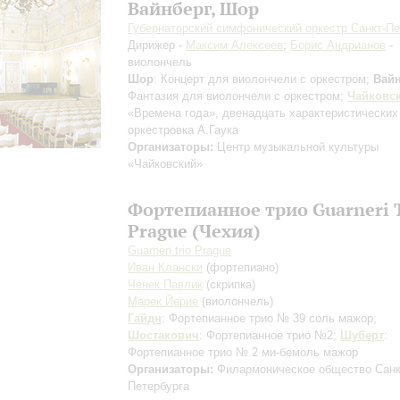
Вайнберг, Шор
Губернаторский симфонический оркестр Санкт-Пе
Дирижер -
Максим Алексеев
;
Борис Андрианов
-
виолончель
Шор
: Концерт для виолончели с оркестром;
Вайн
Фантазия для виолончели с оркестром;
Чайковс
«Времена года», двенадцать характеристических
оркестровка А.Гаука
Организаторы:
Центр музыкальной культуры
«Чайковский»
Фортепианное трио Guarneri 
Prague (Чехия)
Guarneri trio Prague
Иван Клански
(фортепиано)
Ченек Павлик
(скрипка)
Марек Йерие
(виолончель)
Гайдн
: Фортепианное трио № 39 cоль мажор;
Шостакович
: Фортепианное трио №2;
Шуберт
:
Фортепианное трио № 2 ми-бемоль мажор
Организаторы:
Филармоническое общество Санк
Петербурга