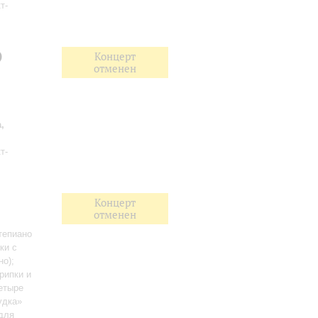
т-
)
Концерт
отменен
,
т-
Концерт
отменен
тепиано
ки с
но)
;
рипки и
етыре
удка»
для