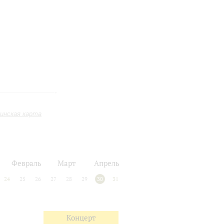
инская карта
Февраль
Март
Апрель
24
25
26
27
28
29
30
31
Концерт