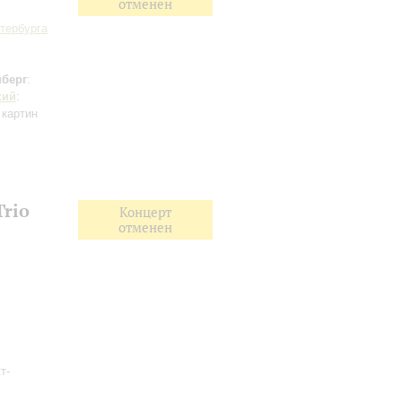
отменен
тербурга
берг
:
кий
:
 картин
Trio
Концерт
отменен
т-