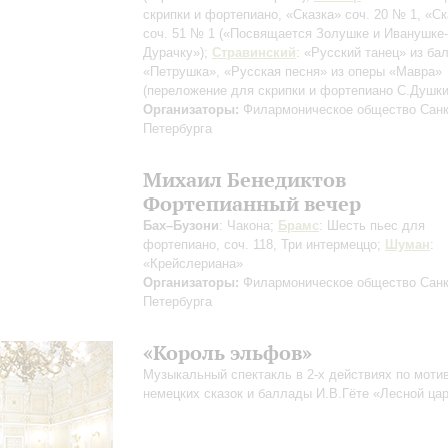
скрипки и фортепиано, «Сказка» соч. 20 № 1, «Ск
cоч. 51 № 1 («Посвящается Золушке и Иванушке-
Дурачку»);
Стравинский
: «Русский танец» из ба
«Петрушка», «Русская песня» из оперы «Мавра»
(переложение для скрипки и фортепиано С.Душки
Организаторы:
Филармоническое общество Санк
Петербурга
Михаил Бенедиктов
Фортепианный вечер
Бах–Бузони
: Чакона;
Брамс
: Шесть пьес для
фортепиано, соч. 118, Три интермеццо;
Шуман
:
«Крейслериана»
Организаторы:
Филармоническое общество Санк
Петербурга
«Король эльфов»
Музыкальный спектакль в 2-х действиях по моти
немецких сказок и баллады И.В.Гёте «Лесной ца