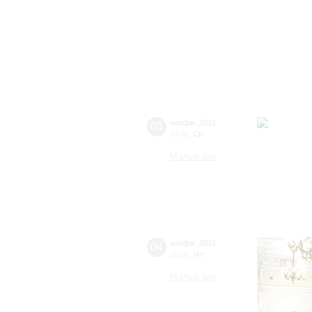
03
ноября
,
2021
19:00
,
Ср
Малый зал
04
ноября
,
2021
15:00
,
Чт
Малый зал