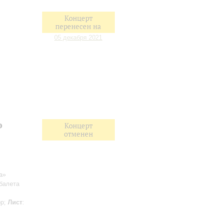
Концерт
перенесен на
05 декабря 2021
o
Концерт
отменен
а»
 балета
ор;
Лист
: