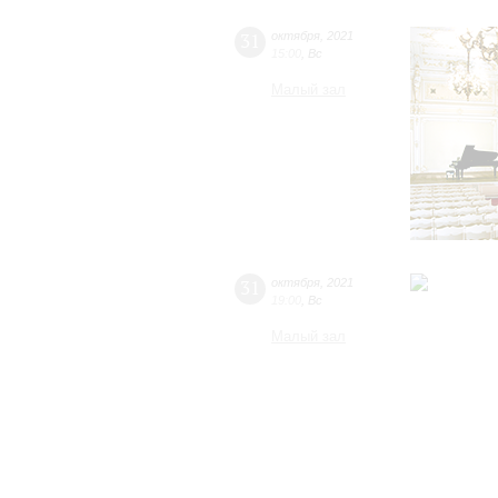
31
октября
,
2021
15:00
,
Вс
Малый зал
31
октября
,
2021
19:00
,
Вс
Малый зал