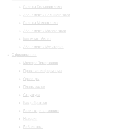
Билеты Большого зала
Абонементы Большого зала
Билеты Малого зала
Абонементы Малого зала
Как купить билет
Абонементы Музитория
О филармонии
Маэстро Темирканов
Правовая информация
Оркестры
Планы залов
Структура
Как добраться
Визит в филармонию
История
Библиотека