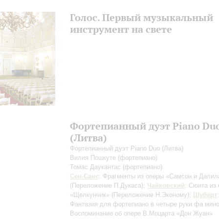
Голос. Первый музыкальный
инструмент на свете
Фортепианный дуэт Piano Du
(Литва)
Фортепианный дуэт Piano Duo (Литва)
Вилия Пошкуте
(фортепиано)
Томас Даукантас
(фортепиано)
Сен-Санс
: Фрагменты из оперы «Самсон и Далил
(Переложение П.Дукаса)
;
Чайковский
: Сюита из
«Щелкунчик»
(Переложение Н.Эконому)
;
Шуберт
:
Фантазия для фортепиано в четыре руки фа мин
Воспоминание об опере В.Моцарта «Дон Жуан»