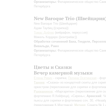
Организаторы:
Филармоническое общество Санк
Петербурга
New Baroque Trio (Швейцария
New Baroque Trio (Швейцария)
Адам Таубиц
((скрипка))
Томас Доблер
(вибрафон, перкуссия)
Микель Кордеро
((контрабас))
Обработки сочинений Баха, Генделя, Перселла
Вивальди, Рамо
Организаторы:
Филармоническое общество Санк
Петербурга
Цветы и Сказки
Вечер камерной музыки
Елена Ревич
- скрипка;
Полина Осетинская
- фор
Танеев
: «Сказка» из концертной сюиты для скрип
оркестром
(переложение для скрипки и фортепиа
Рахманинов
: «Маргаритки»
(переложение для ск
фортепиано Я.Хейфеца)
, «Сирень»;
Аренский
: Ч
пьесы для скрипки и фортепиано соч. 30, «Незаб
(переложение К.Мостраса)
;
Метнер
: Соната № 1 