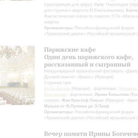
(транскрипция для арфы);
Сати
: Гимнопедии (пе
для струнного квартета М.Емельянычева);
Капле
Фантастическая сказка по новелле Э.По «Маска 
смерти»
Организаторы:
Российско-французский форум
«Трианонский диалог»,Российский музыкальный 
Парижские кафе
Один день парижского кафе,
рассказанный и сыгранный
Международный музыкальный фестиваль «Диало
Духовой квинтет «Уранос» (Франция)
Струнное трио
Артур Ансель
(Франция) - фортепиано;
Людмила
Берлинская
- фортепиано;
Ирина Копылова
(Фра
сопрано;
Жан-Кристоф Ланьес
(Франция) - барит
Музыка от Ф.Пуленка до Э.Пиаф
Организаторы:
Российско-французский форум
«Трианонский диалог»,Российский музыкальный 
Вечер памяти Ирины Богачев