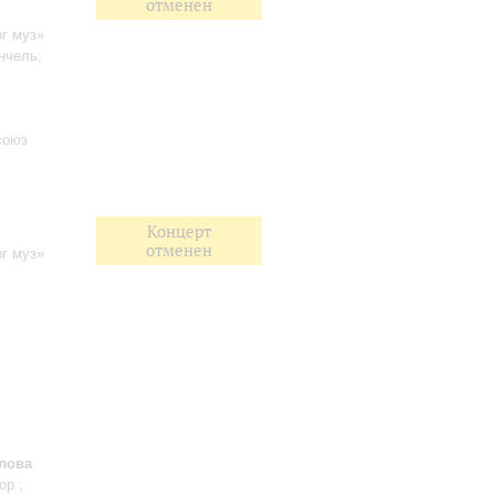
отменен
г муз»
нчель;
союз
Концерт
отменен
г муз»
лова
ор ;