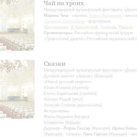
Чай на троих
Международный музыкальный фестиваль «Диало
Марина Чиш
- скрипка;
Борис Андрианов
- виоло
Людмила Берлинская
- фортепиано
Шостакович
,
А.Чайковский
,
Гендель
,
Равель
Организаторы:
Российско-французский форум
«Трианонский диалог»,Российский музыкальный 
Сказки
Международный музыкальный фестиваль «Диало
Духовой квинтет «Уранос» (Франция)
«Новый русский квартет»
Юлия Игонина
(скрипка)
Елена Харитонова
(скрипка)
Михаил Рудой
(альт)
Алексей Стеблёв
(виолончель)
Актеры-мимы
Жюль-Анджело Бигарнэ
Клементин Маршан
Дирижер -
Лоран Госсар
(Франция);
Ирина Копы
(Франция) - сопрано;
Пако Гарсиа
(Франция) - тен