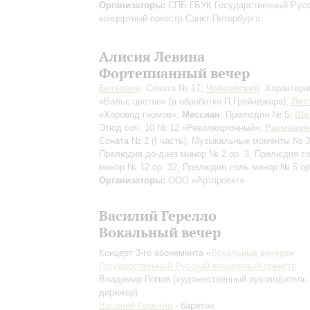
Организаторы:
СПБ ГБУК Государственный Рус
концертный оркестр Санкт-Петербурга
Алисия Левина
Фортепианный вечер
Бетховен
: Соната № 17;
Чайковский
: Характерн
«Вальс цветов» (в обработке П.Грейнджера);
Лис
«Хоровод гномов»;
Мессиан
: Прелюдия № 5;
Шо
Этюд соч. 10 № 12 «Революционный»;
Рахманин
Соната № 2
(I часть)
, Музыкальные моменты № 3,
Прелюдия до-диез минор № 2 op. 3, Прелюдия с
минор № 12 op. 32, Прелюдия соль минор № 5 op
Организаторы:
OOO «Артпроект»
Василий Герелло
Вокальный вечер
Концерт 3-го абонемента «
Вокальные вечера
»
Государственный Русский концертный оркестр
Владимир Попов
(художественный руководитель
дирижер)
Василий Герелло
- баритон