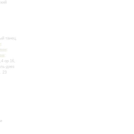
ский
ый танец,
т
:
пен
:
ов
:
4 op.16,
оль-диез
. 23
 и