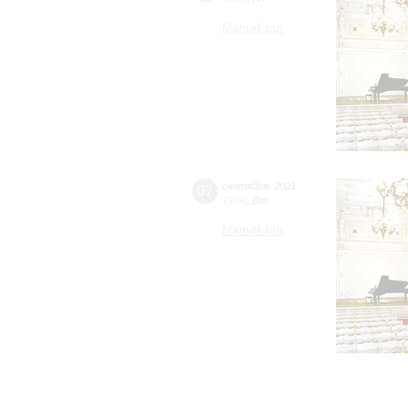
Малый зал
07
сентября
,
2021
19:00
,
Вт
Малый зал