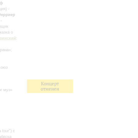
оф
ия) -
Ферриер
-
вщик
казка о
винский
:
арана»;
союз
Концерт
отменен
г муз»
 tour") с
абеска