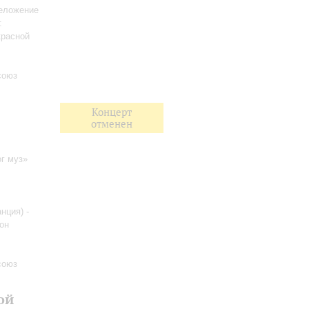
реложение
:
красной
союз
Концерт
отменен
г муз»
нция) -
он
союз
ой