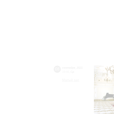
08
сентября
,
2021
19:00
,
Ср
Малый зал