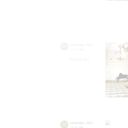
09
сентября
,
2021
19:00
,
Чт
Малый зал
20
сентября
,
2021
19:00
,
Пн