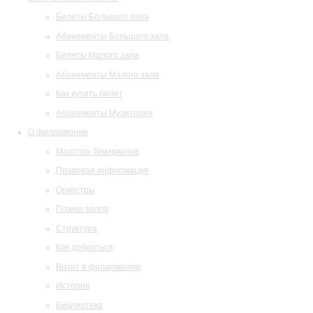
Билеты Большого зала
Абонементы Большого зала
Билеты Малого зала
Абонементы Малого зала
Как купить билет
Абонементы Музитория
О филармонии
Маэстро Темирканов
Правовая информация
Оркестры
Планы залов
Структура
Как добраться
Визит в филармонию
История
Библиотека