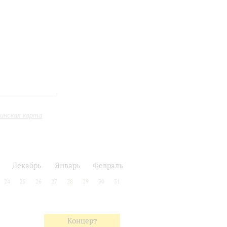
инская карта
Декабрь
Январь
Февраль
24
25
26
27
28
29
30
31
Концерт