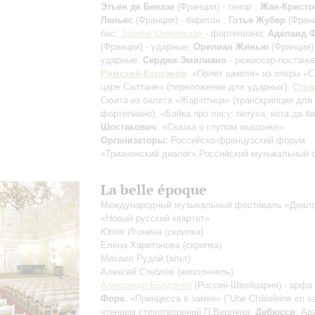
Этьен де Беназе
(Франция) - тенор ;
Жан-Крист
Ланьес
(Франция) - баритон ;
Готье Жубер
(Франц
бас;
Зарина Шиманская
- фортепиано;
Аделаид 
(Франция) - ударные;
Орелиан Жинью
(Франция) 
ударные;
Серджи Эмилиано
- режиссер-постано
Римский-Корсаков
: «Полёт шмеля» из оперы «С
царе Салтане»
(переложение для ударных)
;
Стра
Cюита из балета «Жар-птица»
(транскрипция для
фортепиано)
, «Байка про лису, петуха, кота да б
Шостакович
: «Сказка о глупом мышонке»
Организаторы:
Российско-французский форум
«Трианонский диалог»,Российский музыкальный 
La belle époque
Международный музыкальный фестиваль «Диало
«Новый русский квартет»
Юлия Игонина
(скрипка)
Елена Харитонова
(скрипка)
Михаил Рудой
(альт)
Алексей Стеблёв
(виолончель)
Александр Болдачёв
(Россия-Швейцария) - арфа
Форе
: «Принцесса в замке» ("Une Châteleine en sa
чтением стихотворений П.Верлена;
Дебюсси
: Ар