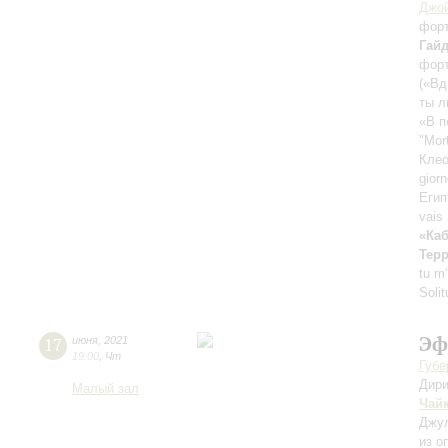
Джо
фор
Гай
фор
(«Вд
ты л
«В п
"Mor
Клео
gior
Егип
vais 
«Каб
Терр
tu m
Soli
Эф
17
июня
,
2021
19:00
,
Чт
Губе
Дири
Малый зал
Чай
Джул
из о