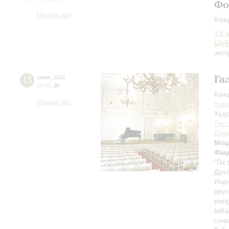
Фо
Малый зал
Конц
XV М
Шуб
эксп
Га
13
июня
,
2021
19:00
,
Вс
Конц
Малый зал
Баро
Худо
Лист
Бон
Моц
Фац
"Da 
Дуэт
Инди
двух
pian
belt
сона