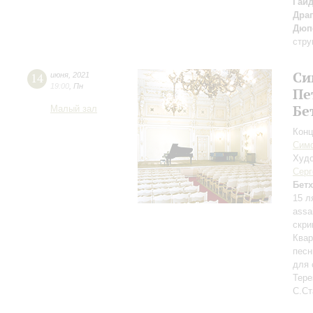
Гай
Драг
Дюп
стру
Си
14
июня
,
2021
19:00
,
Пн
Пе
Бе
Малый зал
Конц
Симф
Худо
Серг
Бет
15 л
assa
скри
Квар
песн
для 
Тере
С.Ст