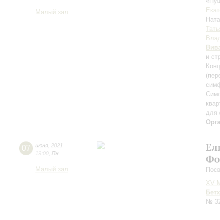
«Пуш
Екат
Малый зал
Нат
Тать
Влад
Вив
и ст
Конц
(пер
симф
Симф
квар
для 
Орг
Ел
07
июня
,
2021
19:00
,
Пн
Фо
Малый зал
Пос
XV М
Бет
№ 3