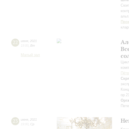
Сюит
конт
альт
Про
клар
Ал
22
июня
,
2021
19:00
,
Вт
Вс
со
Малый зал
Цикл
комп
Пётр
Скр
эксп
Конц
ор.2
Орг
Пете
Не
23
июня
,
2021
19:00
,
Ср