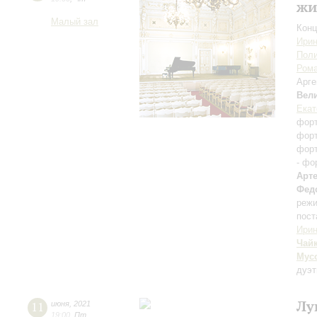
жи
Малый зал
Конц
Ирин
Поли
Рома
Арге
Вел
Екат
фор
фор
фор
- фо
Арт
Фед
режи
пост
Ири
Чай
Мус
дуэт
Лу
11
июня
,
2021
19:00
,
Пт