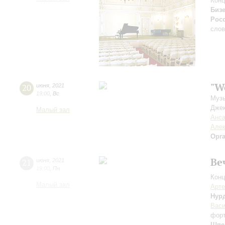
Конц
Биз
Рос
сло
"W
20
июня
,
2021
19:00
,
Вс
Музы
Джек
Малый зал
Анса
Алек
Орг
Ве
21
июня
,
2021
19:00
,
Пн
Конц
Малый зал
Арте
Нур
Вас
фор
Шпе