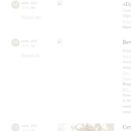
«Г
08
июня
,
2021
19:00
,
Вт
Соли
Обра
Малый зал
Ильд
Орг
Ве
09
июня
,
2021
19:00
,
Ср
Конц
Малый зал
фила
Анса
акад
Рост
Иван
Вла
И.С.
Мини
А.М
каме
орке
Се
10
июня
,
2021
19:00
,
Чт