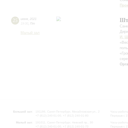
Про
Шт
25
июня
,
2021
19:00
,
Пт
Санк
Дири
Малый зал
И. Ш
«Вес
поль
«Гро
сере
Орг
Большой зал:
191186, Санкт-Петербург, Михайловская ул., 2
Часы работы
+7 (812) 240-01-00, +7 (812) 240-01-80
Перерыв с 1
Малый зал:
191011, Санкт-Петербург, Невский пр., 30
Часы работы
+7 (812) 240-01-00, +7 (812) 240-01-70
Перерыв с 1