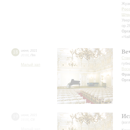
Жуа
Рос
Штра
Увер
op.2
Орг
«Чай
Ве
18
июня
,
2021
20:00
,
Пт
Стан
губн
Малый зал
Воск
Фра
Орг
Ис
19
июня
,
2021
19:00
,
Сб
(взг
Малый зал