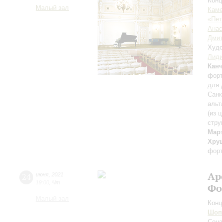
Конц
Малый зал
Каме
«Пет
Анас
Дмит
Худо
Лиди
Кан
форт
для 
Санк
альт
(из 
стру
Мар
Хру
фор
Ар
24
июня
,
2021
19:00
,
Чт
Фо
Малый зал
Конц
Шоп
Сон