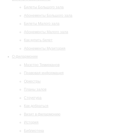
Билеты Большого зала
Абонементы Большого зала
Билеты Малого зала
Абонементы Малого зала
Как купить билет
Абонементы Музитория
О филармонии
Маэстро Темирканов
Правовая информация
Оркестры
Планы залов
Структура
Как добраться
Визит в филармонию
История
Библиотека