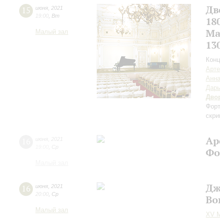
Дв
15
июня
,
2021
19:00
,
Вт
18
Ма
Малый зал
13
Конц
Арте
Анна
Дар
Дво
Форт
скри
Ар
16
июня
,
2021
19:00
,
Ср
Фо
Малый зал
Дж
16
июня
,
2021
20:00
,
Ср
Во
Малый зал
XV М