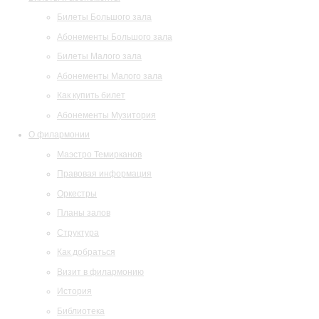
Билеты Большого зала
Абонементы Большого зала
Билеты Малого зала
Абонементы Малого зала
Как купить билет
Абонементы Музитория
О филармонии
Маэстро Темирканов
Правовая информация
Оркестры
Планы залов
Структура
Как добраться
Визит в филармонию
История
Библиотека