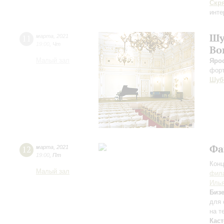
Скр
инте
Шу
11
марта
,
2021
19:00
,
Чт
Во
Малый зал
Яро
фор
Шуб
Фа
12
марта
,
2021
19:00
,
Пт
Конц
Малый зал
фила
Илья
Бизе
для 
на т
Каст