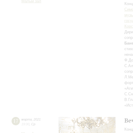
Малый зал
Конц
Симф
музы
госу
Корс
Дири
сопр
Бан
стих
нена
Ф.До
С.Ал
сопр
Л.Ме
форт
«Аги
С.Сн
В.Гл
«Ист
Ве
17
марта
,
2021
19:00
,
Ср
Конц