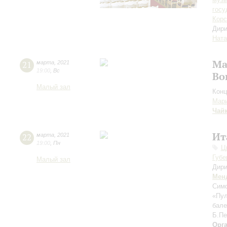
госу
Корс
Дири
Ната
Ма
21
марта
,
2021
19:00
,
Вс
Во
Малый зал
Конц
Мари
Чай
Ит
22
марта
,
2021
19:00
,
Пн
Ц
Губе
Малый зал
Дири
Мен
Сим
«Пул
бале
Б.Пе
Орг