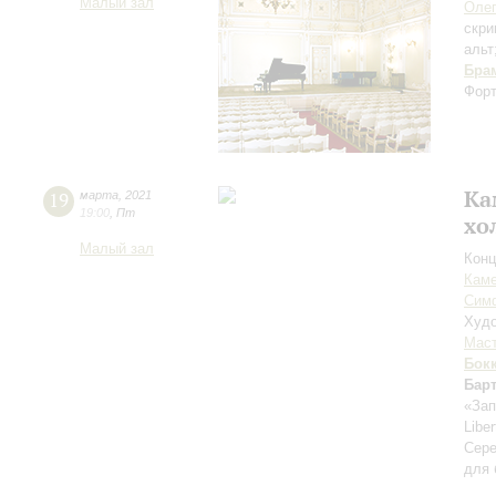
Малый зал
Оле
скри
альт
Бра
Форт
Ка
19
марта
,
2021
19:00
,
Пт
хо
Малый зал
Конц
Каме
Сим
Худо
Мас
Бок
Бар
«Зап
Libe
Сере
для 