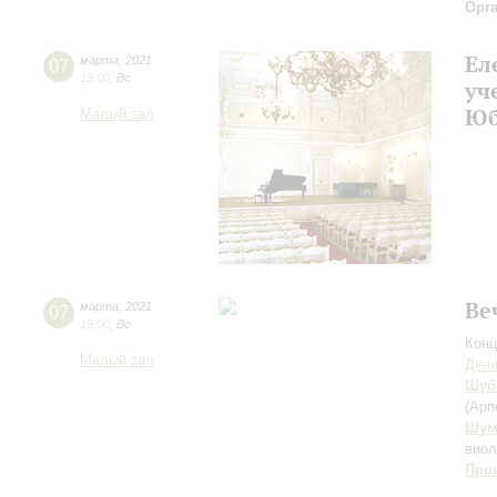
Орг
Ел
07
марта
,
2021
15:00
,
Вс
уч
Юб
Малый зал
Ве
07
марта
,
2021
19:00
,
Вс
Конц
Малый зал
Дени
Шуб
(Арп
Шум
вио
Про