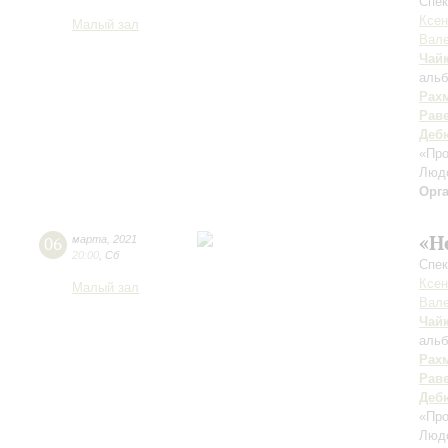
Спек
Ксен
Малый зал
Вале
Чай
альб
Рах
Рав
Деб
«Пр
Люд
Орг
«Н
06
марта
,
2021
20:00
,
Сб
Спек
Ксен
Малый зал
Вале
Чай
альб
Рах
Рав
Деб
«Пр
Люд