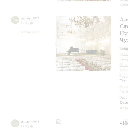
виол
Ал
14
марта
,
2021
15:00
,
Вс
Сл
Ни
Малый зал
Чу
Конц
русс
«Ауэ
Элин
Санд
Над
Тать
Анна
сопр
бас;
Сем
Алек
«И
14
марта
,
2021
19:00
,
Вс