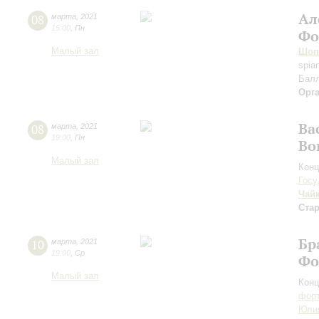
Ал
08
марта
,
2021
15:00
,
Пн
Фо
Малый зал
Шоп
spia
Балл
Орг
Ва
08
марта
,
2021
19:00
,
Пн
Во
Малый зал
Конц
Госу
Чай
Ста
Бр
10
марта
,
2021
19:00
,
Ср
Фо
Малый зал
Конц
форт
Юли