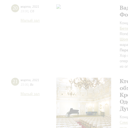
Ва
20
марта
,
2021
19:00
,
Сб
Фо
Малый зал
Конц
Бет
Rond
Шоп
мара
Пер
Хор 
опер
из о
Кт
21
марта
,
2021
15:00
,
Вс
об
Кр
Малый зал
Од
Ду
Конц
Симф
музы