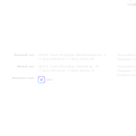
«Чай
Большой зал:
191186, Санкт-Петербург, Михайловская ул., 2
Часы работы
+7 (812) 240-01-00, +7 (812) 240-01-80
Перерыв с 1
Малый зал:
191011, Санкт-Петербург, Невский пр., 30
Часы работы
+7 (812) 240-01-00, +7 (812) 240-01-70
Перерыв с 1
Вопросы на
Напишите нам:
MAX