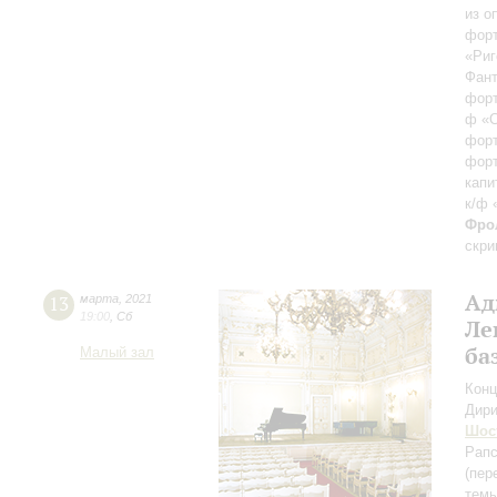
из о
фор
«Риг
Фант
фор
ф «С
фор
форт
капи
к/ф 
Фро
скри
Ад
13
марта
,
2021
19:00
,
Сб
Ле
ба
Малый зал
Конц
Дири
Шос
Рапс
(пер
темы