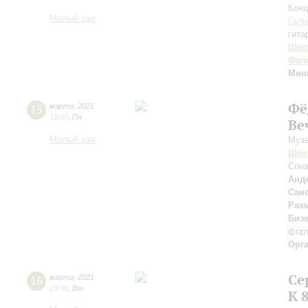
Конц
Малый зал
Гали
гита
Шос
Фал
Мин
Фё
15
марта
,
2021
19:00
,
Пн
Ве
Малый зал
Музы
Шос
Сона
Анд
Сан
Рах
Бизе
фор
Орг
Се
16
марта
,
2021
19:00
,
Вт
К 