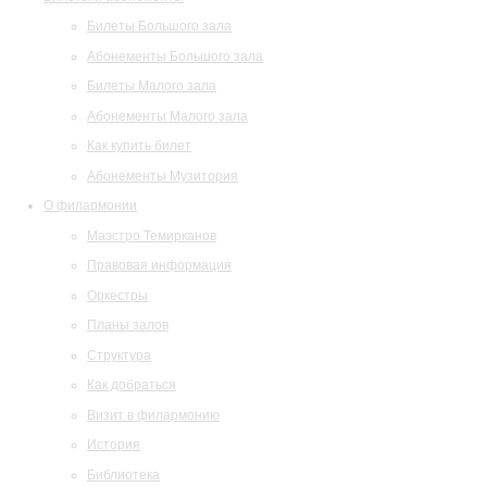
Билеты Большого зала
Абонементы Большого зала
Билеты Малого зала
Абонементы Малого зала
Как купить билет
Абонементы Музитория
О филармонии
Маэстро Темирканов
Правовая информация
Оркестры
Планы залов
Структура
Как добраться
Визит в филармонию
История
Библиотека