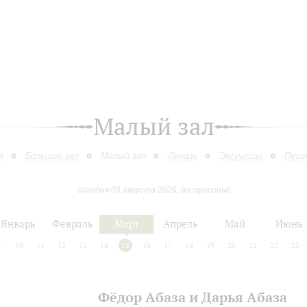
Малый зал
я
Большой зал
Малый зал
Лекции
Экскурсии
Пушк
сегодня 09 августа 2026, воскресенье
Январь
Февраль
Март
Апрель
Май
Июнь
9
10
11
12
13
14
15
16
17
18
19
20
21
22
23
Фёдор Абаза и Дарья Абаза