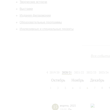
Творческие встречи
Выставки
Издания филармонии
Образовательные программы
Инклюзивные и специальные проекты
Все событи
2019/20
2020/21
2021/22
2022/23
2023/24
2024/25
2025/26
2026/27
Октябрь
Ноябрь
Декабрь
1
2
3
4
5
6
7
8
15
марта
,
2021
19:00
,
Пн