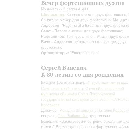
Вечер фортепианных дуэтов
Музыкальный салон Абаза
Шостакович
: Концертино для двух фортепиано;
Соната ре мажор для двух фортепиано;
Моцарт 
Андерсон
: "Ragtime alla turca" для двух фортеп
Санс
: «Пляска смерти» для двух фортепиано;
Рахманинов
: Три пьесы из оп. 94 для двух форт
Бизе – Андерсон
: «Кармен-фантазия» для двух
фортепиано
Организаторы:
"Enterpriserusart"
Сергей Баневич
К 80-летию со дня рождения
Концерт 1-го абонемента «
В кругу великих имен
»
Симфонический оркестр Средней специальной
музыкальной школы Санкт-Петербургской
государственной консерватории имени Н.А.Римск
Корсакова
Дирижер -
Аркадий Штейнлухт
;
Наталия Краевск
сопрано;
Олег Вайнштейн
- фортепиано
Баневич
: «Васильевский остров», вокальный цик
стихи Л.Барбас для сопрано и фортепиано, «Ари