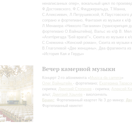
ненаписанных опер», вокальный цикл по произве
Ф.Достоевского, Ф.С.Фицджеральда, Т.Манна,
С.Алексиевич, Л.Петрушевской, К.Паустовского 
сопрано и фортепиано, Фантазия из музыки к к/ф
Л.Менакера «Никколо Паганини» (транскрипция д
фортепиано О.Вайнштейна), Вальс из к/ф В. Мел
«Агитбригада “Бей врага!”», Сюита из музыки к к
С.Снежкина «Женский роман», Сюита из музыки к
В.Глаголевой «Две женщины», Два фрагмента из
«История Кая и Герды»
Вечер камерной музыки
Концерт 2-го абонемента «
Musica dа camera
»
Олег Вайнштейн
- фортепиано;
Екатерина Тарасо
скрипка;
Дмитрий Стопичев
- скрипка;
Алексей Ко
альт;
Дмитрий Хрычёв
- виолончель
Брамс
: Фортепианный квартет № 3 до минор;
Дв
Фортепианный квинтет