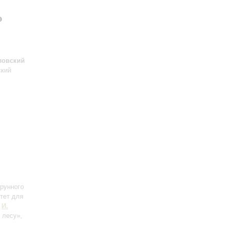
ю
ловский
ский
трунного
нтет для
;
И.
 лесу»,