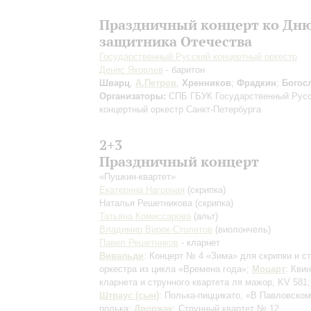
Праздничный концерт ко Дн
защитника Отечества
Государственный Русский концертный оркестр
Денис Яковлев
- баритон
Шварц
,
А.Петров
,
Хренников
;
Фрадкин
;
Богос
Организаторы:
СПБ ГБУК Государственный Рус
концертный оркестр Санкт-Петербурга
2+3
Праздничный концерт
«Пушкин-квартет»
Екатерина Нагорная
(скрипка)
Наталья Решетникова
(скрипка)
Татьяна Комиссарова
(альт)
Владимир Вирок-Столетов
(виолончель)
Павел Решетников
- кларнет
Вивальди
: Концерт № 4 «Зима» для скрипки и с
оркестра из цикла «Времена года»;
Моцарт
: Кви
кларнета и струнного квартета ля мажор, KV 581
Штраус (сын)
: Полька-пиццикато, «В Павловском
полька;
Дворжак
: Струнный квартет № 12