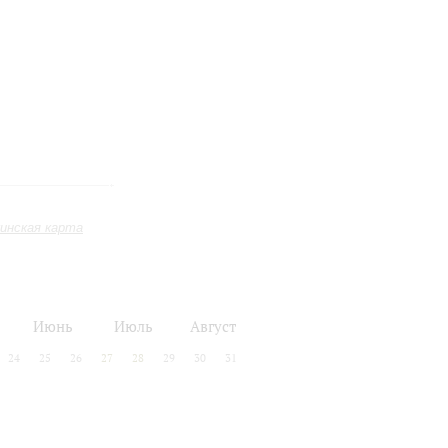
инская карта
Июнь
Июль
Август
24
25
26
27
28
29
30
31