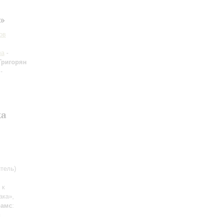
»
ов
ва
-
Григорян
-
ка
тель)
 к
ака»,
рамс
:
и