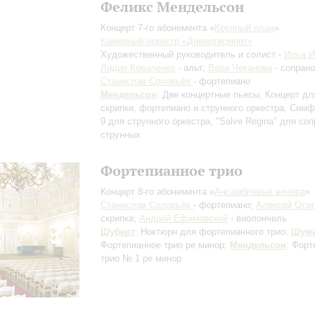
Феликс Мендельсон
Концерт 7-го абонемента «
Крупный план
»
Камерный оркестр «Дивертисмент»
Художественный руководитель и солист -
Илья 
Лидия Коваленко
- альт;
Вера Чеканова
- сопрано
Станислав Соловьёв
- фортепиано
Мендельсон
: Две концертные пьесы, Концерт дл
скрипки, фортепиано и струнного оркестра, Сим
9 для струнного оркестра, "Salve Regina" для соп
струнных
Фортепианное трио
Концерт 8-го абонемента «
Ансамблевые вечера
»
Станислав Соловьёв
- фортепиано;
Алексей Оси
скрипка;
Андрей Ефимовский
- виолончель
Шуберт
: Ноктюрн для фортепианного трио;
Шум
Фортепианное трио ре минор;
Мендельсон
: Форт
трио № 1 ре минор