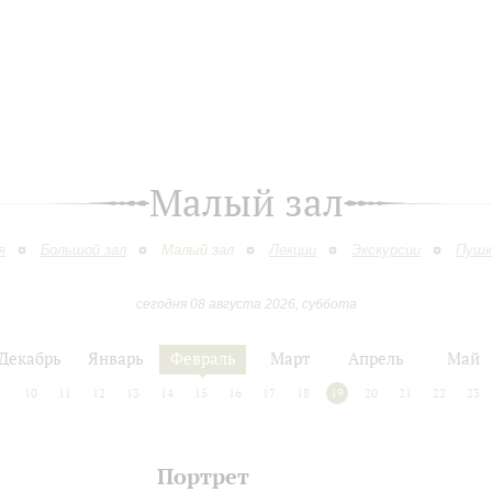
Малый зал
я
Большой зал
Малый зал
Лекции
Экскурсии
Пушк
сегодня 08 августа 2026, суббота
Декабрь
Январь
Февраль
Март
Апрель
Май
9
10
11
12
13
14
15
16
17
18
19
20
21
22
23
Портрет