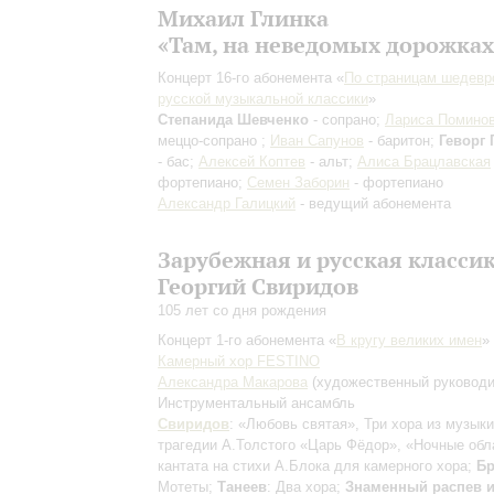
Михаил Глинка
«Там, на неведомых дорожках
Концерт 16-го абонемента «
По страницам шедевр
русской музыкальной классики
»
Степанида Шевченко
- сопрано;
Лариса Помино
меццо-сопрано ;
Иван Сапунов
- баритон;
Геворг 
- бас;
Алексей Коптев
- альт;
Алиса Брацлавская
фортепиано;
Семен Заборин
- фортепиано
Александр Галицкий
- ведущий абонемента
Зарубежная и русская класси
Георгий Свиридов
105 лет со дня рождения
Концерт 1-го абонемента «
В кругу великих имен
»
Камерный хор FESTINO
Александра Макарова
(художественный руководи
Инструментальный ансамбль
Свиридов
: «Любовь святая», Три хора из музыки
трагедии А.Толстого «Царь Фёдор», «Ночные обл
кантата на стихи А.Блока для камерного хора;
Б
Мотеты;
Танеев
: Два хора;
Знаменный распев 