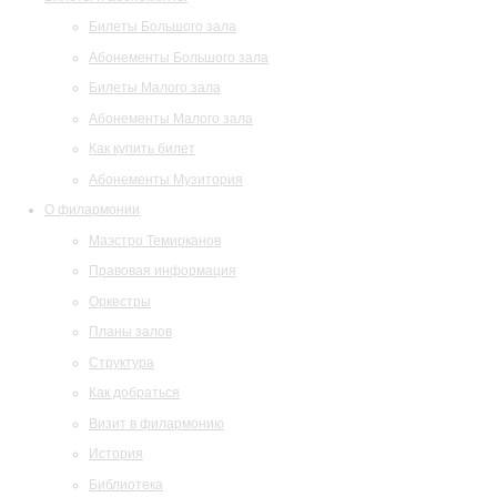
Билеты Большого зала
Абонементы Большого зала
Билеты Малого зала
Абонементы Малого зала
Как купить билет
Абонементы Музитория
О филармонии
Маэстро Темирканов
Правовая информация
Оркестры
Планы залов
Структура
Как добраться
Визит в филармонию
История
Библиотека