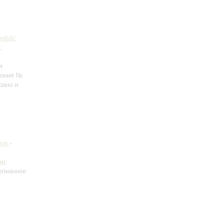
Иофф
;
;
я
фония №
рано и
пов
-
ан
:
епианное