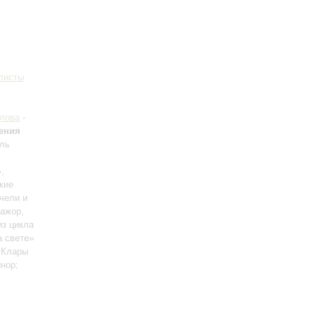
листы
илова
-
ения
ель
,
кие
чели и
мажор,
из цикла
а свете»
 Клары
инор;