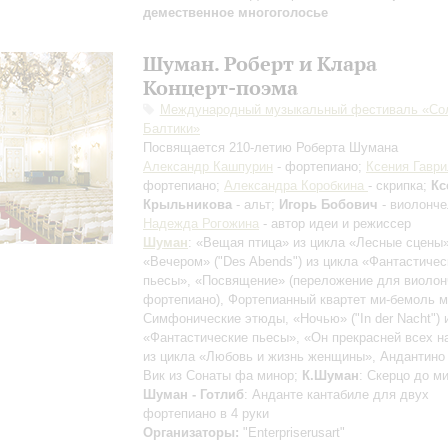
демественное многоголосье
Шуман. Роберт и Клара
Концерт-поэма
Международный музыкальный фестиваль «Со
Балтики»
Посвящается 210-летию Роберта Шумана
Александр Кашпурин
- фортепиано;
Ксения Гавр
фортепиано;
Александра Коробкина
- скрипка;
Кс
Крыльникова
- альт;
Игорь Бобович
- виолонч
Надежда Рогожина
- автор идеи и режиссер
Шуман
: «Вещая птица» из цикла «Лесные сцены»
«Вечером» ("Des Abends") из цикла «Фантастичес
пьесы», «Посвящение»
(переложение для виолон
фортепиано)
, Фортепианный квартет ми-бемоль 
Симфонические этюды, «Ночью» ("In der Nacht") 
«Фантастические пьесы», «Он прекрасней всех н
из цикла «Любовь и жизнь женщины», Андантино
Вик из Сонаты фа минор;
К.Шуман
: Скерцо до м
Шуман - Готлиб
: Анданте кантабиле для двух
фортепиано в 4 руки
Организаторы:
"Enterpriserusart"