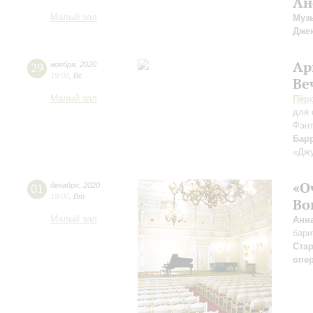
Ан
Малый зал
Муз
Джек
Ар
29
ноября
,
2020
19:00
,
Вс
Ве
Малый зал
Пёр
для 
Фан
Бар
«Джу
«О
01
декабря
,
2020
19:00
,
Вт
Во
Малый зал
Анн
бари
Ста
опе