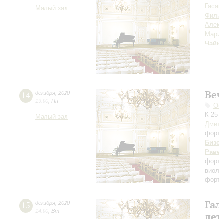
Гаса
Малый зал
Фил
Але
Мар
Чай
Ве
14
декабря
,
2020
19:00
,
Пн
О
К 25
Малый зал
Дмит
фор
Биз
Рав
фор
виол
форт
Га
15
декабря
,
2020
14:00
,
Вт
де