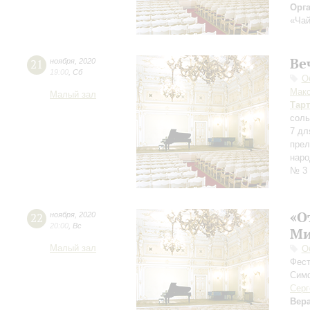
Орг
«Чай
Ве
21
ноября
,
2020
19:00
,
Сб
О
Мак
Малый зал
Тар
соль
7 дл
прел
нар
№ 3 
«О
22
ноября
,
2020
20:00
,
Вс
Ми
Малый зал
О
Фест
Симф
Серг
Вер