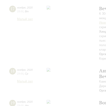
Ве
17
ноября
,
2020
19:00
,
Вт
К 30
межд
Малый зал
Иван
скри
Хин
скри
пьес
поло
клар
Орг
Коре
Ан
18
ноября
,
2020
19:00
,
Ср
Ве
Малый зал
Каме
Дири
Орг
Во
19
ноября
,
2020
19:00
,
Чт