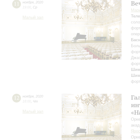
Ве
11
ноября
,
2020
19:00
,
Ср
Мар
Тел
Малый зал
сол
фор
опер
Бас
Боль
форт
Джаз
форт
Шим
Шим
фор
Га
12
ноября
,
2020
18:00
,
Чт
ин
«Н
Малый зал
Орке
акад
Ярос
Орке