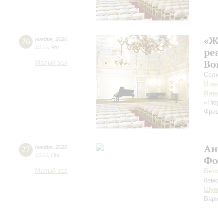
«Ж
26
ноября
,
2020
19:00
,
Чт
ре
Во
Малый зал
Соли
Ири
Вив
«Нюр
Фри
Ан
27
ноября
,
2020
19:00
,
Пт
Фо
Малый зал
Бет
бем
Шум
Вари