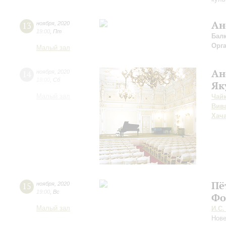
Ан
13
ноября
,
2020
19:00
,
Пт
Бал
Орг
Малый зал
Ан
14
ноября
,
2020
19:00
,
Сб
Як
Малый зал
Чай
Вив
Хач
Пё
15
ноября
,
2020
19:00
,
Вс
Фо
Малый зал
И.С.
Нове