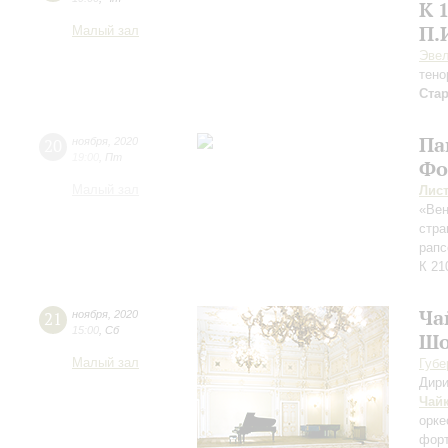
К 
П.
Малый зал
Эвел
тено
Ста
Па
20
ноября
,
2020
19:00
,
Пт
Фо
Малый зал
Лис
«Вен
стра
рапс
К 21
Ча
21
ноября
,
2020
15:00
,
Сб
Ш
Малый зал
Губе
Дири
Чай
орке
форт