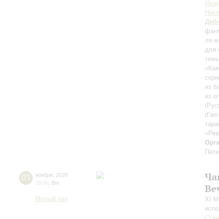
Иван
Ники
Деб
фант
ля м
для 
темы
«Ка
скри
из б
из о
(Рус
d’am
тара
«Рев
Орг
Пете
Ча
03
ноября
,
2020
19:00
,
Вт
Ве
Малый зал
XI М
испо
Ста