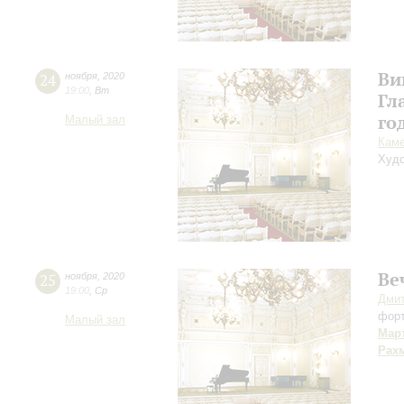
Ви
24
ноября
,
2020
19:00
,
Вт
Гл
го
Малый зал
Каме
Худо
Ве
25
ноября
,
2020
19:00
,
Ср
Дми
фор
Малый зал
Мар
Рах