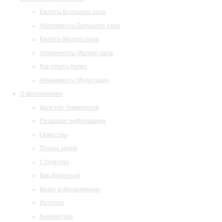
Билеты Большого зала
Абонементы Большого зала
Билеты Малого зала
Абонементы Малого зала
Как купить билет
Абонементы Музитория
О филармонии
Маэстро Темирканов
Правовая информация
Оркестры
Планы залов
Структура
Как добраться
Визит в филармонию
История
Библиотека