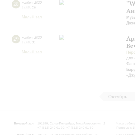
“W
28
ноября
,
2020
19:00
,
Сб
Ан
Малый зал
Муз
Джек
Ар
29
ноября
,
2020
19:00
,
Вс
Ве
Малый зал
Пёр
для 
Фан
Бар
«Джу
Октябрь
Большой зал:
191186, Санкт-Петербург, Михайловская ул., 2
Часы работы
+7 (812) 240-01-00, +7 (812) 240-01-80
Перерыв с 1
Малый зал:
191011, Санкт-Петербург, Невский пр., 30
Часы работы