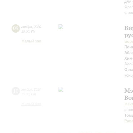
для 
Фраг
фор
Ви
09
ноября
,
2020
19:00
,
Пн
ру
Малый зал
Бор
Пон
Аба
Хим
Ало
Орг
конц
Мз
10
ноября
,
2020
19:00
,
Вт
Во
Малый зал
Мзия
фор
Том
Рав