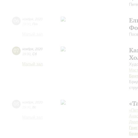
Пете
Ел
06
ноября
,
2020
19:00
,
Пт
Фо
Малый зал
Пос
Ка
07
ноября
,
2020
19:00
,
Сб
Хо
Малый зал
Худо
Мас
Бри
Бри
стру
«Т
08
ноября
,
2020
19:00
,
Вс
«Пет
Анас
Малый зал
Дмит
Григ
Бра