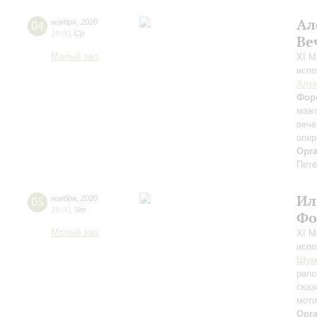
Ал
04
ноября
,
2020
19:00
,
Ср
Ве
Малый зал
XI М
испо
Але
Фор
маж
вече
опер
Орг
Пете
Ил
05
ноября
,
2020
19:00
,
Чт
Фо
Малый зал
XI М
испо
Шум
рапс
сказ
мот
Орг