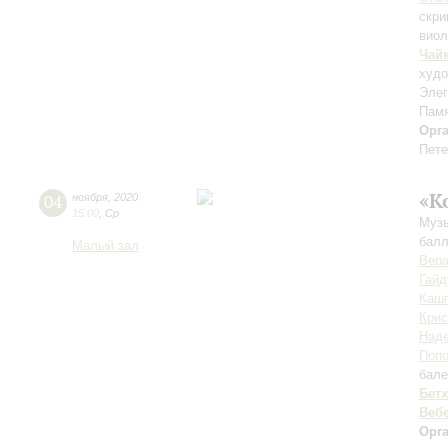
скри
виол
Чай
худ
Элег
Памя
Орг
Пете
«К
04
ноября
,
2020
15:00
,
Ср
Музы
балл
Малый зал
Вер
Гайд
Каш
Крис
Наде
Поп
бале
Бет
Веб
Орг