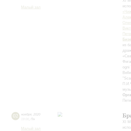
XI М
испо
Малый зал
«Чиж
Алек
Олег
Викт
Петр
Биз
из б
драж
«Сва
Фиг
ogni
Bell
"Sca
П.И.
муз
Орг
Пете
Бр
02
ноября
,
2020
19:00
,
Пн
XI М
испо
Малый зал