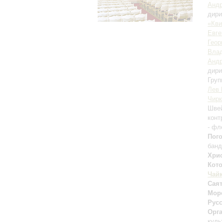
Андр
дири
«Кви
Евге
Геор
Влад
Андр
дири
Гру
Лев 
Чирк
Швей
конт
- фл
Пог
банд
Хри
Кот
Чай
Сая
Мор
Рус
Орг
куль