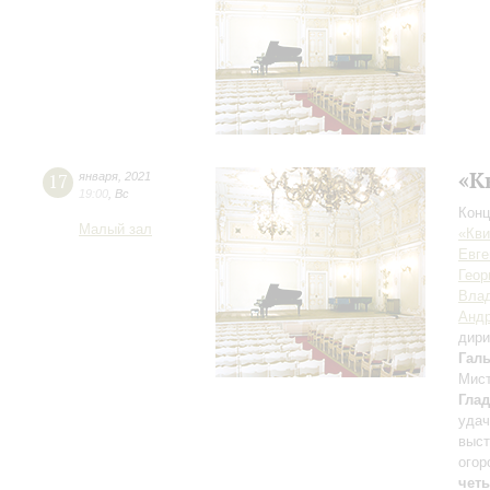
«К
17
января
,
2021
19:00
,
Вс
Конц
Малый зал
«Кви
Евге
Геор
Влад
Андр
дири
Гал
Мист
Гла
уда
выст
огор
чет