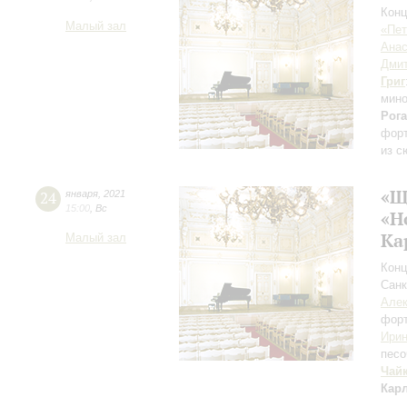
Конц
Малый зал
«Пет
Анас
Дмит
Григ
мино
Рог
форт
из с
«Щ
24
января
,
2021
15:00
,
Вс
«Н
Ка
Малый зал
Конц
Санк
Алек
фор
Ирин
песо
Чай
Кар