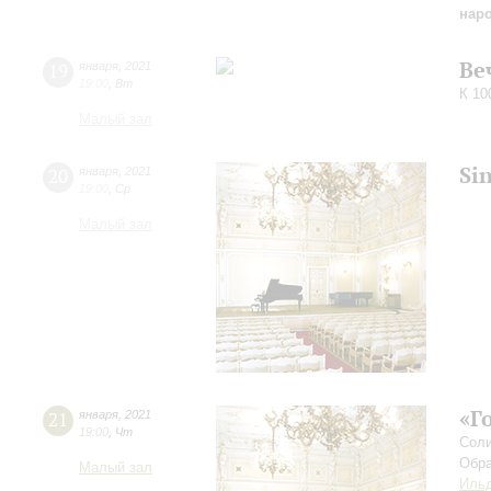
наро
Ве
19
января
,
2021
19:00
,
Вт
К 10
Малый зал
Si
20
января
,
2021
19:00
,
Ср
Малый зал
«Г
21
января
,
2021
19:00
,
Чт
Соли
Обра
Малый зал
Ильд