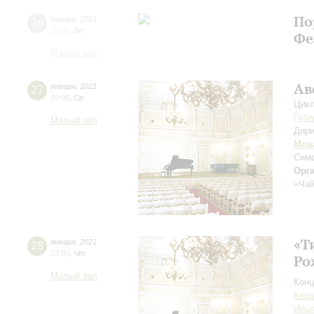
По
26
января
,
2021
19:00
,
Вт
Фе
Малый зал
Ав
27
января
,
2021
19:00
,
Ср
Цикл
Губе
Малый зал
Дири
Моц
Сим
Орг
«Чай
«Т
28
января
,
2021
19:00
,
Чт
Ро
Малый зал
Конц
Квар
Илья