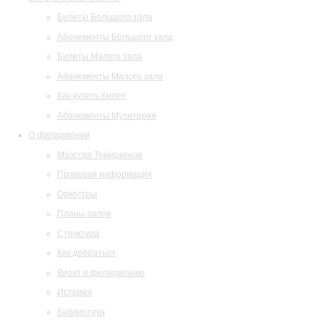
Билеты Большого зала
Абонементы Большого зала
Билеты Малого зала
Абонементы Малого зала
Как купить билет
Абонементы Музитория
О филармонии
Маэстро Темирканов
Правовая информация
Оркестры
Планы залов
Структура
Как добраться
Визит в филармонию
История
Библиотека