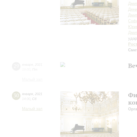
Дмит
Дени
Дми
Софь
Юри
Дми
уда
Рос
Сме
Ве
29
января
,
2021
19:00
,
Пт
Малый зал
Фи
30
января
,
2021
14:00
,
Сб
ко
Малый зал
Орг