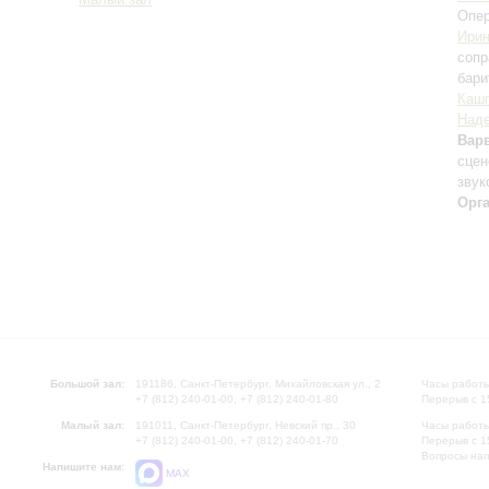
Малый зал
Опе
Ирин
сопр
бари
Каш
Наде
Вар
сцен
звук
Орг
Большой зал:
191186, Санкт-Петербург, Михайловская ул., 2
Часы работы
+7 (812) 240-01-00, +7 (812) 240-01-80
Перерыв с 1
Малый зал:
191011, Санкт-Петербург, Невский пр., 30
Часы работы
+7 (812) 240-01-00, +7 (812) 240-01-70
Перерыв с 1
Вопросы на
Напишите нам:
MAX