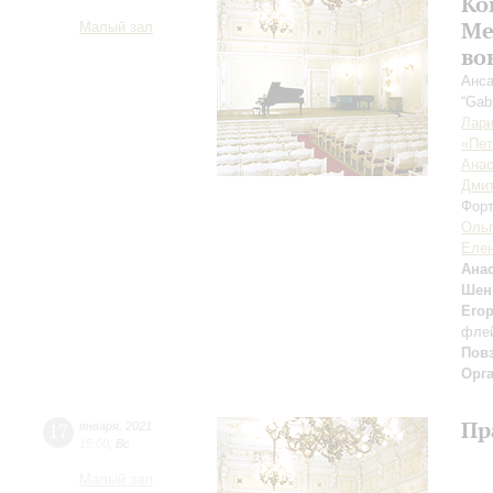
Ко
Ме
Малый зал
во
Анса
“Gab
Лари
«Пет
Анас
Дмит
Форт
Ольг
Елен
Ана
Шен
Его
фле
Пов
Орг
Пр
17
января
,
2021
15:00
,
Вс
Малый зал