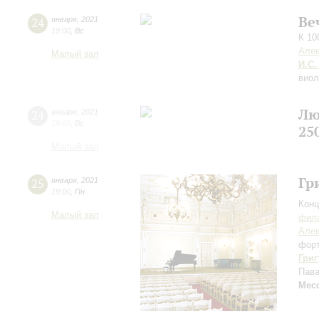
Ве
24
января
,
2021
19:00
,
Вс
К 10
Алек
Малый зал
И.С.
виол
Лю
24
января
,
2021
19:00
,
Вс
25
Малый зал
Гр
25
января
,
2021
19:00
,
Пн
Конц
Малый зал
фила
Алек
фор
Григ
Пава
Мес