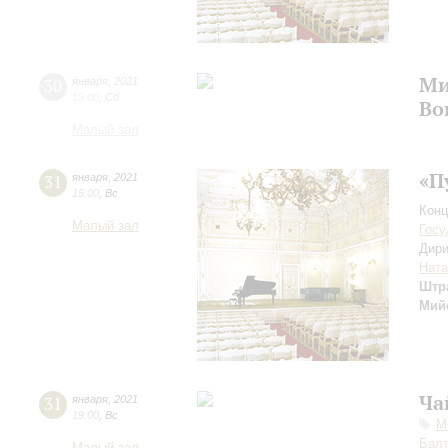
Ми
30
января
,
2021
19:00
,
Сб
Во
Малый зал
«П
31
января
,
2021
15:00
,
Вс
Конц
Малый зал
Госу
Дири
Ната
Штр
Мий
Ча
31
января
,
2021
19:00
,
Вс
М
Балт