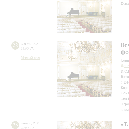
Орг
Ве
22
января
,
2021
19:00
,
Пт
фо
Малый зал
Конц
Дени
И.С.
Бет
(«Ве
Кор
Сона
флей
и фо
вари
«Т
23
января
,
2021
19:00
,
Сб