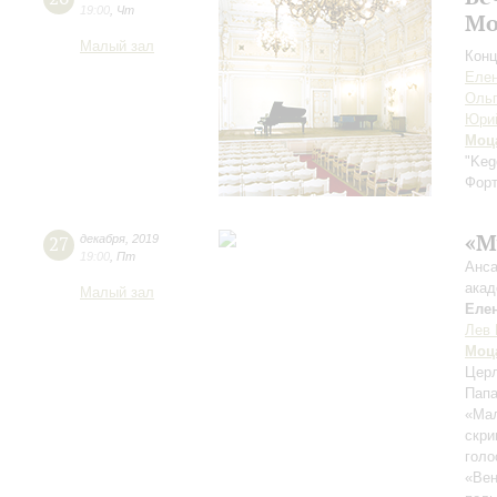
19:00
,
Чт
Мо
Малый зал
Конц
Еле
Ольг
Юри
Моц
"Keg
Форт
«М
27
декабря
,
2019
19:00
,
Пт
Анса
акад
Малый зал
Еле
Лев 
Моц
Церл
Папа
«Мал
скри
голо
«Вен