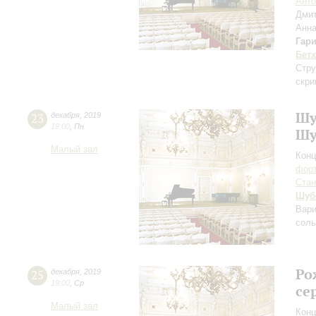
Ант
Дми
Анна
Гар
Бет
Стру
скри
Шу
23
декабря
,
2019
19:00
,
Пн
Шу
Малый зал
Конц
форт
Ста
Шуб
Вари
соль
Ро
25
декабря
,
2019
19:00
,
Ср
се
Малый зал
Конц