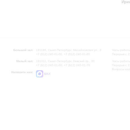
Ири
Большой зал:
191186, Санкт-Петербург, Михайловская ул., 2
Часы работы
+7 (812) 240-01-00, +7 (812) 240-01-80
Перерыв с 1
Малый зал:
191011, Санкт-Петербург, Невский пр., 30
Часы работы
+7 (812) 240-01-00, +7 (812) 240-01-70
Перерыв с 1
Вопросы на
Напишите нам:
MAX