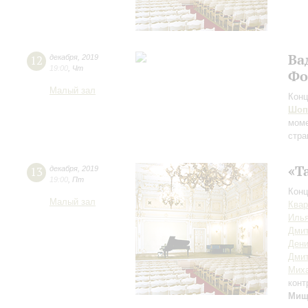
Ва
12
декабря
,
2019
19:00
,
Чт
Фо
Малый зал
Конц
Шоп
мом
стра
«Т
13
декабря
,
2019
19:00
,
Пт
Конц
Малый зал
Квар
Илья
Дмит
Дени
Дми
Мих
конт
Мищ