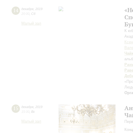
«Н
14
декабря
,
2019
20:00
,
Сб
Сп
Бу
Малый зал
К юб
Акад
Ксен
Вале
Чай
альб
Рах
Рав
Деб
«Пр
Люд
Орг
Ан
15
декабря
,
2019
15:00
,
Вс
Ча
Малый зал
Перв
Конц