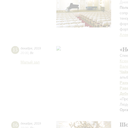
Днев
Пол
сопр
тено
фор
фор
Алек
«Н
15
декабря
,
2019
20:00
,
Вс
Спек
Ксен
Малый зал
Вале
Чай
альб
Рах
Рав
Деб
«Пр
Люд
Орг
Шо
16
декабря
,
2019