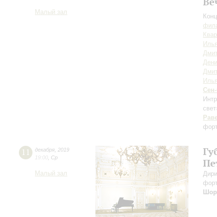
Ве
Малый зал
Конц
фила
Квар
Илья
Дмит
Дени
Дми
Илья
Сен
Интр
свет
Рав
фор
Гу
11
декабря
,
2019
19:00
,
Ср
Пе
Малый зал
Дири
фор
Шор