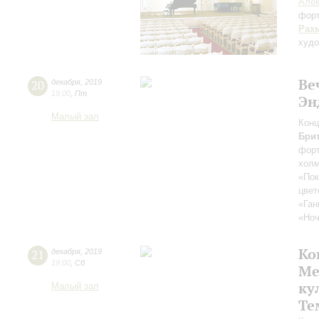
Алек
фор
Рах
худо
Ве
20
декабря
,
2019
19:00
,
Пт
Эн
Малый зал
Конц
Бри
форт
холм
«Пок
цвет
«Ган
«Ноч
Ко
21
декабря
,
2019
19:00
,
Сб
Ме
ку
Малый зал
Те