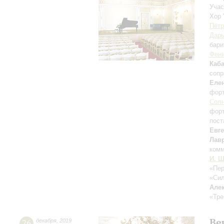
Учас
Хор 
Пётр
Дарь
бари
Фен
Каб
сопр
Елен
фор
Сол
фор
пост
Евг
Лав
комм
И. Ш
«Пе
«Сил
Але
«Тре
Ве
26
декабря
,
2019