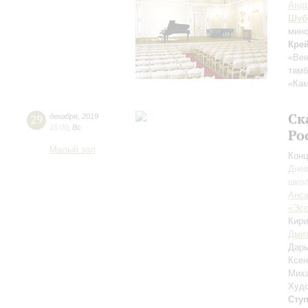
Андр
Шуб
мин
Кре
«Вен
тамб
«Ка
Ск
29
декабря
,
2019
15:00
,
Вс
Ро
Малый зал
Конц
Днев
школ
Анса
«Эсс
Кир
Дмит
Дар
Ксе
Мих
Худо
Сту