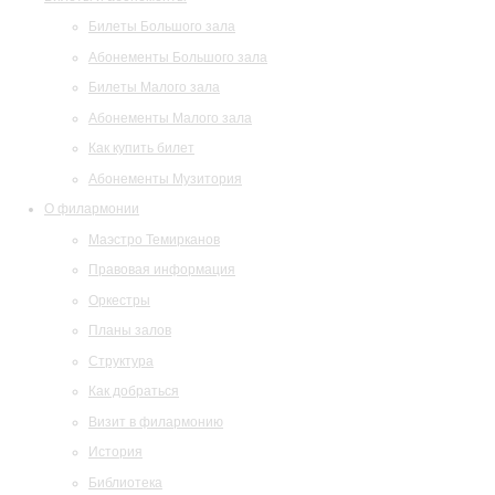
Билеты Большого зала
Абонементы Большого зала
Билеты Малого зала
Абонементы Малого зала
Как купить билет
Абонементы Музитория
О филармонии
Маэстро Темирканов
Правовая информация
Оркестры
Планы залов
Структура
Как добраться
Визит в филармонию
История
Библиотека