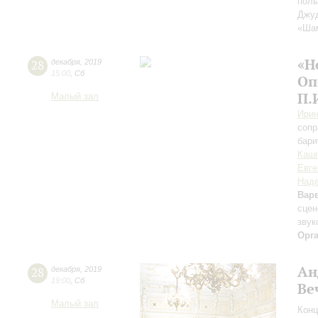
поль
Джуд
«Шам
«Н
28
декабря
,
2019
15:00
,
Сб
Оп
П.
Малый зал
Ирин
сопр
бари
Каш
Евге
Наде
Вар
сцен
звук
Орг
Ан
28
декабря
,
2019
19:00
,
Сб
Ве
Малый зал
Конц