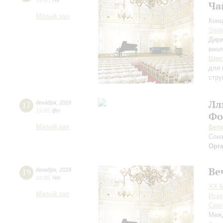
19:00
,
Пн
Ча
Малый зал
Конц
Sing
Дири
виол
Шос
для 
стру
Лл
17
декабря
,
2019
19:00
,
Вт
Фо
Малый зал
Бет
Сона
Орг
Ве
19
декабря
,
2019
19:00
,
Чт
ХХ 
Малый зал
Иску
Серг
Межд