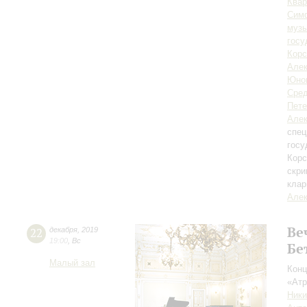
Квар
Симф
музы
госу
Корс
Алек
Юнош
Сред
Пете
Алек
спец
госу
Корс
скри
клар
Алек
Ве
22
декабря
,
2019
19:00
,
Вс
Бе
Малый зал
Конц
«Атр
Ники