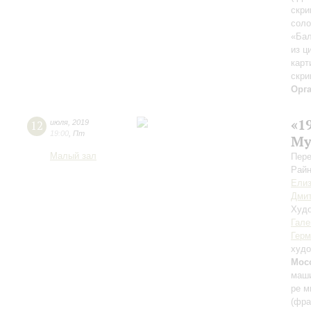
скри
соло
«Бал
из ц
карт
скри
Орг
«1
12
июля
,
2019
19:00
,
Пт
Му
Малый зал
Пере
Райн
Елиз
Дмит
Худо
Гале
Герм
худо
Мос
маши
ре м
(фра