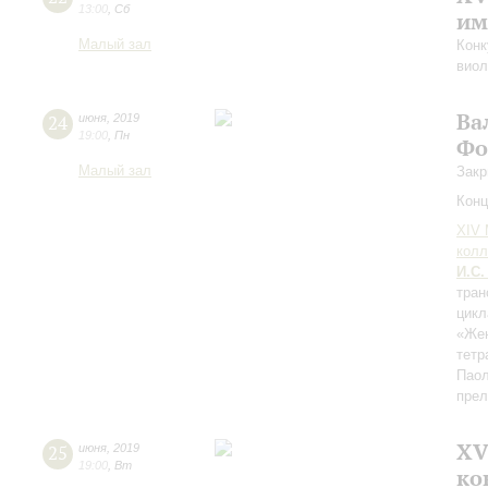
13:00
,
Сб
им
Малый зал
Конк
виол
Ва
24
июня
,
2019
19:00
,
Пн
Фо
Малый зал
Закр
Конц
XIV
колл
И.С.
тран
цикл
«Жен
тетр
Паол
пре
XV
25
июня
,
2019
19:00
,
Вт
ко