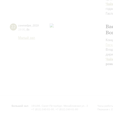
Чай
года
Гасп
Ва
22
сентября
,
2019
19:00
,
Вс
Во
Малый зал
Конц
Госу
Вла
дири
Чай
ром
Большой зал:
191186, Санкт-Петербург, Михайловская ул., 2
Часы работы
+7 (812) 240-01-00, +7 (812) 240-01-80
Перерыв с 1