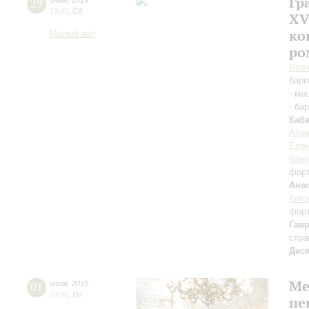
Гр
29
июня
,
2019
19:00
,
Сб
XV
ко
Малый зал
ро
Ирин
бари
- ме
- ба
Каб
Алек
Елен
Шар
фор
Ана
Кипр
фор
Гав
стра
Дес
Ме
01
июля
,
2019
19:00
,
Пн
пе