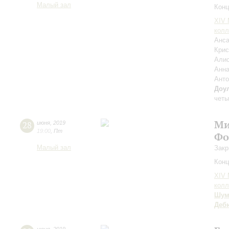
Малый зал
Конц
XIV
колл
Анса
Крис
Али
Анн
Ант
Доу
четы
Ми
28
июня
,
2019
19:00
,
Пт
Фо
Малый зал
Закр
Конц
XIV
колл
Шум
Деб