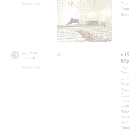
Малый зал
Фина
Конц
Дири
«1
11
июля
,
2019
19:00
,
Чт
Му
Малый зал
Пере
Райн
Елиз
Дмит
Худо
Гале
Герм
худо
Мос
маши
ре м
(фра