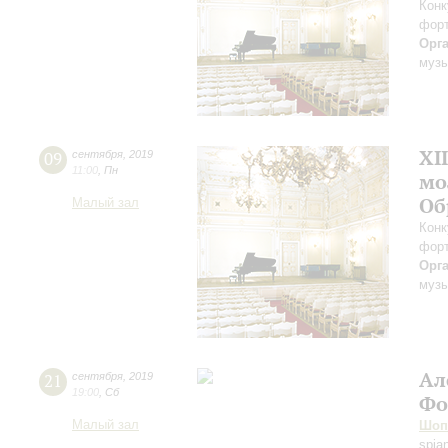
Конк
форт
Орг
музы
XI
09
сентября
,
2019
11:00
,
Пн
мо
Об
Малый зал
Конк
форт
Орг
музы
Ал
21
сентября
,
2019
19:00
,
Сб
Фо
Малый зал
Шоп
spia