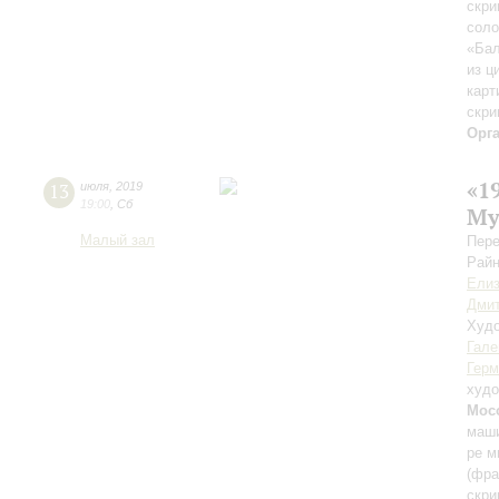
скри
соло
«Бал
из ц
карт
скри
Орг
«1
13
июля
,
2019
19:00
,
Сб
Му
Малый зал
Пере
Райн
Елиз
Дмит
Худо
Гале
Герм
худо
Мос
маши
ре м
(фра
скри