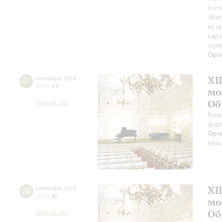
соло
«Бал
из ц
карт
скри
Орг
XI
07
сентября
,
2019
11:00
,
Сб
мо
Об
Малый зал
Конк
форт
Орг
музы
XI
08
сентября
,
2019
11:00
,
Вс
мо
Об
Малый зал