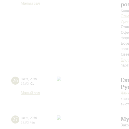
ро
Малый зал
Конц
Ольг
Ирин
Стан
Офе
фор
Бор
парт
Све
Гауд
парт
Ев
26
июня
,
2019
19:00
,
Ср
Ру
Малый зал
Чай
хара
выст
Му
27
июня
,
2019
19:00
,
Чт
Закр