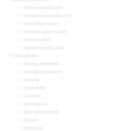
Билеты Большого зала
Абонементы Большого зала
Билеты Малого зала
Абонементы Малого зала
Как купить билет
Абонементы Музитория
О филармонии
Маэстро Темирканов
Правовая информация
Оркестры
Планы залов
Структура
Как добраться
Визит в филармонию
История
Библиотека