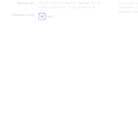
Малый зал:
191011, Санкт-Петербург, Невский пр., 30
Часы работы
+7 (812) 240-01-00, +7 (812) 240-01-70
Перерыв с 1
Вопросы на
Напишите нам:
MAX