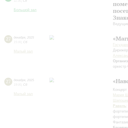
11:30
,
Сб
поме
посе
Большой зал
Знак
Ведущие
«Маг
27
декабря
,
2025
15:00
,
Сб
Государ
Дирижёр
Малый зал
Алексан
Организ
оркестр 
«Нав
27
декабря
,
2025
19:00
,
Сб
Концерт 
Малый зал
Мария Ш
Шапошн
Равель
фортепи
фортепи
Фантази
Бацеви