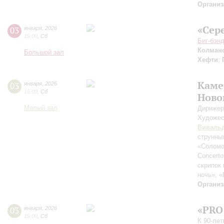
Организ
«Сер
03
января
,
2026
19:00
,
Сб
Биг-бэн
Колман
Большой зал
Хефти
;
Каме
03
января
,
2026
15:00
,
Сб
Ново
Малый зал
Дирижер
Художес
Виваль
струнны
«Солом
Concerto
скрипок 
ночь», 
Организ
«PRO
03
января
,
2026
19:00
,
Сб
К 90-ле