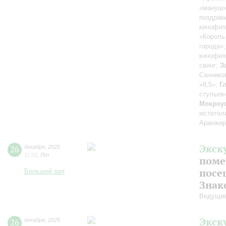
«мануш»
поздрав
кинофил
«Король
города»
кинофил
свинг;
З
Саннико
«8,5»;
Г
стульев
Мокроус
мстител
Аранжир
Экск
26
декабря
,
2025
11:00
,
Пт
поме
посе
Большой зал
Знак
Ведущие
Экск
26
декабря
,
2025