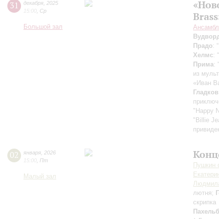
«Нов
31
декабря
,
2025
15:00
,
Ср
Brass
Большой зал
Ансамбл
Вудвор
Прадо
: 
Хелмс
: 
Прима
:
из муль
«Иван В
Гладков
приключ
"Happy 
"Billie J
привиде
Конц
02
января
,
2026
15:00
,
Пт
Пушкин c
Екатери
Малый зал
Людмила
лютня;
скрипка
Пахель