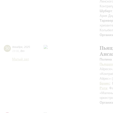
Ленског
Контрапу
Шуберт
Ария Ди
Тариве
хризант
Колыбел
Организ
Пьяц
30
декабря
,
2025
19:00
,
Вт
Анса
Малый зал
Полина
Пьяццо
Айресе»
«Контра
Айрес»
Брамс
:
Рота
: Ф
«Малень
оркестр
Организ