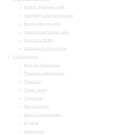
Билеты Большого зала
Абонементы Большого зала
Билеты Малого зала
Абонементы Малого зала
Как купить билет
Абонементы Музитория
О филармонии
Маэстро Темирканов
Правовая информация
Оркестры
Планы залов
Структура
Как добраться
Визит в филармонию
История
Библиотека