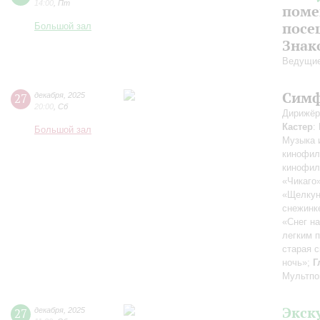
14:00
,
Пт
поме
посе
Большой зал
Знак
Ведущие
Симф
27
декабря
,
2025
20:00
,
Сб
Дирижёр
Кастер
:
Большой зал
Музыка 
кинофил
кинофил
«Чикаго
«Щелкун
снежинк
«Снег н
легким 
старая с
ночь»;
Г
Мультпо
Экск
27
декабря
,
2025