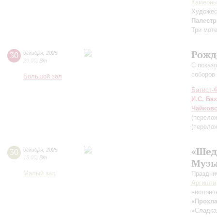
Камерны
Художес
Палестр
Три моте
Рожд
30
декабря
,
2025
20:00
,
Вт
С показ
соборов
Большой зал
Батист-
И.С. Бах
Чайков
(перелож
(перело
«Шед
30
декабря
,
2025
15:00
,
Вт
Музы
Малый зал
Праздни
Аргишти
виолонч
«Прохла
«Сладка