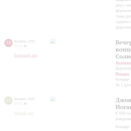
двух ск
фортепи
темы дл
скрипки 
фортепи
Вече
28
декабря
,
2025
20:00
,
Вс
конц
Соли
Большой зал
Академ
Дирижёр
Моцарт
Концерт
№ 1 для
Джов
28
декабря
,
2025
19:00
,
Вс
Иога
Малый зал
К 500-л
рождени
Концерт 