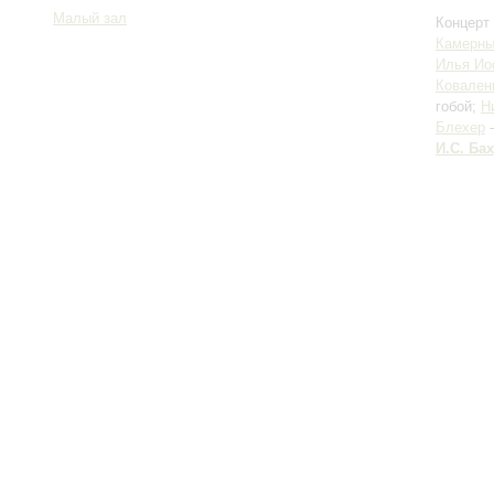
Малый зал
Концерт 
Камерны
Илья И
Ковален
гобой;
Н
Блехер
-
И.С. Бах