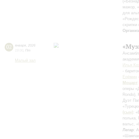
(«Безна
мажор, 
для альт
«Рождес
скрипки 
Организ
«Муз
02
января
,
2026
19:00
,
Пт
Ансамбл
академи
Малый зал
Илья Ко
- барито
Ерёмин
-
Моцарт
оперы «
Rondo)
,
Дуэт Па
«Турецк
(сын)
: «
полька, 
вальс, 
Легар
: 
«Шампан