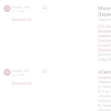
Мале
25
декабря
,
2025
20:00
,
Чт
Дири
Большой зал
Закрыти
XXV Меж
Заслуже
симфон
Симфони
Андрей 
Петербу
Дирижёр
Софья Ф
«Сне
26
декабря
,
2025
20:00
,
Пт
Ансамбл
«Терем-
Большой зал
Я. Сибел
№ 3 на 
«Зимой»
любовь»,
М. Тари
«Ирония