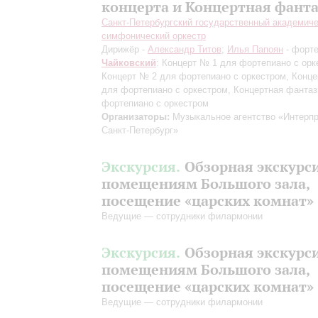
концерта и Концертная фант
Санкт-Петербургский государственный академич
симфонический оркестр
Дирижёр -
Александр Титов
;
Илья Папоян
- форт
Чайковский
: Концерт № 1 для фортепиано с орк
Концерт № 2 для фортепиано с оркестром, Конц
для фортепиано с оркестром, Концертная фантаз
фортепиано с оркестром
Организаторы:
Музыкальное агентство «Интерпр
Санкт-Петербург»
Экскурсия.
Обзорная экскурс
помещениям Большого зала,
посещение «царских комнат»
Ведущие — сотрудники филармонии
Экскурсия.
Обзорная экскурс
помещениям Большого зала,
посещение «царских комнат»
Ведущие — сотрудники филармонии