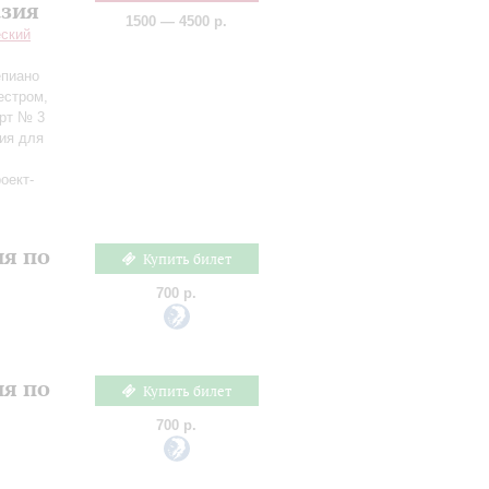
азия
1500 — 4500 р.
еский
епиано
естром,
ерт № 3
ия для
оект-
ия по
Купить билет
700 р.
ия по
Купить билет
700 р.