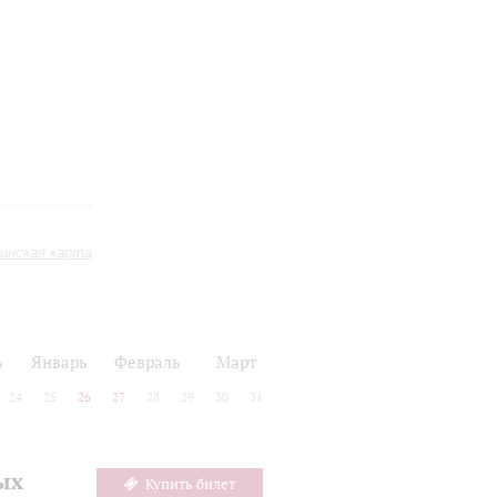
инская карта
ь
Январь
Февраль
Март
24
25
26
27
28
29
30
31
ых
Купить билет