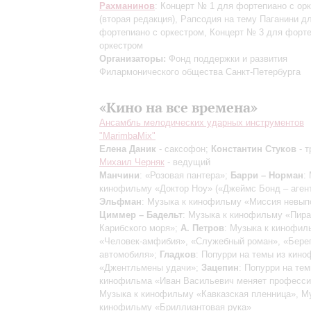
Рахманинов
: Концерт № 1 для фортепиано с ор
(вторая редакция)
, Рапсодия на тему Паганини д
фортепиано с оркестром, Концерт № 3 для форте
оркестром
Организаторы:
Фонд поддержки и развития
Филармонического общества Санкт-Петербурга
«Кино на все времена»
Ансамбль мелодических ударных инструментов
"MarimbaMix"
Елена Даник
- саксофон;
Константин Стуков
- т
Михаил Черняк
- ведущий
Манчини
: «Розовая пантера»;
Барри – Норман
:
кинофильму «Доктор Ноу» («Джеймс Бонд – агент
Эльфман
: Музыка к кинофильму «Миссия невып
Циммер – Бадельт
: Музыка к кинофильму «Пир
Карибского моря»;
А. Петров
: Музыка к кинофи
«Человек-амфибия», «Служебный роман», «Бере
автомобиля»;
Гладков
: Попурри на темы из кин
«Джентльмены удачи»;
Зацепин
: Попурри на тем
кинофильма «Иван Васильевич меняет професси
Музыка к кинофильму «Кавказская пленница», М
кинофильму «Бриллиантовая рука»