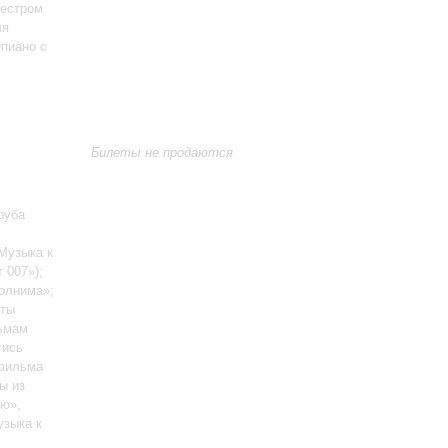
кестром
ля
пиано с
Билеты не продаются
руба
 Музыка к
 007»);
олнима»;
аты
льмам
гись
офильма
ы из
ю»,
узыка к