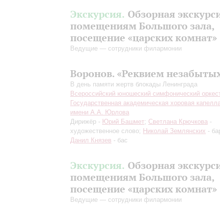
Экскурсия.
Обзорная экскурс
помещениям Большого зала,
посещение «царских комнат»
Ведущие — сотрудники филармонии
Воронов. «Реквием незабыты
В день памяти жертв блокады Ленинграда
Всероссийский юношеский симфонический оркес
Государственная академическая хоровая капелл
имени А.А. Юрлова
Дирижёр -
Юрий Башмет
;
Светлана Крючкова
-
художественное слово;
Николай Землянских
- ба
Данил Князев
- бас
Экскурсия.
Обзорная экскурс
помещениям Большого зала,
посещение «царских комнат»
Ведущие — сотрудники филармонии