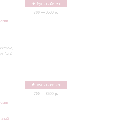
Купить билет
700 — 3500 р.
еский
кестром,
ерт № 2
Купить билет
700 — 3500 р.
еский
гений