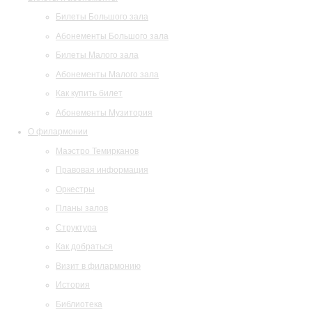
Билеты Большого зала
Абонементы Большого зала
Билеты Малого зала
Абонементы Малого зала
Как купить билет
Абонементы Музитория
О филармонии
Маэстро Темирканов
Правовая информация
Оркестры
Планы залов
Структура
Как добраться
Визит в филармонию
История
Библиотека