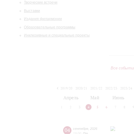
Творческие встречи
Выставки
Издания филармонии
Образовательные программы
Инклюзивные и специальные проекты
Все событи
2019/20
2020/21
2021/22
2022/23
2023/24
2024/25
2025/26
2026/27
Апрель
Май
Июнь
1
2
3
4
5
6
7
8
04
сентября
,
2026
19:00
,
Пт