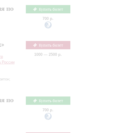
ия по
Купить билет
700 р.
х»
Купить билет
1000 — 2500 р.
тр
а России
ритон;
ия по
Купить билет
700 р.