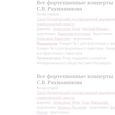
Все фортепианные концерты
С.В. Рахманинова
Вечер первый
Санкт-Петербургский государственный академич
симфонический оркестр
Дирижёр -
Александр Титов
;
Николай Мажара
-
фортепиано;
Мирослав Култышев
- фортепиано;
Александр Кашпурин
- фортепиано
Рахманинов
: Концерт № 1 для фортепиано с ор
Концерт № 4 для фортепиано с оркестром, Конц
для фортепиано с оркестром
Организаторы:
Фонд поддержки и развития
Филармонического общества Санкт-Петербурга
Все фортепианные концерты
С.В. Рахманинова
Вечер второй
Санкт-Петербургский государственный академич
симфонический оркестр
Дирижёр -
Александр Титов
;
Олег Вайнштейн
-
фортепиано;
Наталья Лисанова
- фортепиано;
Ев
Изотов
- фортепиано