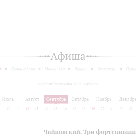
Афиша
я
Большой зал
Малый зал
Лекции
Экскурсии
Пушк
сегодня 08 августа 2026, суббота
Июль
Август
Сентябрь
Октябрь
Ноябрь
Декабр
9
10
11
12
13
14
15
16
17
18
19
20
21
22
23
Чайковский. Три фортепианн