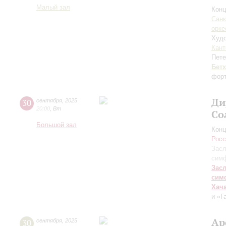
Малый зал
Конц
Санк
орке
Худо
Кант
Пете
Бет
форт
Ди
30
сентября
,
2025
20:00
,
Вт
Со
Большой зал
Конц
Росс
Засл
симф
Зас
сим
Хач
и «Г
Ар
30
сентября
,
2025