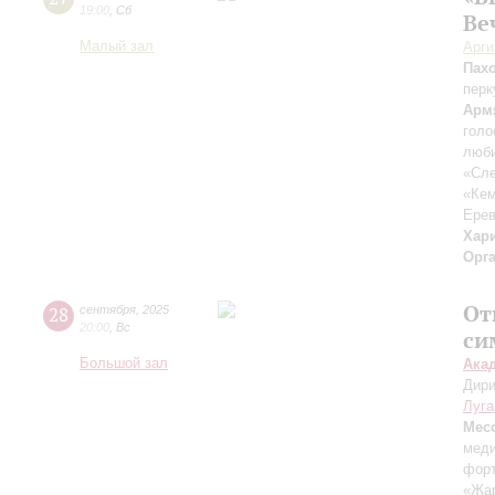
19:00
,
Сб
Ве
Малый зал
Арг
Пах
перк
Арм
голо
люби
«Сле
«Ке
Ерев
Хар
Орг
От
28
сентября
,
2025
20:00
,
Вс
си
Большой зал
Ака
Дири
Луга
Мес
меди
форт
«Жа