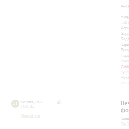
Анс
Уиль
вой
Хорн
Барр
Баде
Кари
Брау
Парк
прив
Уэбб
супе
Roya
кин
Ве
01
октября
,
2025
19:00
,
Ср
фо
Малый зал
Конц
Рю 