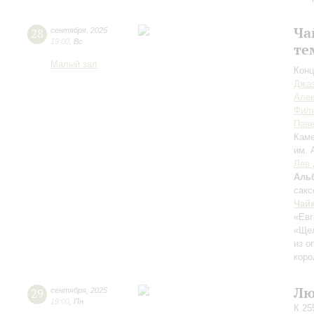
Ча
28
сентября
,
2025
19:00
,
Вс
те
Малый зал
Конц
Джаз
Але
Фил
Пав
Каме
им. 
Лев 
Аль
сак
Чай
«Евг
«Ще
из о
коро
Лю
29
сентября
,
2025
19:00
,
Пн
К 25