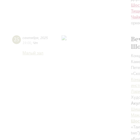
Шос
Тищ
Чай
орке
Ве
25
сентября
,
2025
19:00
,
Чт
Шо
Малый зал
Конц
Каме
Пете
«Ск
Конц
инст
Лари
Худо
Аку
Шиш
Маж
Шос
«Таи
two”
«Бол