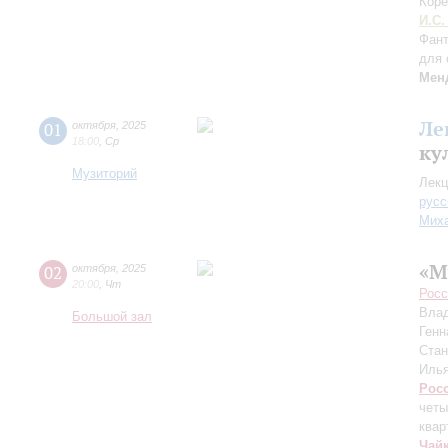
Коре
И.С.
Фант
для 
Мен
Ле
01
октября
,
2025
18:00
,
Ср
ку
Музиторий
Лекц
русс
Миха
«М
02
октября
,
2025
20:00
,
Чт
Росс
Вла
Большой зал
Генн
Ста
Иль
Рос
четы
квар
Чай