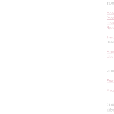
19.0
Моло
Росс
фил
Ярос
Тим
Пете
Моц
Шос
20.0
Елиз
Мусо
21.0
«Му