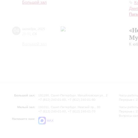
Большой зал
К
Дмит
Паг
«Н
04
октября
,
2025
20:00
,
Сб
Му
Большой зал
К юб
Большой зал:
191186, Санкт-Петербург, Михайловская ул., 2
Часы работы
+7 (812) 240-01-00, +7 (812) 240-01-80
Перерыв с 1
Малый зал:
191011, Санкт-Петербург, Невский пр., 30
Часы работы
+7 (812) 240-01-00, +7 (812) 240-01-70
Перерыв с 1
Вопросы на
Напишите нам:
MAX