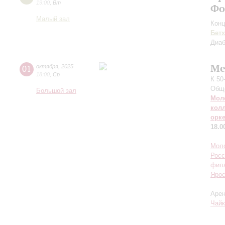
19:00
,
Вт
Фо
Малый зал
Конц
Бет
Диа
Ме
01
октября
,
2025
18:00
,
Ср
К 50
Обще
Большой зал
Мол
кол
орк
18.0
Моло
Росс
фил
Ярос
Арен
Чайк