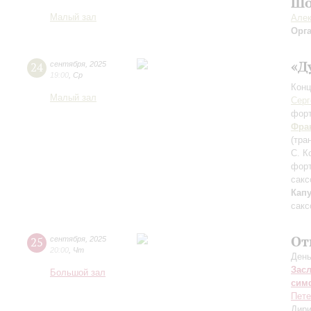
Шо
Малый зал
Алек
Орг
«Д
24
сентября
,
2025
19:00
,
Ср
Конц
Малый зал
Серг
фор
Фра
(тра
С. К
фор
сакс
Кап
сакс
От
25
сентября
,
2025
20:00
,
Чт
День
Зас
Большой зал
сим
Пете
Дири