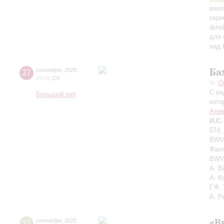
вио
скри
флей
для 
над 
Ба
27
сентября
,
2025
20:00
,
Сб
О
С ви
Большой зал
кото
Алек
И.С.
574,
BWV 
Фант
BWV 
А. В
А. К
Г.Ф.
А. Р
«В
27
сентября
,
2025