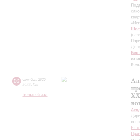
Под
сакс
квар
«Ис
Шос
(пер
Пари
Джо
Бер
из 
Колы
Ал
03
октября
,
2025
20:00
,
Пт
пр
XX
Большой зал
во
Ака
Дири
сопр
Екат
Пра
сопр