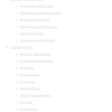
Билеты Большого зала
Абонементы Большого зала
Билеты Малого зала
Абонементы Малого зала
Как купить билет
Абонементы Музитория
О филармонии
Маэстро Темирканов
Правовая информация
Оркестры
Планы залов
Структура
Как добраться
Визит в филармонию
История
Библиотека