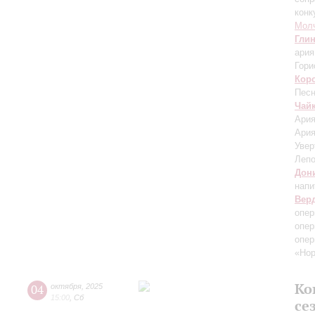
конк
Мол
Гли
ария
Гори
Кор
Песн
Чай
Ария
Ария
Увер
Лепо
Дон
напи
Вер
опер
опер
опер
«Нор
Ко
04
октября
,
2025
15:00
,
Сб
се