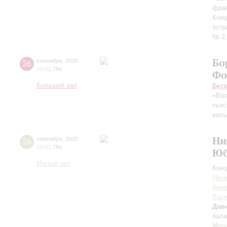
фраг
Конц
эстр
№ 2,
Бо
26
сентября
,
2025
20:00
,
Пт
Фо
Большой зал
Бет
«Вал
пьес
вал
Ни
26
сентября
,
2025
19:00
,
Пт
Юб
Малый зал
Конц
Нико
Анна
Вас
Дави
бала
Моц