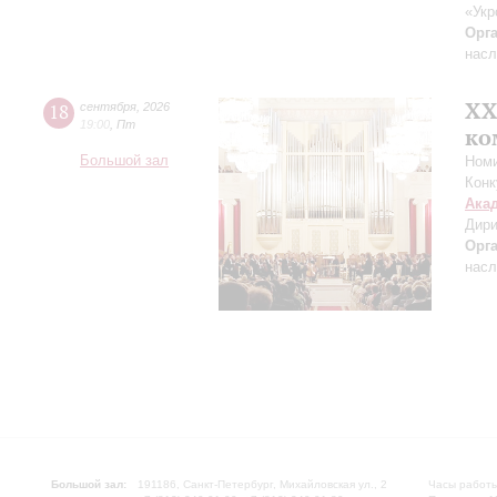
«Укр
Орг
насл
XХ
18
сентября
,
2026
19:00
,
Пт
ко
Большой зал
Номи
Конк
Ака
Дири
Орг
насл
Большой зал:
191186, Санкт-Петербург, Михайловская ул., 2
Часы работы