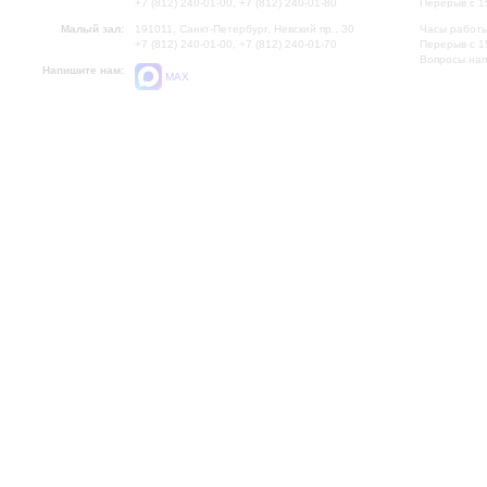
+7 (812) 240-01-00, +7 (812) 240-01-80
Перерыв с 1
Малый зал:
191011, Санкт-Петербург, Невский пр., 30
Часы работы
+7 (812) 240-01-00, +7 (812) 240-01-70
Перерыв с 1
Вопросы на
Напишите нам:
MAX