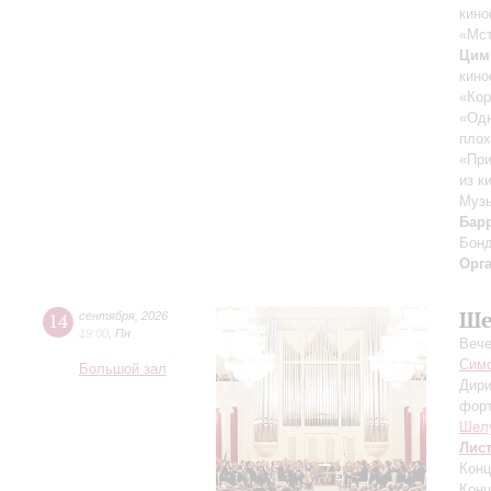
кино
«Мст
Цим
кино
«Кор
«Одн
плох
«При
из к
Музы
Бар
Бон
Орг
Ше
14
сентября
,
2026
19:00
,
Пн
Вече
Симф
Большой зал
Дири
фор
Шел
Лис
Конц
Конц