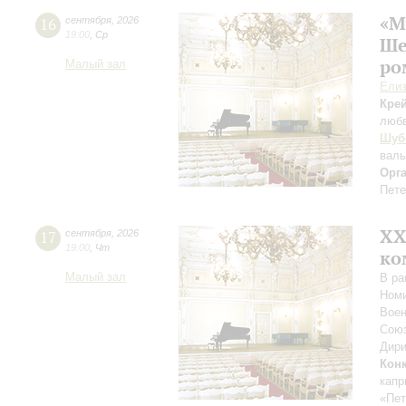
«М
16
сентября
,
2026
19:00
,
Ср
Ше
ро
Малый зал
Елиз
Кре
люб
Шуб
вал
Орг
Пете
XХ
17
сентября
,
2026
19:00
,
Чт
ко
Малый зал
В ра
Номи
Воен
Союз
Дири
Кон
капр
«Пет