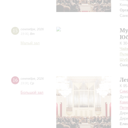
Конц
Орг
Санк
Му
15
сентября
,
2026
19:00
,
Вт
Юб
Малый зал
К 30
Чай
Пул
Шуб
Сми
Ле
16
сентября
,
2026
19:00
,
Ср
К 95
Симф
Большой зал
Духо
Каме
Пете
Дири
Дири
Еле