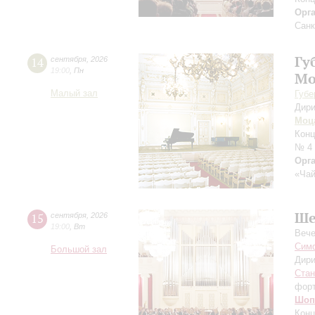
Орг
Санк
Гу
14
сентября
,
2026
19:00
,
Пн
Мо
Малый зал
Губе
Дири
Моц
Конц
№ 4
Орг
«Чай
Ше
15
сентября
,
2026
19:00
,
Вт
Вече
Симф
Большой зал
Дири
Ста
фор
Шоп
Конц