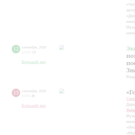
«Чел
авто
«Дж
кино
Музы
кино
Эк
12
сентября
,
2026
12:00
,
Сб
по
по
Большой зал
Зн
Вед
«Г
13
сентября
,
2026
19:00
,
Вс
Симф
Дири
Большой зал
Уил
Музы
кино
«Ино
«Ми