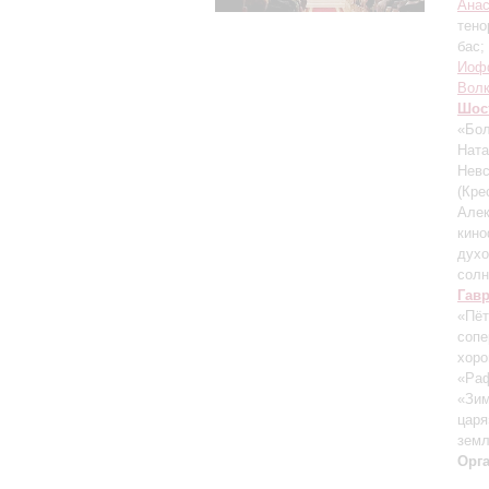
Ана
тено
бас;
Иоф
Вол
Шос
«Бол
Ната
Невс
(Кре
Алек
кин
духо
солн
Гав
«Пёт
сопе
хор
«Ра
«Зим
царя
зем
Орг