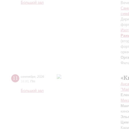
Большой зал
Вече
Санк
симф
Дири
фор
Изот
Рах
(вто
форт
орке
Орг
Фила
«К
11
сентября
,
2026
16:00
,
Пт
Анса
"Mar
Большой зал
Еле
Миха
Ман
кино
Эль
Цим
Кари