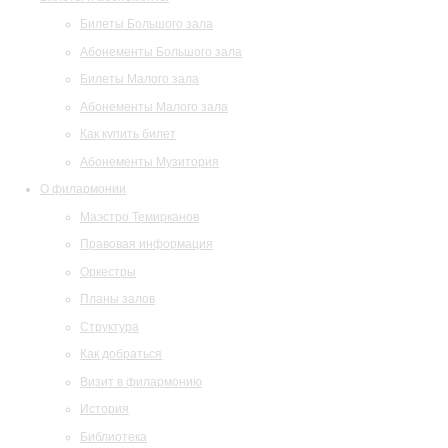
Билеты Большого зала
Абонементы Большого зала
Билеты Малого зала
Абонементы Малого зала
Как купить билет
Абонементы Музитория
О филармонии
Маэстро Темирканов
Правовая информация
Оркестры
Планы залов
Структура
Как добраться
Визит в филармонию
История
Библиотека