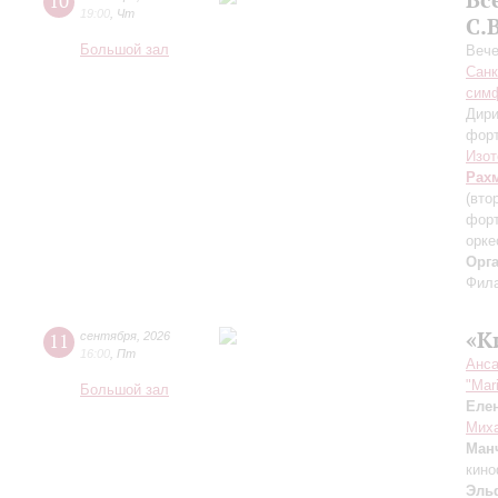
10
19:00
,
Чт
С.
Большой зал
Вече
Санк
симф
Дири
фор
Изот
Рах
(вто
форт
орке
Орг
Фила
«К
11
сентября
,
2026
16:00
,
Пт
Анса
"Mar
Большой зал
Еле
Миха
Ман
кино
Эль