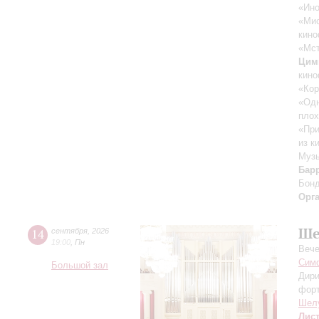
«Ино
«Ми
кино
«Мст
Цим
кино
«Кор
«Одн
плох
«При
из к
Музы
Бар
Бон
Орг
Ше
14
сентября
,
2026
19:00
,
Пн
Вече
Симф
Большой зал
Дири
фор
Шел
Лис