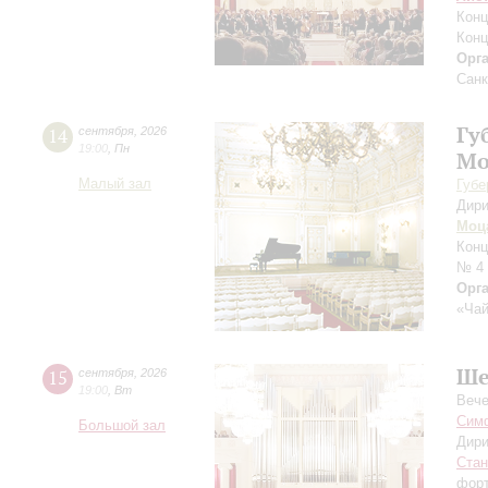
Конц
Конц
Орг
Санк
Гу
14
сентября
,
2026
19:00
,
Пн
Мо
Малый зал
Губе
Дири
Моц
Конц
№ 4
Орг
«Чай
Ше
15
сентября
,
2026
19:00
,
Вт
Вече
Симф
Большой зал
Дири
Ста
фор