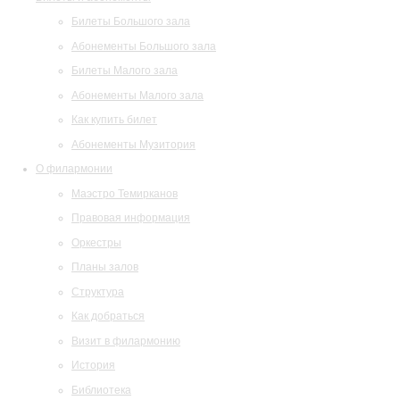
Билеты Большого зала
Абонементы Большого зала
Билеты Малого зала
Абонементы Малого зала
Как купить билет
Абонементы Музитория
О филармонии
Маэстро Темирканов
Правовая информация
Оркестры
Планы залов
Структура
Как добраться
Визит в филармонию
История
Библиотека