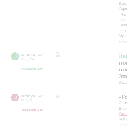
Цим
Кари
«Чел
авто
«Дж
кино
Музы
кино
Эк
12
сентября
,
2026
12:00
,
Сб
по
по
Большой зал
Зн
Вед
«Г
13
сентября
,
2026
19:00
,
Вс
Симф
Дири
Большой зал
Уил
Музы
кино