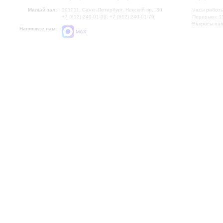
Малый зал:
191011, Санкт-Петербург, Невский пр., 30
Часы работы
+7 (812) 240-01-00, +7 (812) 240-01-70
Перерыв с 1
Вопросы на
Напишите нам:
MAX