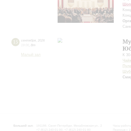
Шоп
Конц
Конц
Орг
Санк
Му
15
сентября
,
2026
19:00
,
Вт
Юб
Малый зал
К 30
Чай
Пул
Шуб
Сми
Большой зал:
191186, Санкт-Петербург, Михайловская ул., 2
Часы работы
+7 (812) 240-01-00, +7 (812) 240-01-80
Перерыв с 1