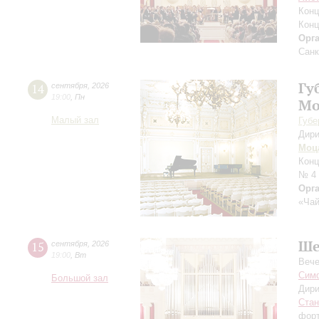
Конц
Конц
Орг
Санк
Гу
14
сентября
,
2026
19:00
,
Пн
Мо
Малый зал
Губе
Дири
Моц
Конц
№ 4
Орг
«Чай
Ше
15
сентября
,
2026
19:00
,
Вт
Вече
Симф
Большой зал
Дири
Ста
фор