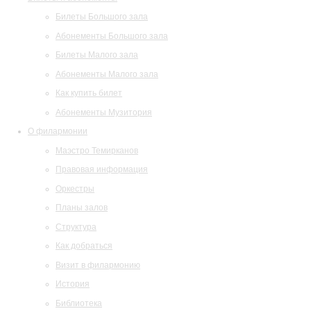
Билеты Большого зала
Абонементы Большого зала
Билеты Малого зала
Абонементы Малого зала
Как купить билет
Абонементы Музитория
О филармонии
Маэстро Темирканов
Правовая информация
Оркестры
Планы залов
Структура
Как добраться
Визит в филармонию
История
Библиотека