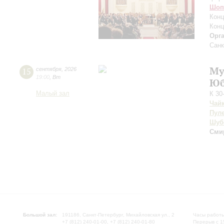
Шоп
Конц
Конц
Орг
Санк
Му
15
сентября
,
2026
19:00
,
Вт
Юб
Малый зал
К 30
Чай
Пул
Шуб
Сми
Большой зал:
191186, Санкт-Петербург, Михайловская ул., 2
Часы работы
+7 (812) 240-01-00, +7 (812) 240-01-80
Перерыв с 1