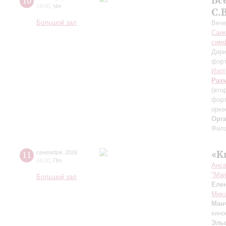
10
19:00
,
Чт
С.
Большой зал
Вече
Санк
симф
Дири
фор
Изот
Рах
(вто
форт
орке
Орг
Фила
«К
11
сентября
,
2026
16:00
,
Пт
Анса
"Mar
Большой зал
Еле
Миха
Ман
кино
Эль