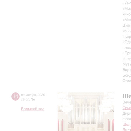
«Ино
«Ми
кино
«Мст
Цим
кино
«Кор
«Одн
плох
«При
из к
Музы
Бар
Бон
Орг
Ше
14
сентября
,
2026
19:00
,
Пн
Вече
Симф
Большой зал
Дири
фор
Шел
Лис