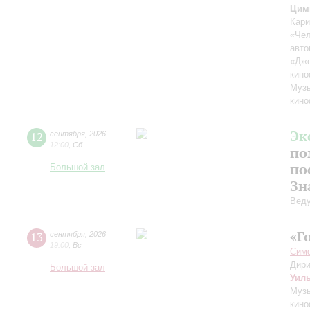
Цим
Кари
«Чел
авто
«Дж
кино
Музы
кино
Эк
12
сентября
,
2026
12:00
,
Сб
по
по
Большой зал
Зн
Вед
«Г
13
сентября
,
2026
19:00
,
Вс
Симф
Дири
Большой зал
Уил
Музы
кино