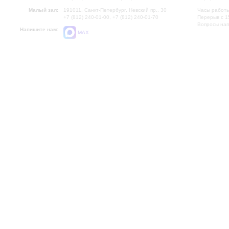
Малый зал:
191011, Санкт-Петербург, Невский пр., 30
Часы работы
+7 (812) 240-01-00, +7 (812) 240-01-70
Перерыв с 1
Вопросы на
Напишите нам:
MAX