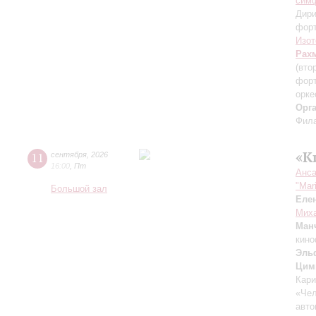
симф
Дири
фор
Изот
Рах
(вто
форт
орке
Орг
Фила
«К
11
сентября
,
2026
16:00
,
Пт
Анса
"Mar
Большой зал
Еле
Миха
Ман
кино
Эль
Цим
Кари
«Чел
авто