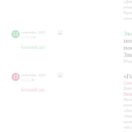
«Дж
кино
Музы
кино
Эк
12
сентября
,
2026
12:00
,
Сб
по
по
Большой зал
Зн
Вед
«Г
13
сентября
,
2026
19:00
,
Вс
Симф
Дири
Большой зал
Уил
Музы
кино
«Ино
«Ми
кино
«Мст