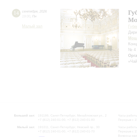
Гу
14
сентября
,
2026
19:00
,
Пн
Мо
Малый зал
Губе
Дири
Моц
Конц
№ 4
Орг
«Чай
Большой зал:
191186, Санкт-Петербург, Михайловская ул., 2
Часы работы
+7 (812) 240-01-00, +7 (812) 240-01-80
Перерыв с 1
Малый зал:
191011, Санкт-Петербург, Невский пр., 30
Часы работы
+7 (812) 240-01-00, +7 (812) 240-01-70
Перерыв с 1
Вопросы на