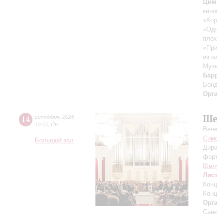
Цим
кино
«Кор
«Одн
плох
«При
из к
Музы
Бар
Бон
Орг
Ше
14
сентября
,
2026
19:00
,
Пн
Вече
Симф
Большой зал
Дири
фор
Шел
Лис
Конц
Конц
Орг
Санк