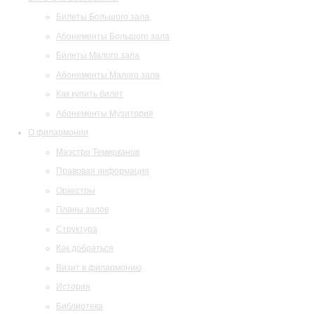
Билеты Большого зала
Абонементы Большого зала
Билеты Малого зала
Абонементы Малого зала
Как купить билет
Абонементы Музитория
О филармонии
Маэстро Темирканов
Правовая информация
Оркестры
Планы залов
Структура
Как добраться
Визит в филармонию
История
Библиотека