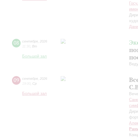
Госу
имен
Дири
худо
Дани
Эк
08
сентября
,
2026
11:30
,
Вт
по
по
Большой зал
Вед
Вс
09
сентября
,
2026
19:00
,
Ср
С.
Большой зал
Вече
Санк
симф
Дири
фор
Алек
Рах
Конц