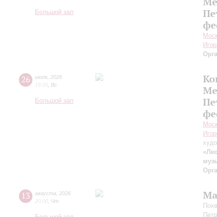
Ме
Пе
Большой зал
фе
Моск
Игор
Орг
Ко
26
июля
,
2026
19:00
,
Вс
Ме
Пе
Большой зал
фе
Моск
Игор
худо
«Лео
муз
Орг
Ма
13
августа
,
2026
20:00
,
Чт
Похв
Петр