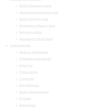
Билеты Большого зала
Абонементы Большого зала
Билеты Малого зала
Абонементы Малого зала
Как купить билет
Абонементы Музитория
О филармонии
Маэстро Темирканов
Правовая информация
Оркестры
Планы залов
Структура
Как добраться
Визит в филармонию
История
Библиотека