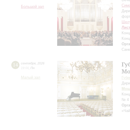
Симф
Большой зал
Дири
фор
Шел
Лис
Конц
Конц
Орг
Санк
Гу
14
сентября
,
2026
19:00
,
Пн
Мо
Малый зал
Губе
Дири
Моц
Конц
№ 4
Орг
«Чай