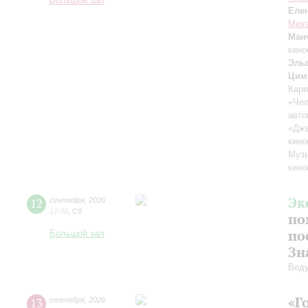
Большой зал
Еле
Миха
Ман
кино
Эль
Цим
Кари
«Чел
авто
«Дж
кино
Музы
кино
Эк
12
сентября
,
2026
12:00
,
Сб
по
по
Большой зал
Зн
Вед
«Г
13
сентября
,
2026