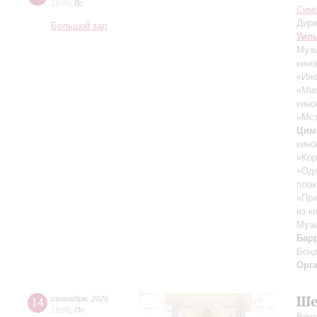
19:00
,
Вс
Симф
Дири
Большой зал
Уил
Музы
кино
«Ино
«Ми
кино
«Мст
Цим
кино
«Кор
«Одн
плох
«При
из к
Музы
Бар
Бон
Орг
Ше
14
сентября
,
2026
19:00
,
Пн
Вече