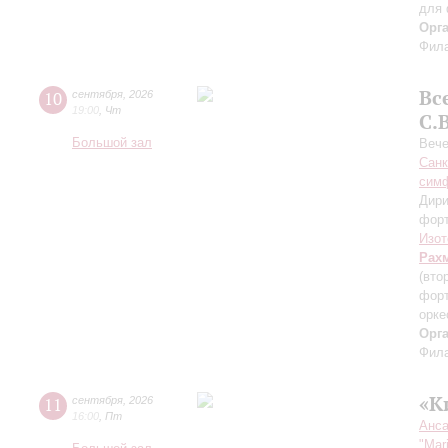
для 
Орг
Фила
Вс
10
сентября
,
2026
19:00
,
Чт
С.
Большой зал
Вече
Санк
симф
Дири
фор
Изот
Рах
(вто
форт
орке
Орг
Фила
«К
11
сентября
,
2026
16:00
,
Пт
Анса
"Mar