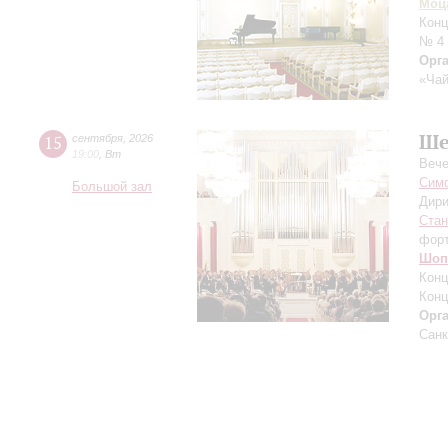
Моц
Конц
№ 4
Орг
«Чай
Ше
15
сентября
,
2026
19:00
,
Вт
Вече
Симф
Большой зал
Дири
Ста
фор
Шоп
Конц
Конц
Орг
Санк