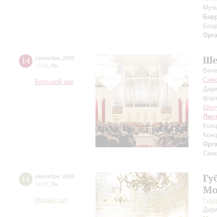
Музы
Бар
Бон
Орг
Ше
14
сентября
,
2026
19:00
,
Пн
Вече
Симф
Большой зал
Дири
фор
Шел
Лис
Конц
Конц
Орг
Санк
Гу
14
сентября
,
2026
19:00
,
Пн
Мо
Малый зал
Губе
Дири