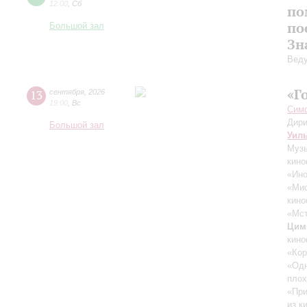
12:00
,
Сб
по
по
Большой зал
Зн
Вед
«Г
13
сентября
,
2026
19:00
,
Вс
Симф
Дири
Большой зал
Уил
Музы
кино
«Ино
«Ми
кино
«Мст
Цим
кино
«Кор
«Одн
плох
«При
из к