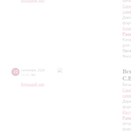
Большой зал
Вече
Санк
симф
Дири
фор
Алек
Рах
Конц
для 
Орг
Фила
Вс
10
сентября
,
2026
19:00
,
Чт
С.
Большой зал
Вече
Санк
симф
Дири
фор
Изот
Рах
(вто
форт