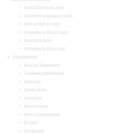
Билеты Большого зала
Абонементы Большого зала
Билеты Малого зала
Абонементы Малого зала
Как купить билет
Абонементы Музитория
О филармонии
Маэстро Темирканов
Правовая информация
Оркестры
Планы залов
Структура
Как добраться
Визит в филармонию
История
Библиотека