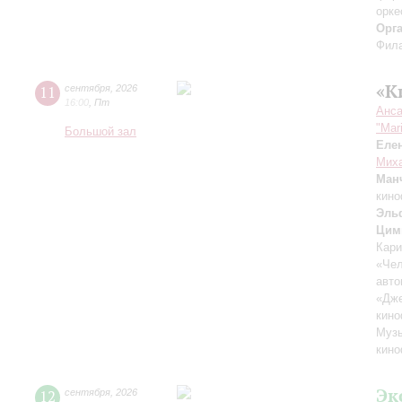
орке
Орг
Фила
«К
11
сентября
,
2026
16:00
,
Пт
Анса
"Mar
Большой зал
Еле
Миха
Ман
кино
Эль
Цим
Кари
«Чел
авто
«Дж
кино
Музы
кино
Эк
12
сентября
,
2026