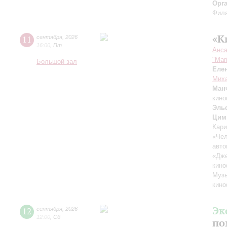
Орг
Фила
«К
11
сентября
,
2026
16:00
,
Пт
Анса
"Mar
Большой зал
Еле
Миха
Ман
кино
Эль
Цим
Кари
«Чел
авто
«Дж
кино
Музы
кино
Эк
12
сентября
,
2026
12:00
,
Сб
по