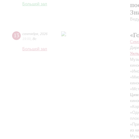
по
Большой зал
Зн
Вед
«Г
13
сентября
,
2026
19:00
,
Вс
Симф
Дири
Большой зал
Уил
Музы
кино
«Ино
«Ми
кино
«Мст
Цим
кино
«Кор
«Одн
плох
«При
из к
Музы