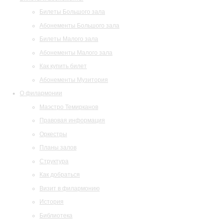
Билеты Большого зала
Абонементы Большого зала
Билеты Малого зала
Абонементы Малого зала
Как купить билет
Абонементы Музитория
О филармонии
Маэстро Темирканов
Правовая информация
Оркестры
Планы залов
Структура
Как добраться
Визит в филармонию
История
Библиотека