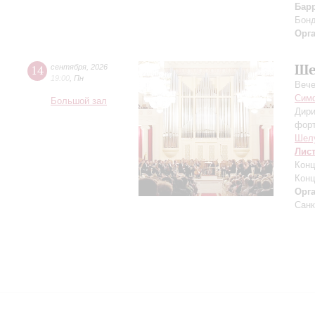
Бар
Бон
Орг
Ше
14
сентября
,
2026
19:00
,
Пн
Вече
Симф
Большой зал
Дири
фор
Шел
Лис
Конц
Конц
Орг
Санк