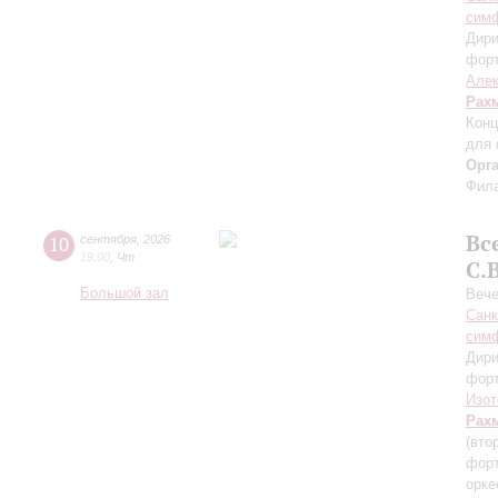
симф
Дири
фор
Алек
Рах
Конц
для 
Орг
Фила
Вс
10
сентября
,
2026
19:00
,
Чт
С.
Большой зал
Вече
Санк
симф
Дири
фор
Изот
Рах
(вто
форт
орке