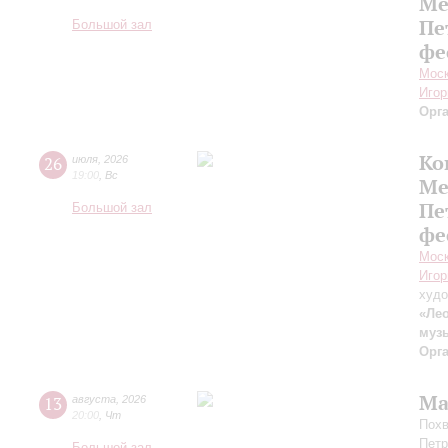
Ме
Пе
Большой зал
фе
Моск
Игор
Орг
Ко
26
июля
,
2026
19:00
,
Вс
Ме
Пе
Большой зал
фе
Моск
Игор
худо
«Лео
муз
Орг
Ма
13
августа
,
2026
20:00
,
Чт
Похв
Петр