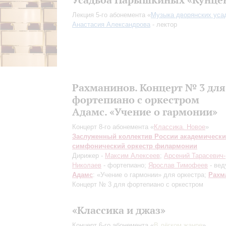
Лекция 5-го абонемента «
Музыка дворянских уса
Анастасия Александрова
- лектор
Рахманинов. Концерт № 3 для
фортепиано с оркестром
Адамс. «Учение о гармонии»
Концерт 8-го абонемента «
Классика. Новое
»
Заслуженный коллектив России академическ
симфонический оркестр филармонии
Дирижер -
Максим Алексеев
;
Арсений Тарасевич-
Николаев
- фортепиано;
Ярослав Тимофеев
- ве
Адамс
: «Учение о гармонии» для оркестра;
Рахм
Концерт № 3 для фортепиано с оркестром
«Классика и джаз»
Концерт 6-го абонемента «
В лёгком жанре
»