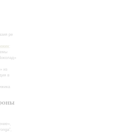
азия ре
ижик
:
темы
Шоколад»
» из
дия в
ижика
офоны
ение»,
ronga”,