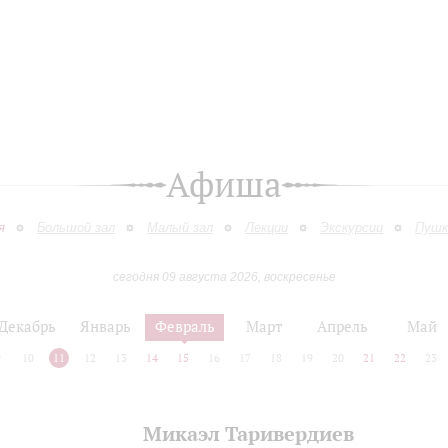
Афиша
я
Большой зал
Малый зал
Лекции
Экскурсии
Пушк
сегодня 09 августа 2026, воскресенье
Декабрь
Январь
Февраль
Март
Апрель
Май
9
10
11
12
13
14
15
16
17
18
19
20
21
22
23
Микаэл Таривердиев