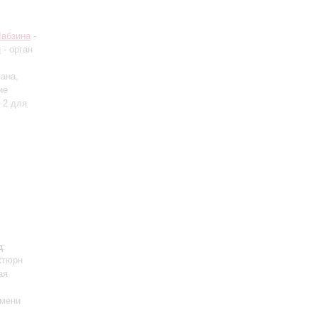
Лабзина
-
й
- орган
гана,
ие
 2 для
д
:
ктюрн
ая
имени