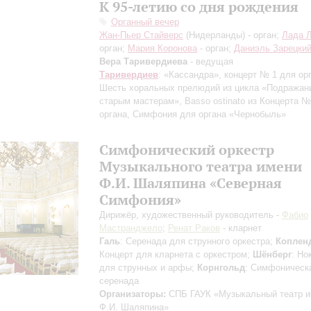
К 95-летию со дня рождения
Органный вечер
Жан-Пьер Стайверс
(Нидерланды) - орган;
Лада 
орган;
Мария Коронова
- орган;
Даниэль Зарецки
Вера Таривердиева
- ведущая
Таривердиев
: «Кассандра», концерт № 1 для ор
Шесть хоральных прелюдий из цикла «Подражан
старым мастерам», Basso ostinato из Концерта №
органа, Симфония для органа «Чернобыль»
Симфонический оркестр
Музыкального театра имени
Ф.И. Шаляпина «Северная
Симфония»
Дирижёр, художественный руководитель -
Фабио
Мастранджело
;
Ренат Раков
- кларнет
Галь
: Серенада для струнного оркестра;
Коплен
Концерт для кларнета с оркестром;
Шёнберг
: Но
для струнных и арфы;
Корнгольд
: Симфоническ
серенада
Организаторы:
СПБ ГАУК «Музыкальный театр 
Ф.И. Шаляпина»