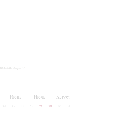
инская карта
Июнь
Июль
Август
24
25
26
27
28
29
30
31