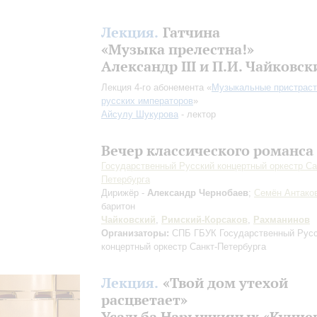
Лекция.
Гатчина
«Музыка прелестна!»
Александр III и П.И. Чайковск
Лекция 4-го абонемента «
Музыкальные пристраст
русских императоров
»
Айсулу Шукурова
- лектор
Вечер классического романса
Государственный Русский концертный оркестр Са
Петербурга
Дирижёр -
Александр Чернобаев
;
Семён Антако
баритон
Чайковский
,
Римский-Корсаков
,
Рахманинов
Организаторы:
СПБ ГБУК Государственный Рус
концертный оркестр Санкт-Петербурга
Лекция.
«Твой дом утехой
расцветает»
Усадьба Нарышкиных «Кунце