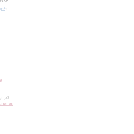
деб
»
ий
дущий
анинов
: