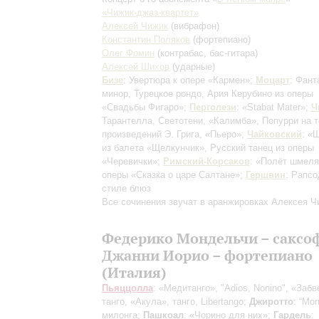
«Чижик-джаз-квартет»
Алексей Чижик
(вибрафон)
Константин Поляков
(фортепиано)
Олег Фомин
(контрабас, бас-гитара)
Алексей Шихов
(ударные)
Бизе
: Увертюра к опере «Кармен»;
Моцарт
: Фант
минор, Турецкое рондо, Ария Керубино из оперы
«Свадьбы Фигаро»;
Перголези
: «Stabat Mater»;
Ч
Тарантелла, Светотени, «Калимба», Попурри на 
произведений Э. Грига, «Пьеро»;
Чайковский
: «
из балета «Щелкунчик», Русский танец из оперы
«Черевички»;
Римский-Корсаков
: «Полёт шмеля
оперы «Сказка о царе Салтане»;
Гершвин
: Рапсо
стиле блюз
Все сочинения звучат в аранжировках Алексея Ч
Федерико Мондельчи – сакс
Джанни Иорио – фортепиано
(Италия)
Пьяццолла
: «Медитанго», "Adios, Nonino", «Забв
танго, «Акула», танго, Libertango;
Джиротто
: “Mor
милонга;
Пашкоал
: «Чорино для них»;
Гардель
: