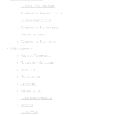
Билеты Большого зала
Абонементы Большого зала
Билеты Малого зала
Абонементы Малого зала
Как купить билет
Абонементы Музитория
О филармонии
Маэстро Темирканов
Правовая информация
Оркестры
Планы залов
Структура
Как добраться
Визит в филармонию
История
Библиотека