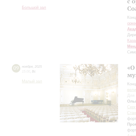
с 
Со
Большой зал
Конц
орке
Ака
Дири
Каза
Мен
Сим
«О
09
ноября
,
2025
15:00
,
Вс
му
Малый зал
Конц
вели
Для 
Оль
Серг
Стан
фор
Про
фор
Алек