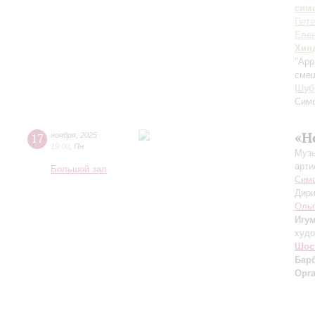
сим
Пете
Елен
Хин
"App
смеш
Шуб
Сим
«Н
17
ноября
,
2025
19:00
,
Пн
Музы
арти
Большой зал
Симф
Дири
Ольг
Игу
худо
Шос
Бар
Орг