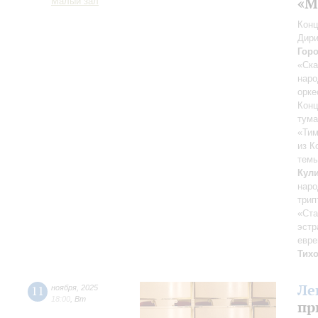
«М
Малый зал
Конц
Дири
Гор
«Ска
наро
орке
Конц
тума
«Тим
из К
темы
Кул
наро
трип
«Ста
эстр
евре
Тих
Ле
11
ноября
,
2025
18:00
,
Вт
пр