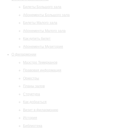
Билеты Большого зала
Абонементы Большого зала
Билеты Малого зала
Абонементы Малого зала
Как купить билет
Абонементы Музитория
О филармонии
Маэстро Темирканов
Правовая информация
Оркестры
Планы залов
Структура
Как добраться
Визит в филармонию
История
Библиотека