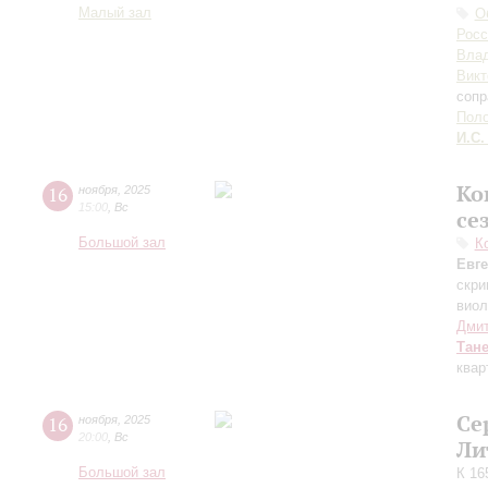
Малый зал
О
Росс
Вла
Викт
сопр
Пол
И.С.
Ко
16
ноября
,
2025
15:00
,
Вс
се
Большой зал
К
Евг
скри
виол
Дмит
Тан
квар
Се
16
ноября
,
2025
20:00
,
Вс
Ли
Большой зал
К 16