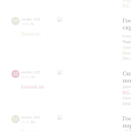
И.С.
Го
09
ноября
,
2025
19:00
,
Вс
ск
Малый зал
Конц
Над
Чай
Вив
Инс
Си
10
ноября
,
2025
20:00
,
Пн
mu
Большой зал
Дири
И.С.
(орк
(ред
Го
11
ноября
,
2025
19:00
,
Вт
на