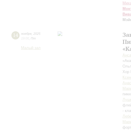
Миха
Мон
Вив
Мэй
За
14
ноября
,
2025
19:00
,
Пт
Пи
«К
Малый зал
Анса
«Ака
Оль
Хор 
Ксен
Анас
Мар
пикк
Луш
флей
- кл
Леб
Мар
фор