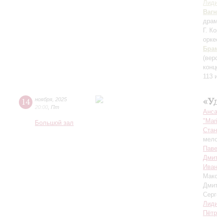
Лиди
Ваг
драм
Г. К
орк
Бра
(вер
конц
113 
«У
14
ноября
,
2025
20:00
,
Пт
Анса
"Mar
Большой зал
Стан
мело
Пав
Дмит
Иван
Мак
Дми
Серг
Лиди
Пётр