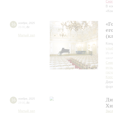
Серг
В ко
«Кон
«Г
16
ноября
,
2025
15:00
,
Вс
ег
(к
Малый зал
Конц
улы
Из и
школ
Симф
музы
госу
Корс
Дири
фор
Ди
16
ноября
,
2025
19:00
,
Вс
Хи
Малый зал
Зас