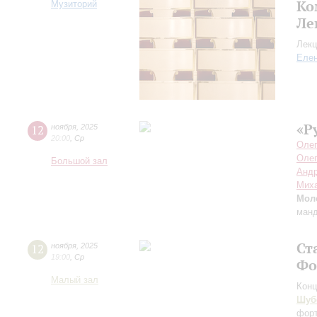
Ко
Музиторий
Ле
Лекц
Еле
«Р
12
ноября
,
2025
20:00
,
Ср
Олег
Оле
Большой зал
Андр
Мих
Мол
манд
Ст
12
ноября
,
2025
19:00
,
Ср
Фо
Малый зал
Конц
Шуб
форт