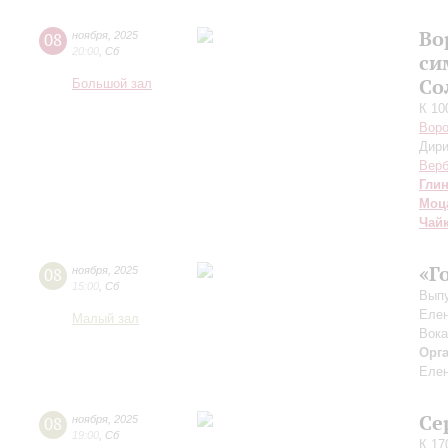
Во
08
ноября
,
2025
20:00
,
Сб
си
Со
Большой зал
К 10
Воро
Дири
Верб
Гли
Моц
Чай
«Г
08
ноября
,
2025
15:00
,
Сб
Выпу
Елен
Малый зал
Вока
Орг
Елен
Се
08
ноября
,
2025
19:00
,
Сб
К 17