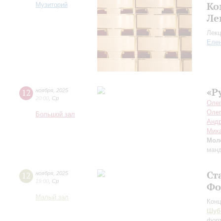
Ко
Музиторий
Ле
Лекц
Еле
«Р
12
ноября
,
2025
20:00
,
Ср
Олег
Оле
Большой зал
Андр
Мих
Мол
манд
Ст
12
ноября
,
2025
19:00
,
Ср
Фо
Малый зал
Конц
Шуб
форт