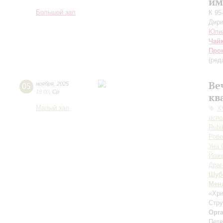
им
Большой зал
К 95
Дири
Юли
Чай
Про
(ред
Ве
05
ноября
,
2025
19:00
,
Ср
кв
Малый зал
X
испо
Rubi
Робе
Уна 
Йож
Драг
Шуб
Мен
«Хри
Стру
Орг
Пете