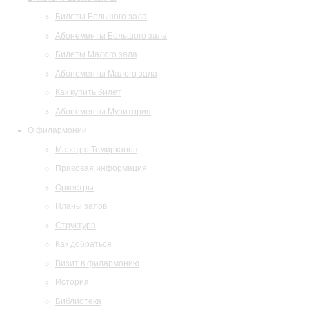
Билеты Большого зала
Абонементы Большого зала
Билеты Малого зала
Абонементы Малого зала
Как купить билет
Абонементы Музитория
О филармонии
Маэстро Темирканов
Правовая информация
Оркестры
Планы залов
Структура
Как добраться
Визит в филармонию
История
Библиотека