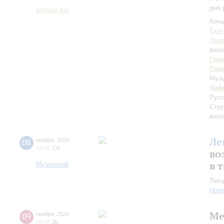
дня 
Малый зал
Конц
Екат
Дми
вио
Глаз
Тан
Музы
Чай
Русс
Стру
виол
Ле
08
ноября
,
2025
12:00
,
Сб
во
в 
Музиторий
Лекц
Над
Ме
09
ноября
,
2025
20:00
,
Вс