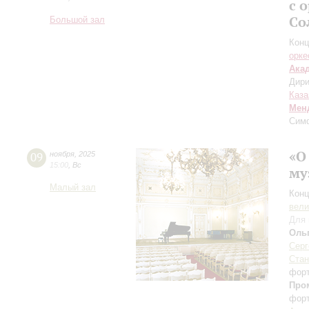
с 
Со
Большой зал
Конц
орке
Ака
Дири
Каза
Мен
Сим
«О
09
ноября
,
2025
15:00
,
Вс
му
Малый зал
Конц
вели
Для 
Оль
Серг
Стан
фор
Про
фор