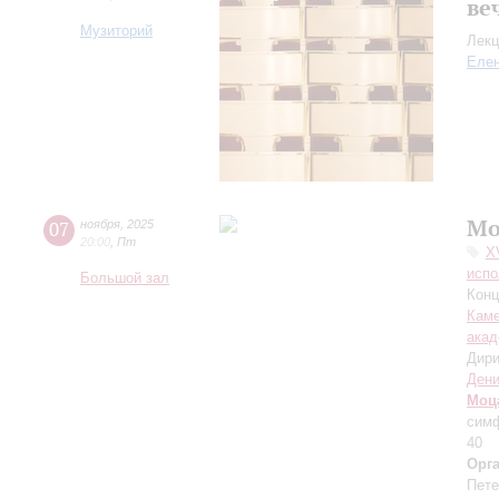
ве
Музиторий
Лекц
Еле
Мо
07
ноября
,
2025
20:00
,
Пт
X
испо
Большой зал
Конц
Каме
акад
Дири
Дени
Моц
симф
40
Орг
Пете