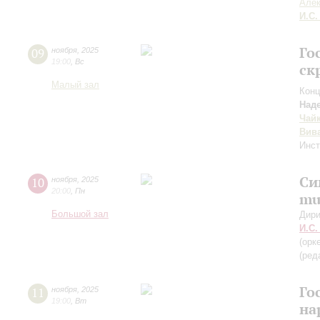
Алек
И.С.
Го
09
ноября
,
2025
19:00
,
Вс
ск
Малый зал
Конц
Над
Чай
Вив
Инс
Си
10
ноября
,
2025
20:00
,
Пн
mu
Большой зал
Дири
И.С.
(орк
(ред
Го
11
ноября
,
2025
19:00
,
Вт
на