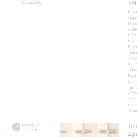
«М
Малый зал
Конц
Дири
Гор
«Ска
наро
орке
Конц
тума
«Тим
из К
темы
Кул
наро
трип
«Ста
эстр
евре
Тих
Ле
11
ноября
,
2025
18:00
,
Вт
пр