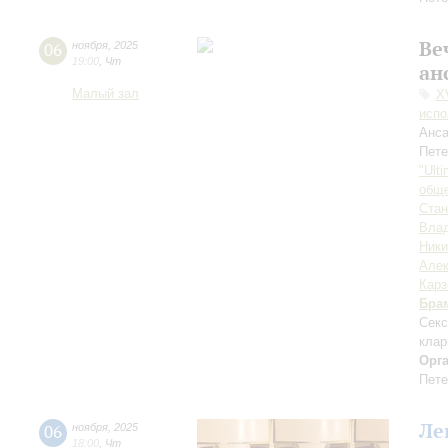
Ве
06
ноября
,
2025
19:00
,
Чт
ан
Малый зал
X
испо
Анса
Пете
"Ult
обще
Ста
Вла
Ники
Але
Карз
Бра
Секс
клар
Орг
Пете
Ле
06
ноября
,
2025
18:00
,
Чт