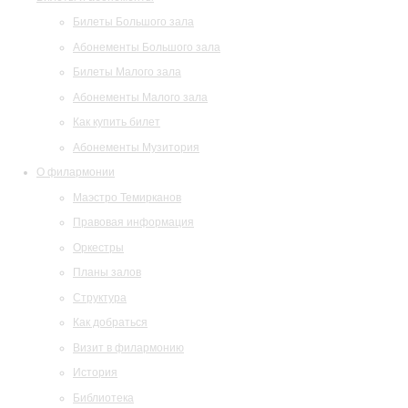
Билеты Большого зала
Абонементы Большого зала
Билеты Малого зала
Абонементы Малого зала
Как купить билет
Абонементы Музитория
О филармонии
Маэстро Темирканов
Правовая информация
Оркестры
Планы залов
Структура
Как добраться
Визит в филармонию
История
Библиотека