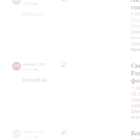
08
19:00
,
Ср
сп
Малый зал
К 16
Каме
Лени
Дири
испо
Чай
Орг
Св
09
октября
,
2025
20:00
,
Чт
Ра
фо
Большой зал
Ц
Г.В.
Санк
симф
Дири
фор
Ко
09
октября
,
2025
19:00
,
Чт