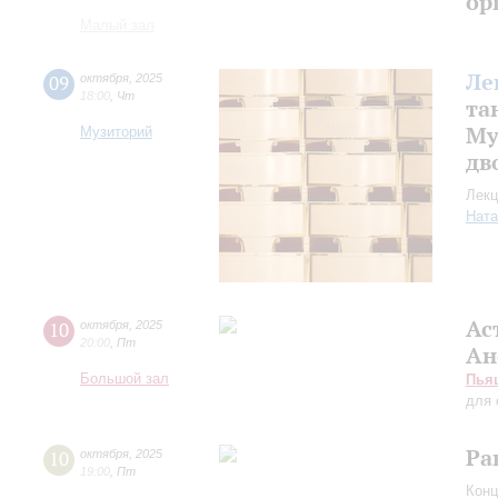
ор
Малый зал
Ле
09
октября
,
2025
18:00
,
Чт
та
Му
Музиторий
дв
Лекц
Ната
Ас
10
октября
,
2025
20:00
,
Пт
Ан
Большой зал
Пья
для 
Ра
10
октября
,
2025
19:00
,
Пт
Конц