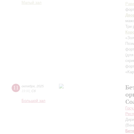
Малый зал
Рав
фор
Дво
маж
Три 
Кор
«Зол
Поэм
форт
(для
скри
фор
«Ка
Бе
11
октября
,
2025
19:00
,
Сб
ор
Со
Большой зал
Госу
Респ
Дири
(Вен
Бет