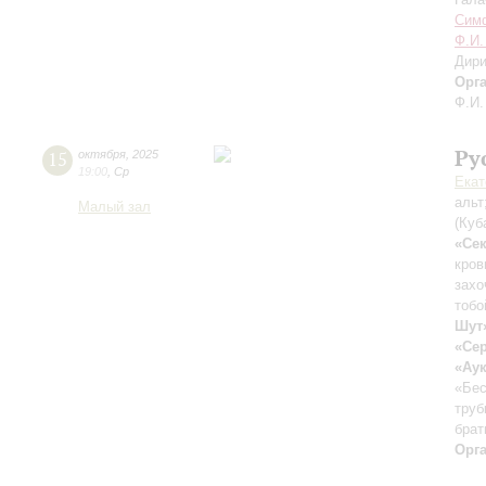
Симф
Ф.И.
Дири
Орг
Ф.И.
Ру
15
октября
,
2025
19:00
,
Ср
Екат
альт
Малый зал
(Куб
«Сек
кров
захо
тобо
Шут
«Се
«Ау
«Бес
труб
брат
Орг