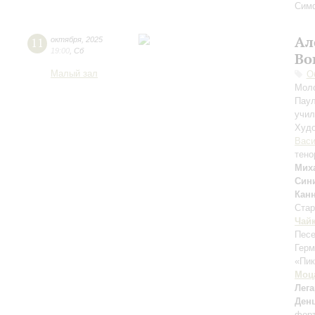
Симф
Ал
11
октября
,
2025
19:00
,
Сб
Во
Малый зал
О
Моло
Паул
учил
Худо
Вас
тено
Мих
Син
Кан
Стар
Чай
Песе
Герм
«Пик
Моц
Лега
Ден
форт