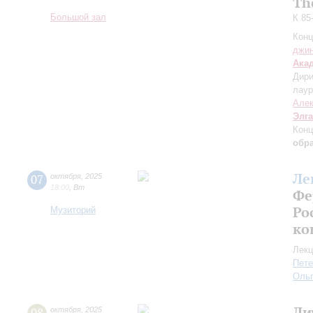
Th
Большой зал
К 85
Конц
джи
Ака
Дири
лаур
Але
Элг
Конц
обра
Ле
07
октября
,
2025
18:00
,
Вт
Фе
Ро
Музиторий
ко
Лекц
Пете
Ольг
Ли
октября
,
2025