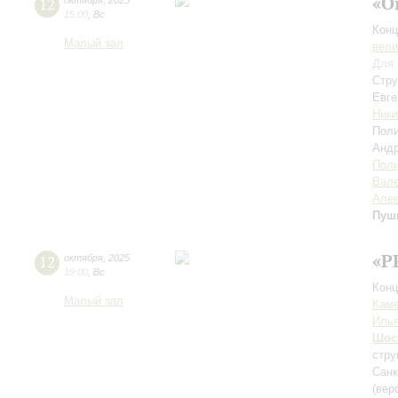
«О
12
октября
,
2025
15:00
,
Вс
Конц
Малый зал
вели
Для 
Cтру
Евг
Ники
Пол
Анд
Поли
Вале
Алек
Пуш
«P
12
октября
,
2025
19:00
,
Вс
Конц
Малый зал
Каме
Иль
Шос
стру
Санк
(вер