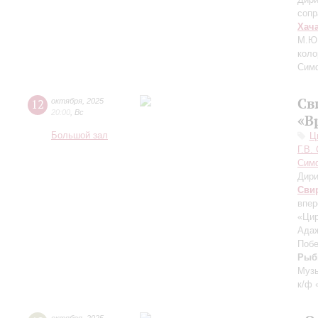
сопр
Хач
М.Ю
коло
Сим
Св
12
октября
,
2025
20:00
,
Вс
«В
Большой зал
Ц
Г.В.
Симф
Дири
Сви
впер
«Цир
Адаж
Побе
Рыб
Музы
к/ф 