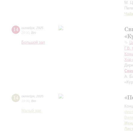
М. Ц
Пете
Чай
Св
14
октября
,
2025
20:00
,
Вт
«К
Большой зал
Ц
Г.В.
Конц
Хор 
Дири
Сви
А. Б
«Кур
«П
14
октября
,
2025
19:00
,
Вт
Конц
Малый зал
форт
Вал
Мен
Лис