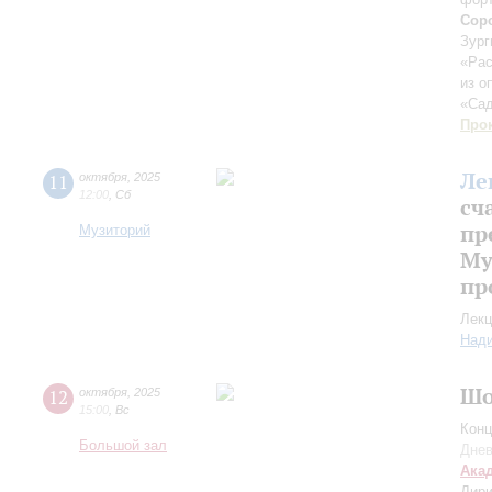
Сор
Зург
«Рас
из о
«Са
Про
Ле
11
октября
,
2025
12:00
,
Сб
сч
пр
Музиторий
Му
пр
Лекц
Над
Шо
12
октября
,
2025
15:00
,
Вс
Конц
Большой зал
Днев
Ака
Дири