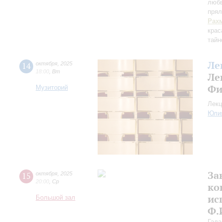
любв
прял
Рах
крас
тайн
Ле
14
октября
,
2025
18:00
,
Вт
Ле
Фи
Музиторий
Лекц
Юли
За
15
октября
,
2025
20:00
,
Ср
ко
ис
Большой зал
Ф.
Гала