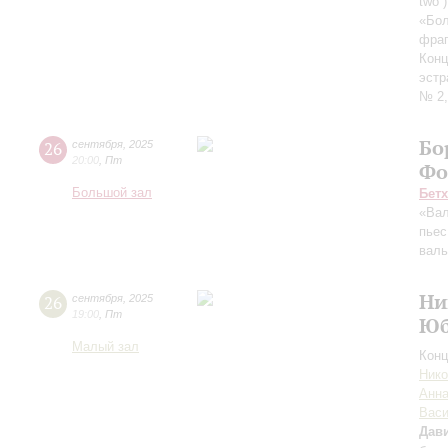
two”
«Бол
фраг
Конц
эстр
№ 2,
Бо
26
сентября
,
2025
20:00
,
Пт
Фо
Большой зал
Бет
«Вал
пьес
вал
Ни
26
сентября
,
2025
19:00
,
Пт
Юб
Малый зал
Конц
Нико
Анна
Вас
Дави