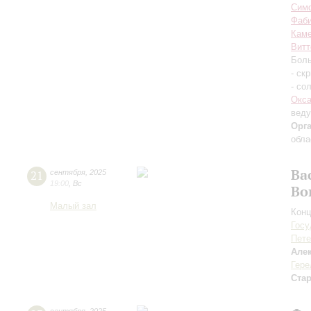
Симф
Фаб
Каме
Витт
Боль
- ск
- со
Окса
вед
Орг
обла
Ва
21
сентября
,
2025
19:00
,
Вс
Во
Малый зал
Конц
Госу
Пете
Але
Гере
Ста