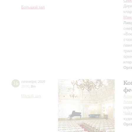
Симф
Дири
Большой зал
клар
Маж
Лав
симф
«Вое
стих
памя
тран
орке
клар
Орг
Ко
16
сентября
,
2025
19:00
,
Вт
фе
Малый зал
Алек
Алек
скри
Чай
худ
Орг