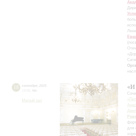
Ака
Дири
Усп
боль
испо
Лени
Ева
(пос
Отеч
«Дор
Сати
Орг
насл
«И
18
сентября
,
2025
19:00
,
Чт
Сочи
«Пет
Малый зал
Анас
Дмит
Рав
форт
для 
хоре