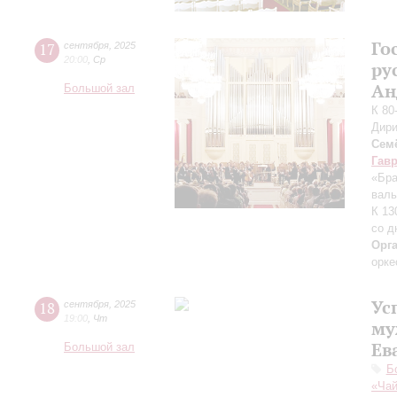
Го
17
сентября
,
2025
20:00
,
Ср
ру
Ан
Большой зал
К 80
Дири
Сем
Гав
«Бра
валь
К 13
со д
Орг
орке
Ус
18
сентября
,
2025
19:00
,
Чт
му
Ев
Большой зал
Б
«Чай