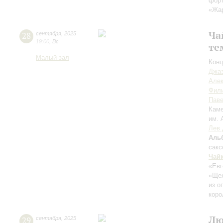
форт
«Жа
Ча
28
сентября
,
2025
19:00
,
Вс
те
Малый зал
Конц
Джаз
Але
Фил
Пав
Каме
им. 
Лев 
Аль
сак
Чай
«Евг
«Ще
из о
коро
Лю
29
сентября
,
2025