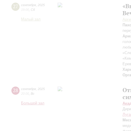
«В
27
сентября
,
2025
19:00
,
Сб
Ве
Малый зал
Арг
Пах
перк
Арм
голо
люби
«Сле
«Ке
Ерев
Хар
Орг
От
28
сентября
,
2025
20:00
,
Вс
си
Большой зал
Ака
Дири
Луга
Мес
меди