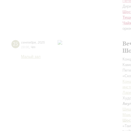
Пете
Дири
Шос
Тищ
Чай
орке
Ве
25
сентября
,
2025
19:00
,
Чт
Шо
Малый зал
Конц
Каме
Пете
«Ск
Конц
инст
Лари
Худо
Аку
Шиш
Маж
Шос
«Таи