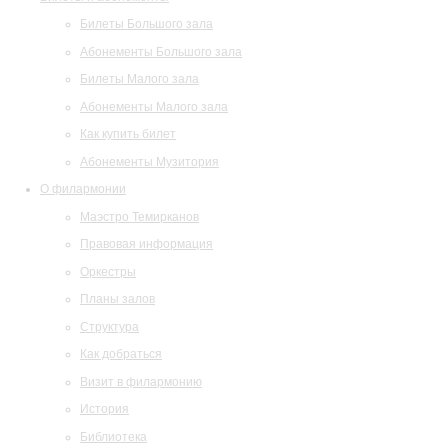
Билеты Большого зала
Абонементы Большого зала
Билеты Малого зала
Абонементы Малого зала
Как купить билет
Абонементы Музитория
О филармонии
Маэстро Темирканов
Правовая информация
Оркестры
Планы залов
Структура
Как добраться
Визит в филармонию
История
Библиотека