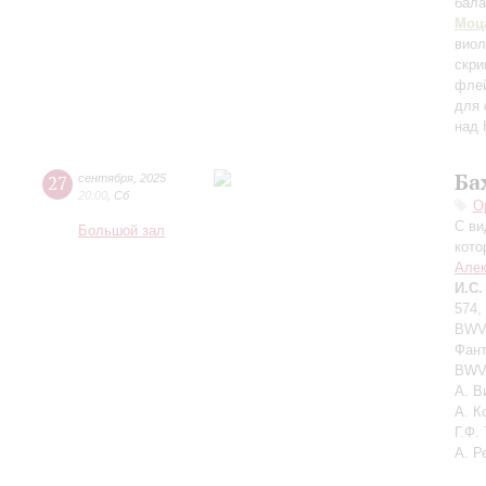
бала
Моц
вио
скри
флей
для 
над 
Ба
27
сентября
,
2025
20:00
,
Сб
О
С ви
Большой зал
кото
Алек
И.С.
574,
BWV 
Фант
BWV 
А. В
А. К
Г.Ф.
А. Р