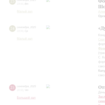
Фо
23
сентября
,
2025
19:00
,
Вт
Шо
Малый зал
Алек
Орг
«Д
24
сентября
,
2025
19:00
,
Ср
Конц
Малый зал
Серг
фор
Фра
(тра
С. К
фор
сакс
Кап
сакс
От
25
сентября
,
2025
20:00
,
Чт
День
Зас
Большой зал
сим