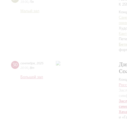
19:00
,
Пн
К 25
Малый зал
Конц
Санк
орке
Худо
Кант
Пете
Бет
форт
Ди
30
сентября
,
2025
20:00
,
Вт
Со
Большой зал
Конц
Росс
Засл
симф
Зас
сим
Хач
и «Г