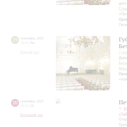
детс
Стр
«Пет
Орг
Пете
Гу
19
сентября
,
2025
19:00
,
Пт
Бе
Малый зал
Губе
Дири
Бет
Мен
Орг
«Чай
Пе
20
сентября
,
2025
19:00
,
Сб
Б
«Чай
Большой зал
Откр
Груп