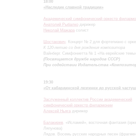
18:00
«Наследие славной традиции»
Академический симфонический оркестр филармо
Анатолий Рыбалко
дирижер
Николай Мажара
солист
Шостакович
. Концерт № 2 для фортепиано с орк
К 120-летию со дня рождения композитора
Вайнберг. Симфониетта № 1 «На еврейские темы
(Посвящается дружбе народов СССР)
При содействии Издательства «Композито
19:30
«От кабардинской лезгинки до русской часту
Заслуженный коллектив России академический
симфонический оркестр филармонии
Алексей
Ньяга
дирижер
Балакирев
. «Исламей», восточная фантазия (орк
Ляпунова)
Лядов. Восемь русских народных песен (фра