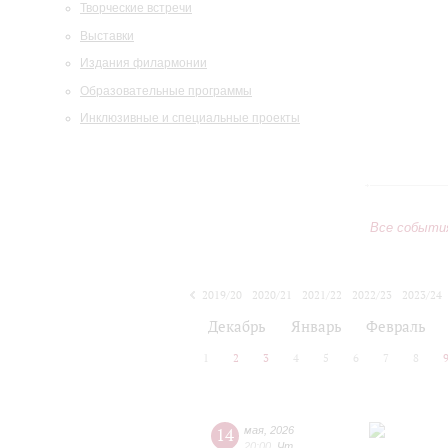
Творческие встречи
Выставки
Издания филармонии
Образовательные программы
Инклюзивные и специальные проекты
Все событи
2019/20
2020/21
2021/22
2022/23
2023/24
2024/25
2025/26
2026/27
Декабрь
Январь
Февраль
1
2
3
4
5
6
7
8
14
мая
,
2026
20:00
,
Чт