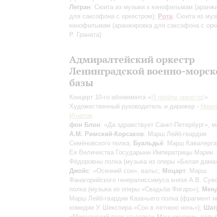
Легран
: Сюита из музыки к кинофильмам
(аранж
для саксофона с оркестром)
;
Рота
: Сюита из муз
кинофильмам
(аранжировка для саксофона с ор
Р. Граната)
Адмиралтейский оркестр
Ленинградской военно-морск
базы
Концерт 10-го абонемента «
Я люблю оркестр!
»
Художественный руководитель и дирижер -
Ники
Игнатов
фон Блон
: «Да здравствует Санкт-Петербург», м
А.М. Римский-Корсаков
: Марш Лейб-гвардии
Семёновского полка;
Буальдьё
: Марш Кавалерга
Ее Величества Государыни Императрицы Марии
Фёдоровны полка (музыка из оперы «Белая дама»
Джойс
: «Осенний сон», вальс;
Моцарт
: Марш
Фанагорийского генералиссимуса князя А.В. Сув
полка (музыка из оперы «Свадьба Фигаро»);
Мен
Марш Лейб-гвардии Казачьего полка (фрагмент м
комедии У. Шекспира «Сон в летнюю ночь»);
Шат
«Мокшанский полк на сопках Маньчжурии», вальс