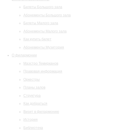
Билеты Большого зала
Абонементы Большого зала
Билеты Малого зала
Абонементы Малого зала
Как купить билет
Абонементы Музитория
О филармонии
Маэстро Темирканов
Правовая информация
Оркестры
Планы залов
Структура
Как добраться
Визит в филармонию
История
Библиотека