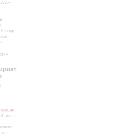
 2026»
ев
в
:
: Концерт
ские
»
урга
тория»
и
в
армонии
Италия)
мюзикла
ата)
;