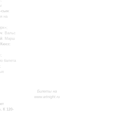
ы
с-сын
:
я на
рк»;
ч
: Вальс
ий
: Марш
;
Кюсс
:
с;
из балета
;
ных
Билеты на
www.artnight.ru
ет
 К 120-
м