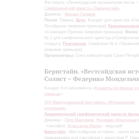
Фестиваль «Ленинградская музыкальная весна –
Симфонический оркестр «Таврический»
Дирижёр -
Михаил Голиков
Попов
: Павана;
Друх
: Концерт для оркестра «Гн
Посейдона»
(мировая премьера)
;
Крашениннико
«Созвездие Ориона»
(мировая премьера)
;
Фалик
№ 2 для симфонического оркестра («Симфониче
этюды»);
Резетдинов
: Симфония № 6 «Прометей
(мировая премьера)
Организаторы:
Союз композиторов Санкт-Петерб
Бернстайн. «Вестсайдская ис
Солист – Федерико Мондельч
Концерт 9-го абонемента «
Концерты во фраках и 
джинсах
»
XIХ Международный фестиваль «Музыкальная
коллекция»
Академический симфонический оркестр фил
Дирижер -
Петр Максимов
;
Федерико Мондельчи
(
- саксофон;
Александр Малич
- ведущий
Бернстайн
: «Вестсайдская история», сюита из 
(аранжировка для саксофона с оркестром Р. Гран