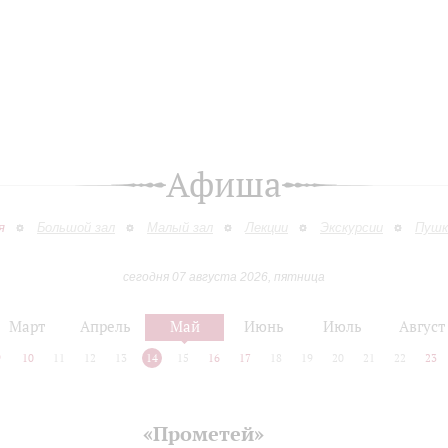
Афиша
я
Большой зал
Малый зал
Лекции
Экскурсии
Пушк
сегодня 07 августа 2026, пятница
Март
Апрель
Май
Июнь
Июль
Август
9
10
11
12
13
14
15
16
17
18
19
20
21
22
23
«Прометей»