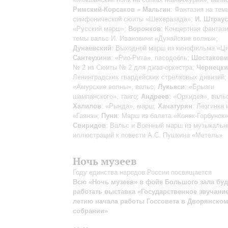
Римский-Корсаков – Мальгин
: Фантазия на тем
симфонической сюиты «Шехеразада»;
И. Штрау
«Русский марш»;
Воронков
: Концертная фантази
темы вальс И. Ивановичи «Дунайские волны»;
Дунаевский
: Выходной марш из кинофильма «Ци
Сантеухини
: «Рио-Рита», пасодобль;
Шостакови
№ 2 из Сюиты № 2 для джаз-оркестра;
Чернецк
Ленинградских гвардейских стрелковых дивизий
«Амурские волны», вальс;
Лукьеси
: «Брызги
шампанского», танго;
Андреев
: «Орхидея», валь
Халилов
: «Рында», марш;
Хачатурян
: Лезгинка 
«Гаянэ»;
Пуни
: Марш из балета «Конек-Горбунок»
Свиридов
: Вальс и Военный марш из музыкаль
иллюстраций к повести А.С. Пушкина «Метель»
Ночь музеев
Году единства народов России посвящается
Всю «Ночь музеев» в фойе Большого зала буд
работать выставка «Государственное звучание.
летию начала работы Госсовета в Дворянско
собрании»