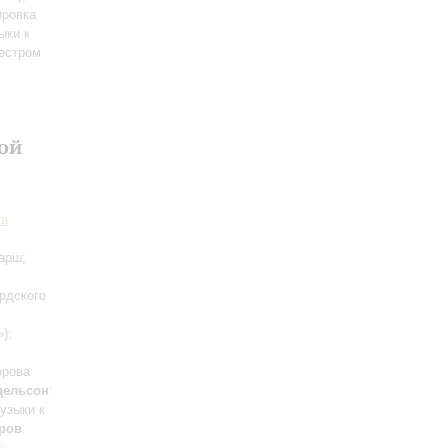
ировка
ыки к
кестром
ой
та
арш;
рдского
);
орова
дельсон
:
узыки к
ров
:
;