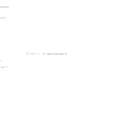
пиано
ром;
т-
Билеты не продаются
ии
назия