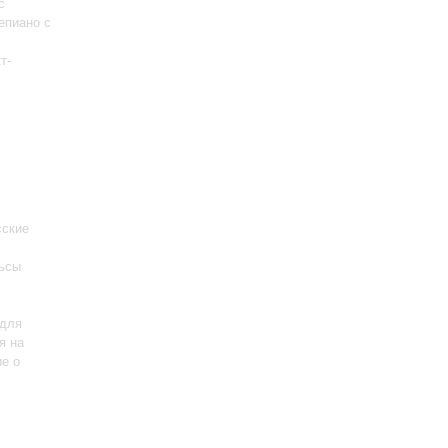
с
епиано с
т-
сские
льсы
 для
я на
ие о