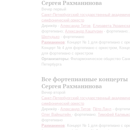
Сергея Рахманинова
Вечер первый
Санкт-Петербургский государственный академич
симфонический оркестр
Дирижёр -
Александр Титов
;
Елизавета Украинск
фортепиано;
Александр Кашпурин
- фортепиано;
Шелудько
- фортепиано
Рахманинов
: Концерт № 1 для фортепиано с ор
Концерт № 4 для фортепиано с оркестром, Конц
для фортепиано с оркестром
Организаторы:
Филармоническое общество Санк
Петербурга
Все фортепианные концерты
Сергея Рахманинова
Вечер второй
Санкт-Петербургский государственный академич
симфонический оркестр
Дирижёр -
Александр Титов
;
Пётр Лаул
- фортепи
Олег Вайнштейн
- фортепиано;
Тимофей Калмык
фортепиано
Рахманинов
: Концерт № 1 для фортепиано с ор