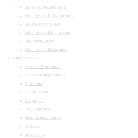
Билеты Большого зала
Абонементы Большого зала
Билеты Малого зала
Абонементы Малого зала
Как купить билет
Абонементы Музитория
О филармонии
Маэстро Темирканов
Правовая информация
Оркестры
Планы залов
Структура
Как добраться
Визит в филармонию
История
Библиотека