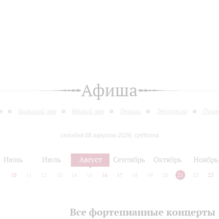
Афиша
я
Большой зал
Малый зал
Лекции
Экскурсии
Пушк
сегодня 08 августа 2026, суббота
Июнь
Июль
Август
Сентябрь
Октябрь
Ноябрь
9
10
11
12
13
14
15
16
17
18
19
20
21
22
23
Все фортепианные концерты