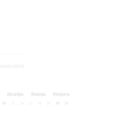
инская карта
Декабрь
Январь
Февраль
24
25
26
27
28
29
30
31