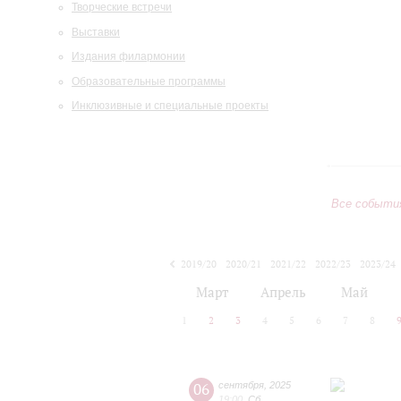
Творческие встречи
Выставки
Издания филармонии
Образовательные программы
Инклюзивные и специальные проекты
Все событи
2019/20
2020/21
2021/22
2022/23
2023/24
2024/25
2025/26
2026/27
Март
Апрель
Май
1
2
3
4
5
6
7
8
06
сентября
,
2025
19:00
,
Сб