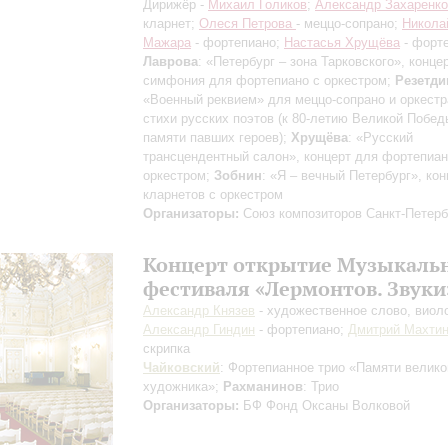
Дирижёр -
Михаил Голиков
;
Александр Захаренко
кларнет;
Олеся Петрова
- меццо-сопрано;
Никола
Мажара
- фортепиано;
Настасья Хрущёва
- форт
Лаврова
: «Петербург – зона Тарковского», концер
симфония для фортепиано с оркестром;
Резетди
«Военный реквием» для меццо-сопрано и оркестр
стихи русских поэтов (к 80-летию Великой Побед
памяти павших героев);
Хрущёва
: «Русский
трансцендентный салон», концерт для фортепиан
оркестром;
Зобнин
: «Я – вечный Петербург», ко
кларнетов с оркестром
Организаторы:
Союз композиторов Санкт-Петерб
Концерт открытие Музыкаль
фестиваля «Лермонтов. Звуки
Александр Князев
- художественное слово, виол
Александр Гиндин
- фортепиано;
Дмитрий Махти
скрипка
Чайковский
: Фортепианное трио «Памяти велико
художника»;
Рахманинов
: Трио
Организаторы:
БФ Фонд Оксаны Волковой