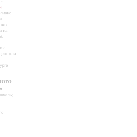
-
й
епиано
т-
нов
:
а на
ы,
о с
нцерт для
урга
ного
»
ончель;
н
-
го