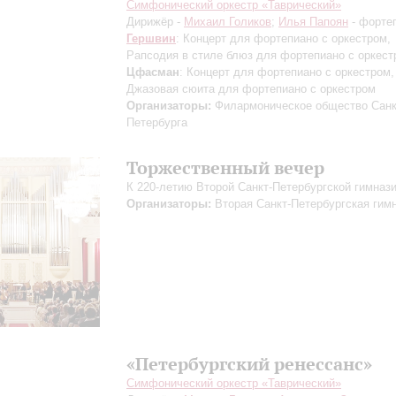
Симфонический оркестр «Таврический»
Дирижёр -
Михаил Голиков
;
Илья Папоян
- форте
Гершвин
: Концерт для фортепиано с оркестром,
Рапсодия в стиле блюз для фортепиано с оркест
Цфасман
: Концерт для фортепиано с оркестром,
Джазовая сюита для фортепиано с оркестром
Организаторы:
Филармоническое общество Санк
Петербурга
Торжественный вечер
К 220-летию Второй Санкт-Петербургской гимназ
Организаторы:
Вторая Санкт-Петербургская гим
«Петербургский ренессанс»
Симфонический оркестр «Таврический»