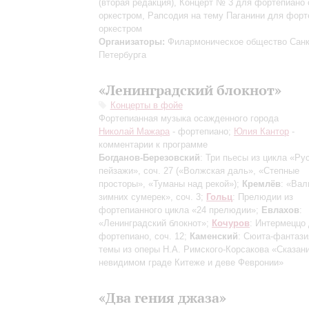
(вторая редакция)
, Концерт № 3 для фортепиано 
оркестром, Рапсодия на тему Паганини для форт
оркестром
Организаторы:
Филармоническое общество Санк
Петербурга
«Ленинградский блокнот»
Концерты в фойе
Фортепианная музыка осажденного города
Николай Мажара
- фортепиано;
Юлия Кантор
-
комментарии к программе
Богданов-Березовский
: Три пьесы из цикла «Ру
пейзажи», соч. 27
(«Волжская даль», «Степные
просторы», «Туманы над рекой»)
;
Кремлёв
: «Ва
зимних сумерек», соч. 3;
Гольц
: Прелюдии из
фортепианного цикла «24 прелюдии»;
Евлахов
:
«Ленинградский блокнот»;
Кочуров
: Интермеццо
фортепиано, соч. 12;
Каменский
: Сюита-фантази
темы из оперы Н.А. Римского-Корсакова «Сказан
невидимом граде Китеже и деве Февронии»
«Два гения джаза»