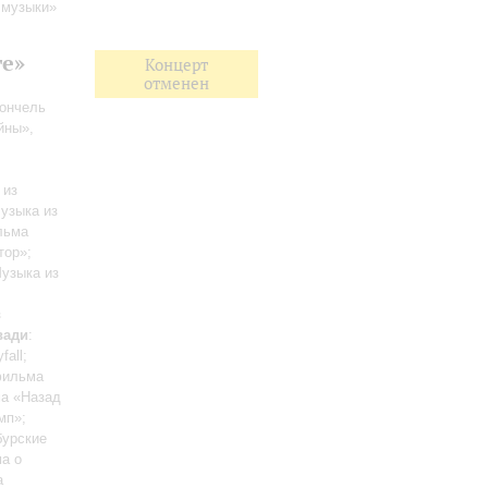
 музыки»
ге»
Концерт
отменен
ончель
йны»,
 из
Музыка из
льма
тор»;
узыка из
з
вади
:
fall;
офильма
ма «Назад
мп»;
бурские
а о
а