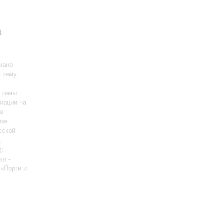
й
иано
а тему
а темы
риации на
 в
изе
сcкой
;
й
:
ин
-
 «Порги и