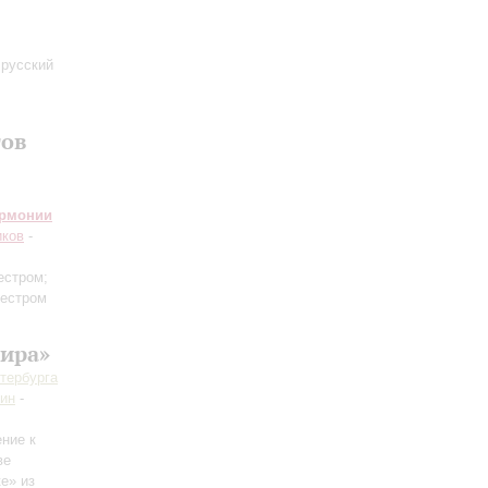
 русский
тов
армонии
иков
-
естром;
кестром
ира»
тербурга
ин
-
ение к
ве
е» из