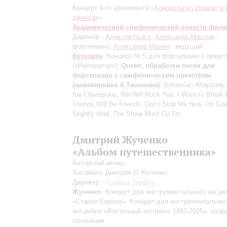
Концерт 9-го абонемента «
Концерты во фраках и 
джинсах
»
Академический симфонический оркестр фил
Дирижёр -
Алексей Ньяга
;
Александр Маслов
-
фортепиано;
Александр Малич
- ведущий
Бетховен
: Концерт № 5 для фортепиано с оркес
(«Император»)
;
Queen, обработки песен для
фортепиано с симфоническим оркестром
(аранжировка А.Танонова)
: Bohemian Rhapsody,
the Champions, We Will Rock You, I Want to Break 
Friends Will Be Friends, Don’t Stop Me Now, I'm Go
Slightly Mad, The Show Must Go On
Дмитрий Жученко
«Альбом путешественника»
Авторский вечер
Ансамбль Дмитрия О.Жученко
Дирижер -
Ашамаз Заифов
Жученко
: Концерт для инструментального ансам
«Старая Европа», Концерт для инструментальног
ансамбля «Восточный экспресс 1883-2025», избр
сочинения