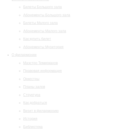
Билеты Большого зала
Абонементы Большого зала
Билеты Малого зала
Абонементы Малого зала
Как купить билет
Абонементы Музитория
О филармонии
Маэстро Темирканов
Правовая информация
Оркестры
Планы залов
Структура
Как добраться
Визит в филармонию
История
Библиотека