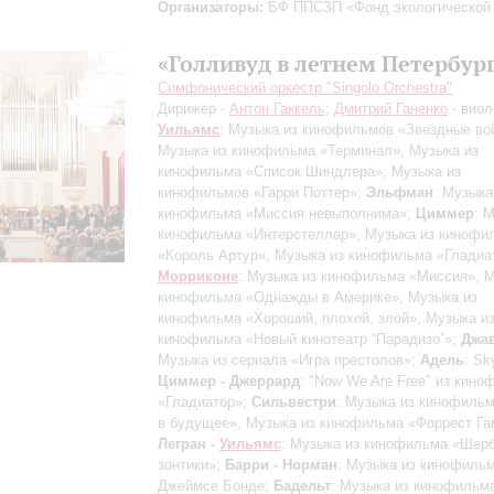
Организаторы:
БФ ППСЗП «Фонд экологической
«Голливуд в летнем Петербур
Симфонический оркестр "Singolo Orchestra"
Дирижер -
Антон Гаккель
;
Дмитрий Ганенко
- виол
Уильямс
: Музыка из кинофильмов «Звездные во
Музыка из кинофильма «Терминал», Музыка из
кинофильма «Список Шиндлера», Музыка из
кинофильмов «Гарри Поттер»;
Эльфман
: Музыка
кинофильма «Миссия невыполнима»;
Циммер
: 
кинофильма «Интерстеллар», Музыка из кинофи
«Король Артур», Музыка из кинофильма «Гладиа
Морриконе
: Музыка из кинофильма «Миссия», М
кинофильма «Однажды в Америке», Музыка из
кинофильма «Хороший, плохой, злой», Музыка и
кинофильма «Новый кинотеатр “Парадизо”»;
Джа
Музыка из сериала «Игра престолов»;
Адель
: Sky
Циммер - Джеррард
: "Now We Are Free" из кин
«Гладиатор»;
Сильвестри
: Музыка из кинофиль
в будущее», Музыка из кинофильма «Форрест Га
Легран -
Уильямс
: Музыка из кинофильма «Шер
зонтики»;
Барри - Норман
: Музыка из кинофильм
Джеймсе Бонде;
Бадельт
: Музыка из кинофильм