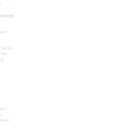
в
армонии
тром
 We Are
Free,
ing
бля
о
анные