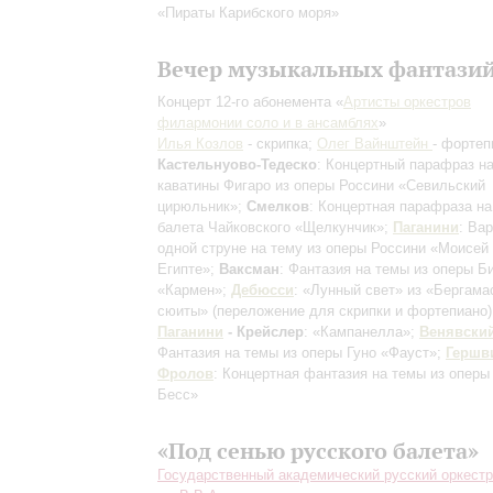
«Пираты Карибского моря»
Вечер музыкальных фантази
Концерт 12-го абонемента «
Артисты оркестров
филармонии соло и в ансамблях
»
Илья Козлов
- скрипка;
Олег Вайнштейн
- фортеп
Кастельнуово-Тедеско
: Концертный парафраз н
каватины Фигаро из оперы Россини «Севильский
цирюльник»;
Смелков
: Концертная парафраза н
балета Чайковского «Щелкунчик»;
Паганини
: Ва
одной струне на тему из оперы Россини «Моисей
Египте»;
Ваксман
: Фантазия на темы из оперы Б
«Кармен»;
Дебюсси
: «Лунный свет» из «Бергама
сюиты»
(переложение для скрипки и фортепиано)
Паганини
- Крейслер
: «Кампанелла»;
Венявски
Фантазия на темы из оперы Гуно «Фауст»;
Гершв
Фролов
: Концертная фантазия на темы из оперы
Бесс»
«Под сенью русского балета»
Государственный академический русский оркестр