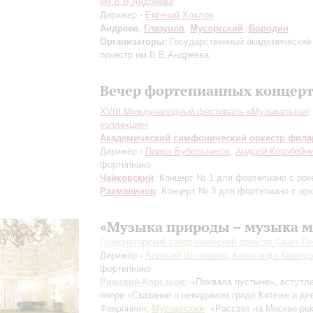
им.В.В.Андреева
Дирижер -
Евгений Хохлов
Андреев
,
Глазунов
,
Мусоргский
,
Бородин
Организаторы:
Государственный академический
оркестр им.В.В.Андреева
Вечер фортепианных концер
XVIII Международный фестиваль «Музыкальная
коллекция»
Академический симфонический оркестр фил
Дирижёр -
Павел Бубельников
;
Андрей Коробейн
фортепиано
Чайковский
: Концерт № 1 для фортепиано с орк
Рахманинов
: Концерт № 3 для фортепиано с ор
«Музыка природы – музыка м
Губернаторский симфонический оркестр Санкт-Пе
Дирижёр -
Арсений Шупляков
;
Александр Кашпур
фортепиано
Римский-Корсаков
: «Похвала пустыне», вступл
опере «Сказание о невидимом граде Китеже и де
Февронии»;
Мусоргский
: «Рассвет на Москве-рек