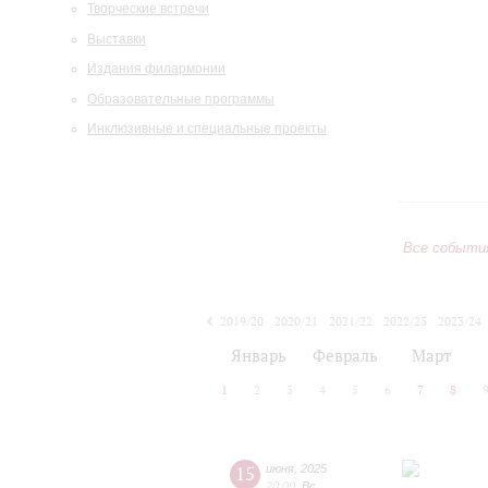
Творческие встречи
Выставки
Издания филармонии
Образовательные программы
Инклюзивные и специальные проекты
Все событи
2019/20
2020/21
2021/22
2022/23
2023/24
2024/25
2025/26
2026/27
Январь
Февраль
Март
1
2
3
4
5
6
7
8
15
июня
,
2025
20:00
,
Вс