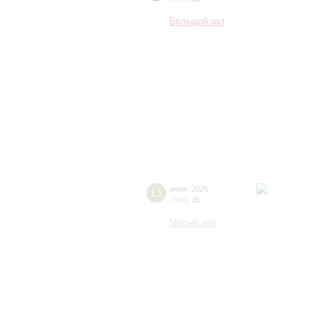
Большой зал
15
июня
,
2025
19:00
,
Вс
Малый зал