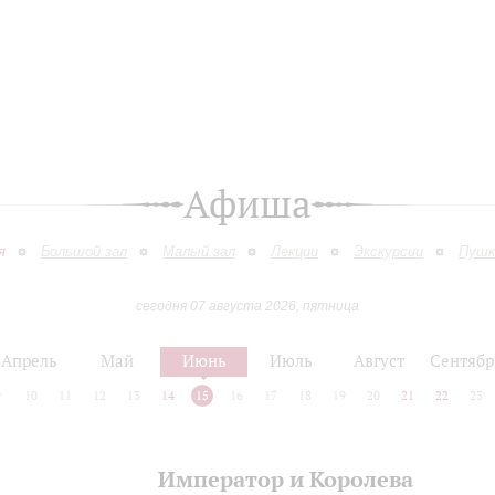
Афиша
я
Большой зал
Малый зал
Лекции
Экскурсии
Пушк
сегодня 07 августа 2026, пятница
Апрель
Май
Июнь
Июль
Август
Сентябр
9
10
11
12
13
14
15
16
17
18
19
20
21
22
23
Император и Королева