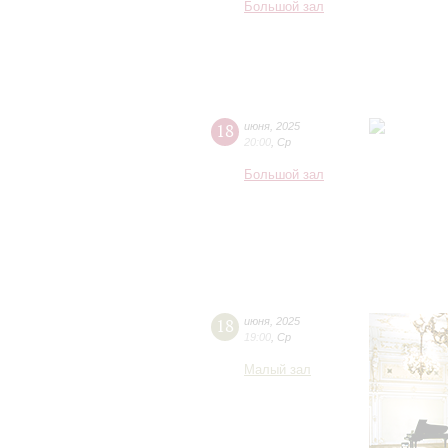
Большой зал
18
июня
,
2025
20:00
,
Ср
Большой зал
18
июня
,
2025
19:00
,
Ср
Малый зал