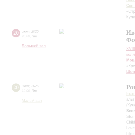
Сен
«Отр
Купе
Ив
20
июня
,
2025
20:00
,
Пт
Фо
Большой зал
XVII
колл
Моц
«Кре
Шоп
Ро
20
июня
,
2025
19:00
,
Пт
Екат
альт
Малый зал
(Куб
Scor
Stor
Chil
Love
Like 