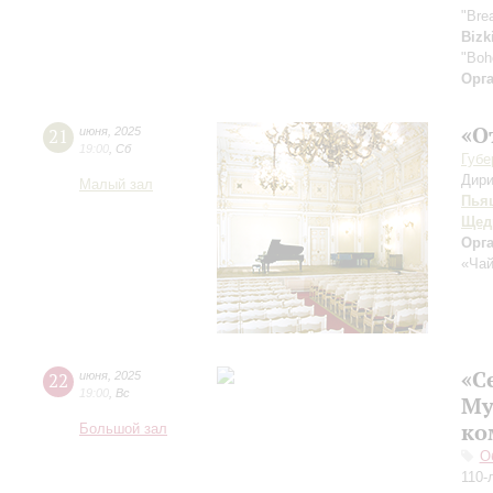
"Bre
Bizk
"Boh
Орг
«О
21
июня
,
2025
19:00
,
Сб
Губе
Дири
Малый зал
Пья
Щед
Орг
«Чай
«С
22
июня
,
2025
19:00
,
Вс
Му
ко
Большой зал
О
110-