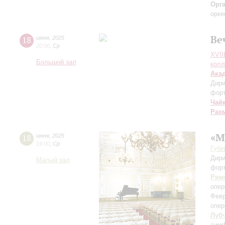
Орг
орке
Ве
18
июня
,
2025
20:00
,
Ср
XVII
Большой зал
колл
Ака
Дири
фор
Чай
Рах
«М
18
июня
,
2025
19:00
,
Ср
Губе
Дири
Малый зал
фор
Рим
опер
Фев
опе
Луб
симф