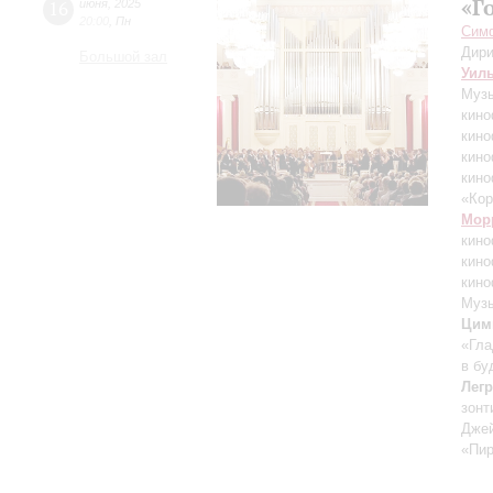
«Г
16
июня
,
2025
20:00
,
Пн
Симф
Дири
Большой зал
Уил
Музы
кино
кино
кин
кино
«Кор
Мор
кино
кино
кино
Музы
Цим
«Гла
в бу
Легр
зонт
Дже
«Пир