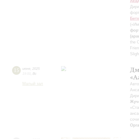
Ака
Дири
фор
Бет
(«Им
фор
(ара
the 
Frie
Slig
Дм
15
июня
,
2025
19:00
,
Вс
«А
Малый зал
Авто
Анса
Дири
Жуч
«Ста
анса
сочи
Орг