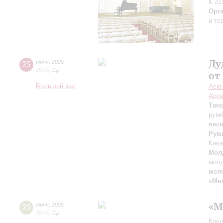
К 21
Орг
и те
Ду
25
июня
,
2025
20:00
,
Ср
от
Большой зал
Acid
Арсе
Тан
рум
пес
Рум
Кав
Мол
молд
мел
«Ме
«М
25
июня
,
2025
19:00
,
Ср
Конц