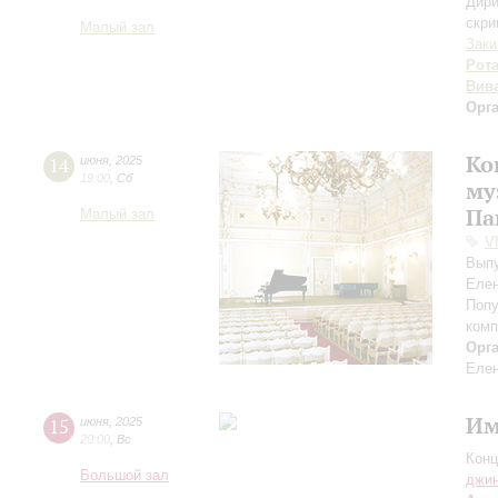
Дири
скри
Малый зал
Заки
Рот
Вив
Орг
Ко
14
июня
,
2025
19:00
,
Сб
му
Па
Малый зал
V
Выпу
Елен
Попу
комп
Орг
Елен
Им
15
июня
,
2025
20:00
,
Вс
Конц
Большой зал
джи