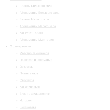
Билеты Большого зала
Абонементы Большого зала
Билеты Малого зала
Абонементы Малого зала
Как купить билет
Абонементы Музитория
О филармонии
Маэстро Темирканов
Правовая информация
Оркестры
Планы залов
Структура
Как добраться
Визит в филармонию
История
Библиотека