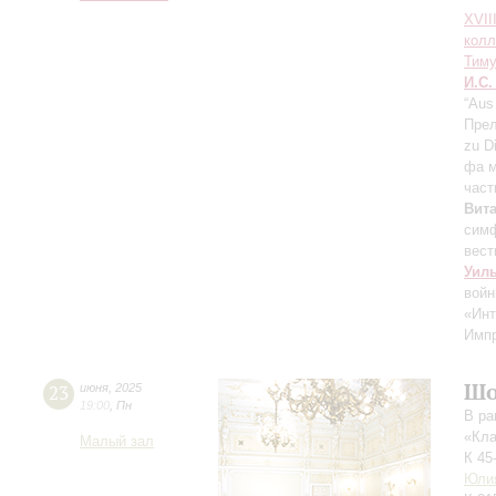
XVII
колл
Тим
И.С.
“Aus
Прел
zu D
фа 
част
Вит
сим
вест
Уил
вой
«Инт
Импр
Шо
23
июня
,
2025
19:00
,
Пн
В ра
«Кла
Малый зал
К 45
Юли