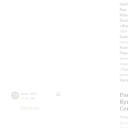
Шаб
Ван
Мар
Ека
«Жа
«Кит
Цзи
полк
Кни
Лар
вече
лод
«Пар
кали
Орг
Ра
19
июня
,
2025
19:00
,
Чт
Ку
Се
Малый зал
Конц
форт
Паве