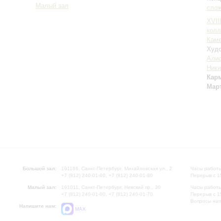
Малый зал
сло
XVII
колл
Каме
Худо
Алис
Ники
Кар
Мар
Большой зал:
191186, Санкт-Петербург, Михайловская ул., 2
Часы работы
+7 (812) 240-01-00, +7 (812) 240-01-80
Перерыв с 1
Малый зал:
191011, Санкт-Петербург, Невский пр., 30
Часы работы
+7 (812) 240-01-00, +7 (812) 240-01-70
Перерыв с 1
Вопросы на
Напишите нам:
MAX