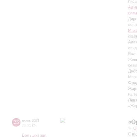
писа
Адми
базы
Дири
сопр
Мих
комп
Але
свид
Валь
Жень
безы
Дуб
Марш
Фра
Жар
на т
Лев
«Жу
«О
23
июня
,
2025
20:00
,
Пн
О
С ви
Большой зал