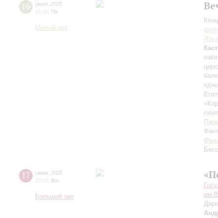
Ве
16
июня
,
2025
19:00
,
Пн
Конц
Малый зал
фила
Илья
Каст
кава
цир
бале
одно
Егип
«Ка
сюи
Паг
Фант
Фро
Бес
«П
17
июня
,
2025
20:00
,
Вт
Госу
им.В
Большой зал
Дири
Анд