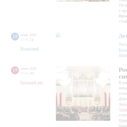
Пете
с ор
Орг
«Чай
Ле
18
июня
,
2025
18:00
,
Ср
Лекц
Музиторий
Боль
Над
Ро
19
июня
,
2025
19:30
,
Чт
си
Большой зал
В ра
межд
сезо
Дири
Чжэ
Чэн
сопр
Нови
бари