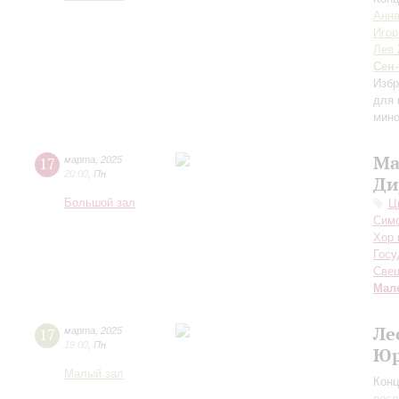
Анн
Игор
Лев 
Сен
Избр
для 
мин
Ма
17
марта
,
2025
20:00
,
Пн
Ди
Большой зал
Ц
Симф
Хор 
Госу
Све
Мал
Ле
17
марта
,
2025
19:00
,
Пн
Юр
Малый зал
Конц
пос