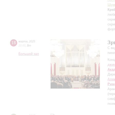
Шум
Кре
люб
скри
скри
фор
Зр
18
марта
,
2025
20:00
,
Вт
С ви
пини
Большой зал
Конц
джи
Ака
Дири
Але
Рим
Аран
(пер
симф
поэ