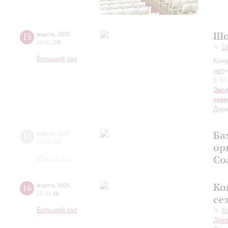
Шо
15
марта
,
2025
20:00
,
Сб
Ц
Большой зал
Конц
лет
»
К 80
Зас
сим
Дири
Ба
15
марта
,
2025
19:00
,
Сб
ор
Со
Малый зал
Ко
16
марта
,
2025
15:00
,
Вс
се
Большой зал
К
Дмит