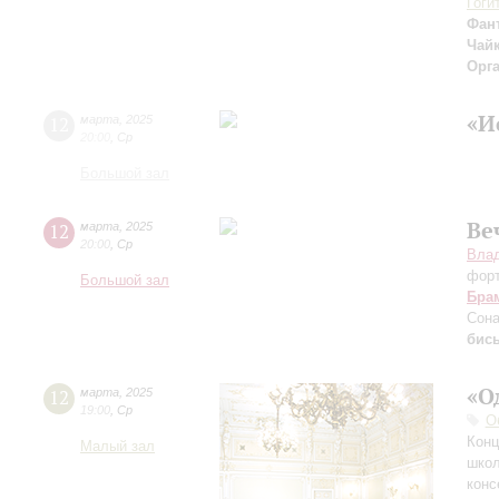
Гоги
Фан
Чайк
Орг
«И
12
марта
,
2025
20:00
,
Ср
Большой зал
Ве
12
марта
,
2025
20:00
,
Ср
Влад
фор
Большой зал
Бра
Сона
бис
«О
12
марта
,
2025
19:00
,
Ср
О
Конц
Малый зал
школ
конс