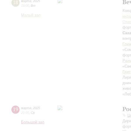
Ве
18
марта
,
2025
19:00
,
Вт
Конц
Малый зал
инте
Оле
фор
Сах
конт
Гли
«Сом
форт
Рах
«Све
Григ
Лири
дни»
живо
«Леб
Ро
19
марта
,
2025
20:00
,
Ср
Ц
Дири
Большой зал
фор