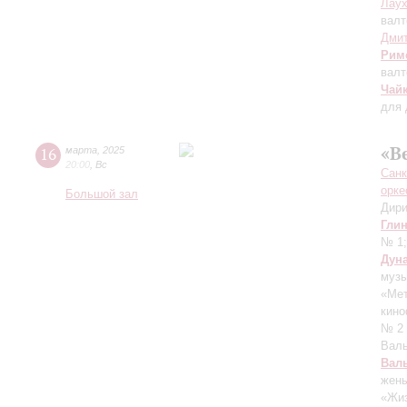
Лау
валт
Дмит
Рим
валт
Чай
для 
«В
16
марта
,
2025
20:00
,
Вс
Санк
орке
Большой зал
Дири
Гли
№ 1
Дун
музы
«Ме
кино
№ 2 
Валь
Вал
жены
«Жиз