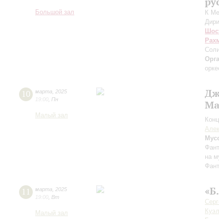
ру
Большой зал
К М
Дири
Шос
Рах
Соли
Орг
орке
Дж
10
марта
,
2025
19:00
,
Пн
Ма
Малый зал
Конц
Алек
Мус
Фант
на м
Фант
«Б
11
марта
,
2025
19:00
,
Вт
Серг
Куэ
Малый зал