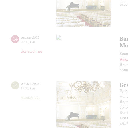
отве
Ва
14
марта
,
2025
20:00
,
Пт
Мо
Большой зал
Конц
Ака
Дири
соли
Бе
14
марта
,
2025
19:00
,
Пт
Губе
моло
Малый зал
Дири
сопр
бас-
Орг
«Чай