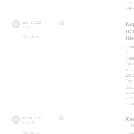
прек
«Анн
Ка
16
марта
,
2025
15:00
,
Вс
не
Не
Малый зал
Конц
Для 
Учащ
Санк
клас
Доб
Соф
Паве
фор
Фел
фор
Ка
16
марта
,
2025
19:00
,
Вс
К 19
Малый зал
Конц