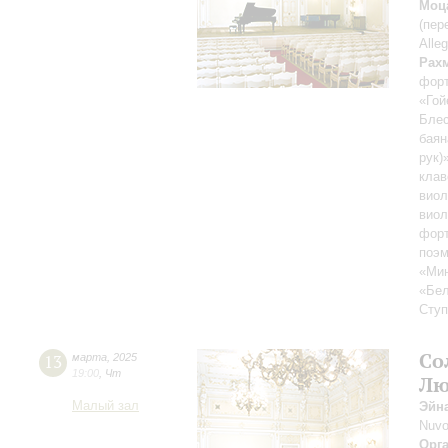
Моц
(пер
Alle
Рах
форт
«Гой
Блес
баян
рук)
клав
виол
виол
фор
поэм
«Мин
«Бел
Ступ
Со
13
марта
,
2025
19:00
,
Чт
Лю
Малый зал
Эйн
Nuvo
Орг