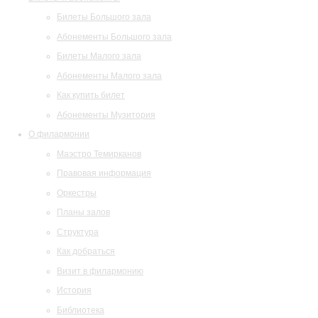
Билеты Большого зала
Абонементы Большого зала
Билеты Малого зала
Абонементы Малого зала
Как купить билет
Абонементы Музитория
О филармонии
Маэстро Темирканов
Правовая информация
Оркестры
Планы залов
Структура
Как добраться
Визит в филармонию
История
Библиотека