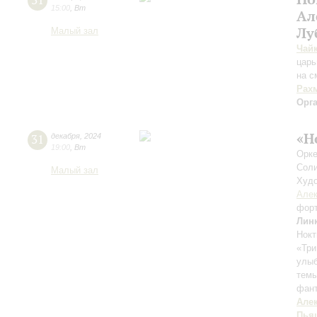
31
15:00
,
Вт
Ал
Лу
Малый зал
Чай
царь
на с
Рах
Орг
«Н
31
декабря
,
2024
19:00
,
Вт
Орке
Соли
Малый зал
Худо
Алек
фор
Лин
Нокт
«Три
улыб
темы
фан
Але
Пья