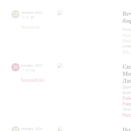
Ве
29
декабря
,
2024
19:00
,
Вс
ба
Малый зал
Конц
форт
Мих
клав
И.С.
Си
30
декабря
,
2024
19:00
,
Пн
Mu
Ди
Большой зал
Дири
фор
Руб
Рав
«Вал
Рес
Но
30
декабря
,
2024