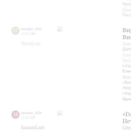
Арти
Мак
Пост
Ви
27
декабря
,
2024
19:00
,
Пт
Ви
Малый зал
Каме
Дири
Анас
Андр
сопр
Еле
Вив
«Вре
Увер
«Фар
Орг
«Г
28
декабря
,
2024
20:00
,
Сб
Пе
Большой зал
Симф