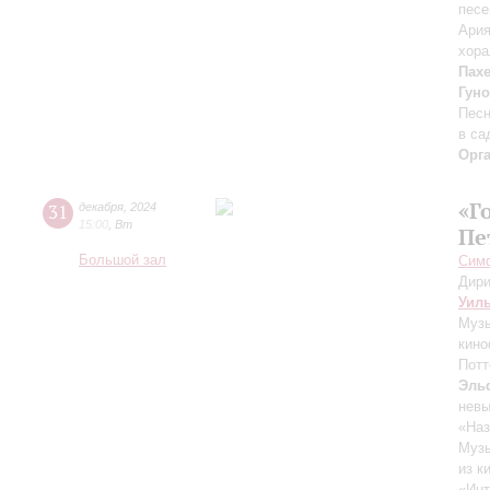
песе
Ария
хора
Пах
Гуно
Песн
в са
Орг
«Г
31
декабря
,
2024
15:00
,
Вт
Пе
Большой зал
Симф
Дири
Уил
Музы
кино
Потт
Эль
нев
«Наз
Музы
из к
«Инт