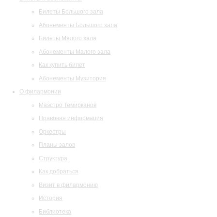
Билеты Большого зала
Абонементы Большого зала
Билеты Малого зала
Абонементы Малого зала
Как купить билет
Абонементы Музитория
О филармонии
Маэстро Темирканов
Правовая информация
Оркестры
Планы залов
Структура
Как добраться
Визит в филармонию
История
Библиотека