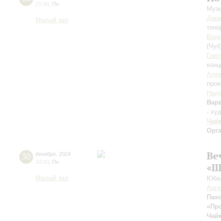
15:00
,
Пн
Музы
Дари
Малый зал
тено
Вад
(Чуб
Григ
конц
Алек
прое
Наде
Вар
- ху
Чай
Орг
Ве
30
декабря
,
2024
19:00
,
Пн
«Ш
Малый зал
Юбил
Арг
Пах
«Пр
Чай