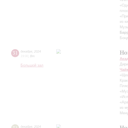
«Одн
плох
«При
из к
Музы
Бар
Бон
Но
31
декабря
,
2024
19:00
,
Вт
Ака
Дири
Большой зал
Чай
«Щел
Крак
Пляс
«Муз
«Исп
«Ара
из м
Мен
Но
декабря
,
2024