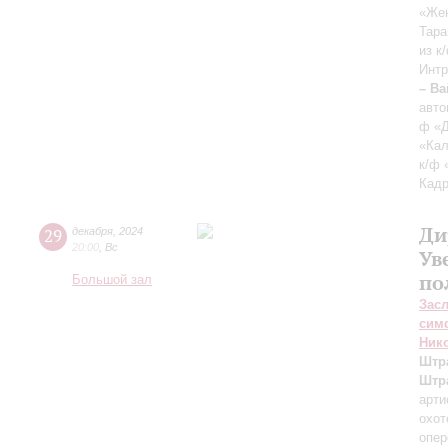
«Жен
Тара
из к
Интр
– В
авто
ф «Д
«Кал
к/ф 
Кад
Ди
29
декабря
,
2024
20:00
,
Вс
Ув
по
Большой зал
Зас
сим
Ник
Штр
Штр
арти
охот
опер