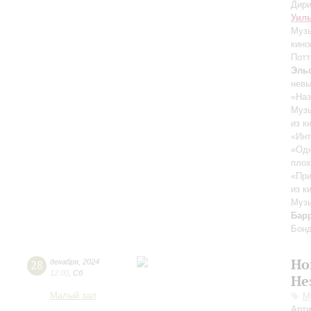
Дири
Уил
Музы
кино
Потт
Эль
нев
«Наз
Музы
из к
«Инт
«Одн
плох
«При
из к
Музы
Бар
Бон
Но
28
декабря
,
2024
12:00
,
Сб
Не
Малый зал
М
Арти