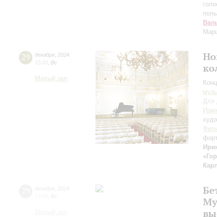
голо
поль
Вал
Мар
Но
29
декабря
,
2024
15:00
,
Вс
ко
Малый зал
Конц
музы
Для 
Ирин
худо
Фил
фор
Ири
«Гор
Кар
Бе
29
декабря
,
2024
19:00
,
Вс
Му
вы
Малый зал