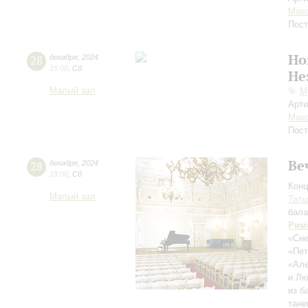
Мак
Пост
Но
28
декабря
,
2024
15:00
,
Сб
Не
Малый зал
М
Арти
Мак
Пост
Ве
28
декабря
,
2024
19:00
,
Сб
Конц
Малый зал
Тать
бала
Рим
«Сне
«Пе
«Ал
и Л
из б
тане