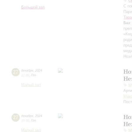
О
С по
Большой зал
Пари
Тара
Бах
прел
«Ког
род
пред
меди
Ноэ
Но
27
декабря
,
2024
12:00
,
Пт
Не
Малый зал
М
Арти
Мак
Пост
Но
27
декабря
,
2024
15:00
,
Пт
Не
Малый зал
М