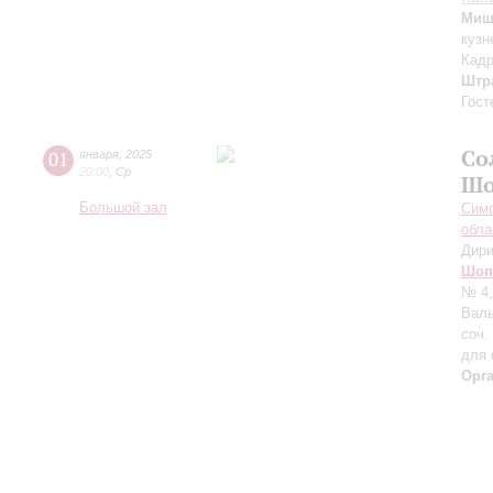
Миш
кузн
Кадр
Штра
Гост
Со
01
января
,
2025
20:00
,
Ср
Шо
Большой зал
Симф
обла
Дири
Шоп
№ 4,
Валь
соч.
для 
Орг