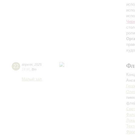
испо
испо
испо
Черн
стол
роли
Орг
прав
худо
Фл
22
апреля
,
2025
19:00
,
Вт
Конц
Малый зал
Анса
Геор
Олес
пикк
фле
Свет
Фил
Лукь
Техт
Фро