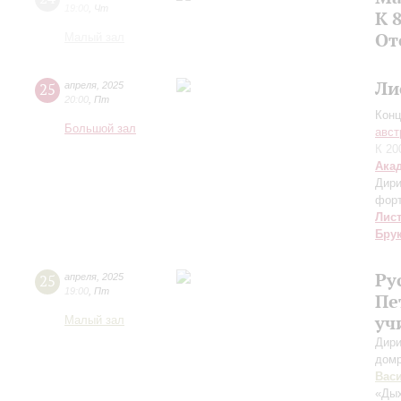
19:00
,
Чт
К 
От
Малый зал
Ли
25
апреля
,
2025
20:00
,
Пт
Конц
Большой зал
авст
К 20
Ака
Дири
фор
Лис
Бру
Ру
25
апреля
,
2025
19:00
,
Пт
Пе
уч
Малый зал
Дири
дом
Вас
«Дых