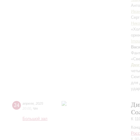
Анто
Иван
Сер
Ник
«Хол
орке
Impu
Вас
Фант
«Све
Дми
четы
Сюит
для 
уда
Ди
24
апреля
,
2025
20:00
,
Чт
Со
Большой зал
К 11
Конц
Росс
К 90