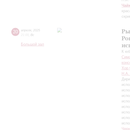
Чай
крас
скри
Ры
20
апреля
,
2025
21:00
,
Вс
Ро
ис
Большой зал
К юб
Симф
конс
Хор 
Н.А.
Дири
испо
испо
испо
испо
испо
испо
испо
испо
Черн