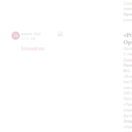
Сви
пове
Орг
учил
«Р
26
апреля
,
2025
20:00
,
Сб
Ор
Большой зал
Орга
С по
Анна
Пах
И.С.
«Воз
hier
лико
208 
Пасс
«При
(пер
фуга
Эле
«Ара