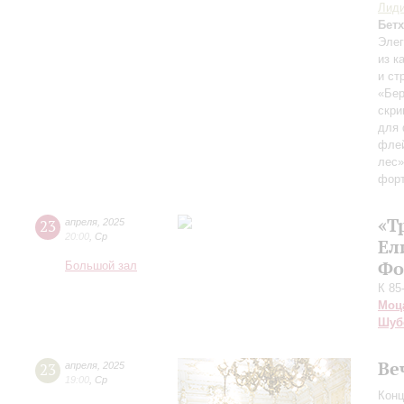
Лиди
Бет
Элег
из к
и ст
«Бер
скри
для 
флей
лес»
фор
«Т
23
апреля
,
2025
20:00
,
Ср
Ел
Фо
Большой зал
К 85
Моц
Шуб
Ве
23
апреля
,
2025
19:00
,
Ср
Конц