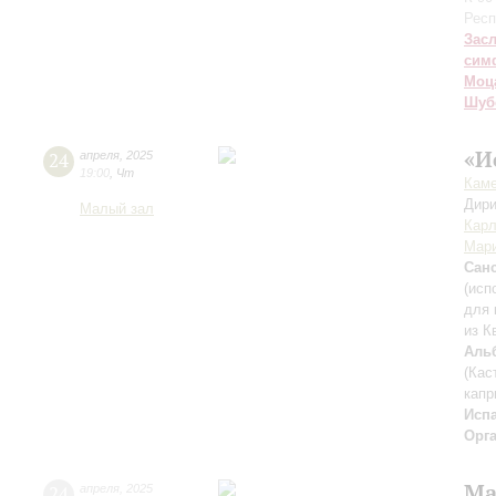
Респ
Зас
сим
Моц
Шуб
«И
24
апреля
,
2025
19:00
,
Чт
Каме
Дири
Малый зал
Карл
Мар
Сан
(исп
для 
из К
Аль
(Кас
кап
Исп
Орг
Ма
24
апреля
,
2025