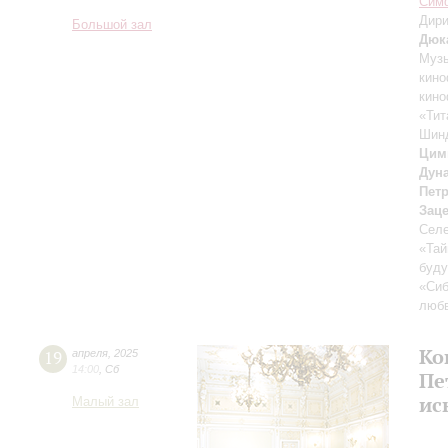
Симф
Дири
Большой зал
Дюк
Музы
кино
кин
«Тит
Шин
Цим
Дун
Пет
Зац
Селе
«Тай
буд
«Си
любв
Ко
19
апреля
,
2025
14:00
,
Сб
Пе
ис
Малый зал