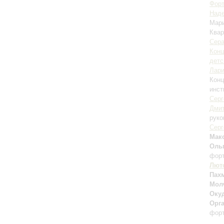
Форт
Над
Мар
Квар
Сер
Конц
детс
Лари
Конц
инст
Серг
Дмит
руко
Серг
Мак
Оль
фор
Лют
Пах
Мол
Оку
Орг
форт