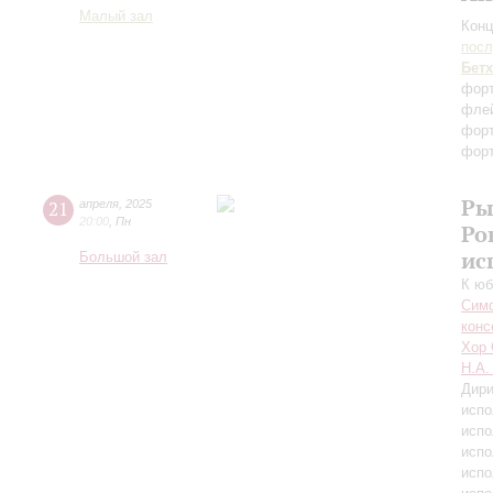
Малый зал
Конц
пос
Бет
форт
флей
фор
фор
Ры
21
апреля
,
2025
20:00
,
Пн
Ро
ис
Большой зал
К юб
Симф
конс
Хор 
Н.А.
Дири
испо
испо
испо
испо