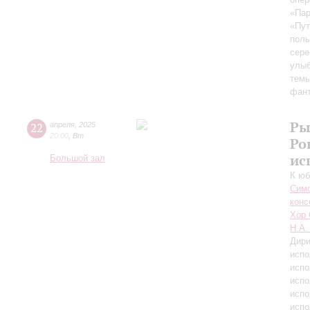
«Пар
«Пут
поль
сере
улыб
темы
фант
Ры
22
апреля
,
2025
20:00
,
Вт
Ро
ис
Большой зал
К юб
Симф
конс
Хор 
Н.А.
Дири
испо
испо
испо
испо
испо