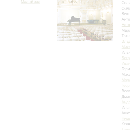
Малый зал
Соли
фил
Викт
Анто
Ната
Мар
Тать
Влад
Миха
Иль
Багр
Иван
Герм
Мих
Мари
Геор
Все
Дми
Андр
Иль
Ашо
Ник
Ксен
Тиму