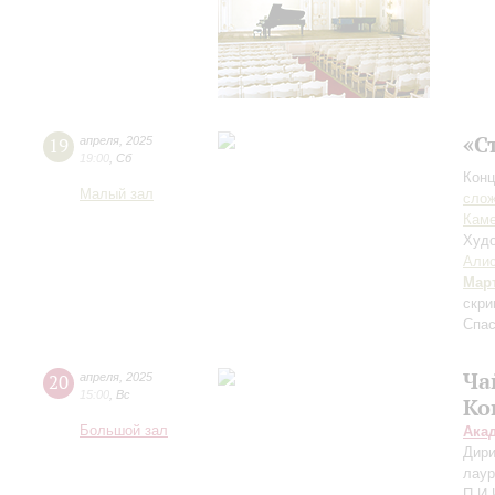
«С
19
апреля
,
2025
19:00
,
Сб
Конц
Малый зал
сло
Каме
Худо
Алис
Мар
скри
Спас
Ча
20
апреля
,
2025
15:00
,
Вс
Ко
Большой зал
Ака
Дири
лаур
П.И.