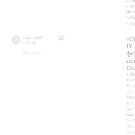
орга
«Ноч
Дон
Г. С
(пер
«С
26
апреля
,
2025
14:00
,
Сб
IV
фо
Малый зал
не
Со
К 80
войн
Форт
Елен
Тать
Форт
Али
Екат
Форт
Над
Оле