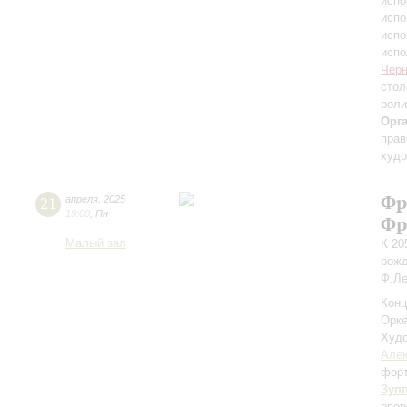
испо
испо
испо
испо
Черн
стол
роли
Орг
прав
худо
Фр
21
апреля
,
2025
19:00
,
Пн
Фр
Малый зал
К 20
рожд
Ф.Ле
Конц
Орке
Худо
Алек
фор
Зуп
опер