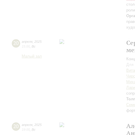
стол
роли
Орг
прав
худо
Се
20
апреля
,
2025
15:00
,
Вс
ме
Малый зал
Конц
Для 
Вита
Чирс
Мих
Лари
сопр
Тол
Семе
фор
Ал
20
апреля
,
2025
19:00
,
Вс
Ан