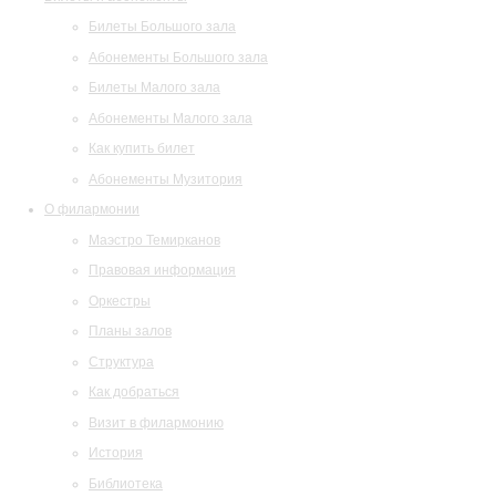
Билеты Большого зала
Абонементы Большого зала
Билеты Малого зала
Абонементы Малого зала
Как купить билет
Абонементы Музитория
О филармонии
Маэстро Темирканов
Правовая информация
Оркестры
Планы залов
Структура
Как добраться
Визит в филармонию
История
Библиотека