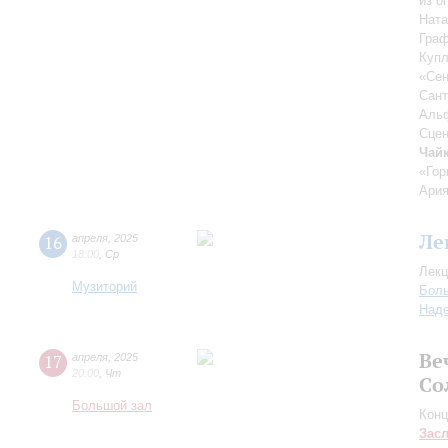
из о
Ната
Граф
Купл
«Сен
Сант
Альф
Сцен
Чай
«Гор
Ария
Ле
16
апреля
,
2025
18:00
,
Ср
Лекц
Музиторий
Боль
Над
Ве
17
апреля
,
2025
20:00
,
Чт
Со
Большой зал
Конц
Зас