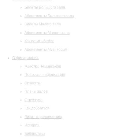
Билеты Большого зала
Абонементы Большого зала
Билеты Малого зала
Абонементы Малого зала
Как купить билет
Абонементы Музитория
О филармонии
Маэстро Темирканов
Правовая информация
Оркестры
Планы залов
Структура
Как добраться
Визит в филармонию
История
Библиотека