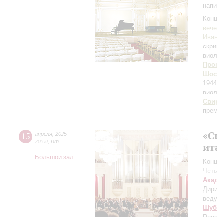
напи
Конц
вече
Иван
скри
виол
Про
Шос
1944
виол
Сви
прем
«С
15
апреля
,
2025
20:00
,
Вт
ит
Большой зал
Конц
Четы
Ака
Дири
вед
Шуб
Rend