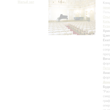
Малый зал
Конц
пени
Попы
Ольг
Коп
Кузн
Хри
Цзи
Ека
сопр
сопр
прог
Вяч
фор
Петр
Ана
фор
Дон
Буд
“Pac
смер
граф
опер