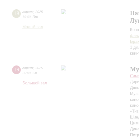
Па
18
апреля
,
2025
19:00
,
Пт
Лу
Малый зал
Конц
фила
Бра
3 дл
квин
Му
19
апреля
,
2025
20:00
,
Сб
Симф
Дири
Большой зал
Дюк
Музы
кино
кин
«Тит
Шин
Цим
Дун
Пет