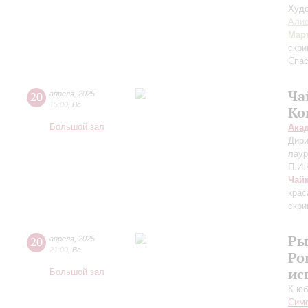
Худо
Алис
Мар
скри
Спас
Ча
20
апреля
,
2025
15:00
,
Вс
Ко
Большой зал
Ака
Дири
лаур
П.И.
Чай
крас
скри
Ры
20
апреля
,
2025
21:00
,
Вс
Ро
ис
Большой зал
К юб
Симф