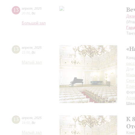
Ве
13
апреля
,
2025
20:00
,
Вс
Джан
(Ита
Большой зал
Гар
Танг
«Н
13
апреля
,
2025
15:00
,
Вс
Конц
Малый зал
расс
Для 
Мар
Серг
Елен
фор
Алек
Шва
К 
13
апреля
,
2025
19:00
,
Вс
От
Малый зал
Комп