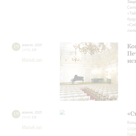
Зац
Селе
«Тай
буд
«Си
любв
Ко
19
апреля
,
2025
14:00
,
Сб
Пе
ис
Малый зал
«С
19
апреля
,
2025
19:00
,
Сб
Конц
Малый зал
сло
Каме