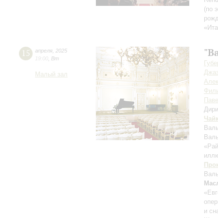
(по 
рожд
«Ита
"В
15
апреля
,
2025
19:00
,
Вт
Губе
Джаз
Малый зал
Але
Фил
Пав
Дири
Чай
Валь
Валь
«Ра
иллю
Про
Валь
Мас
«Евг
опер
и сн