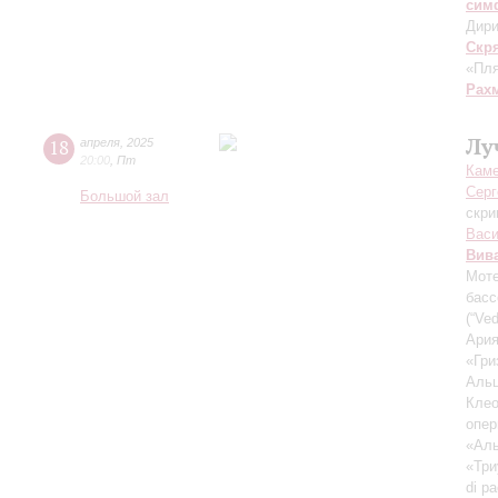
сим
Дири
Скр
«Пля
Рах
Лу
18
апреля
,
2025
20:00
,
Пт
Каме
Серг
Большой зал
скри
Васи
Вив
Моте
басс
(“Ve
Ария
«Гри
Альц
Клео
опер
«Аль
«Три
di pa