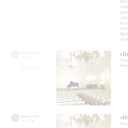
Шема
«Гор
драм
«Уле
Игор
опер
Орг
«Чай
«Бы
16
апреля
,
2025
19:00
,
Ср
Пути
Нов
Малый зал
«И
16
апреля
,
2025
19:00
,
Ср
Иску