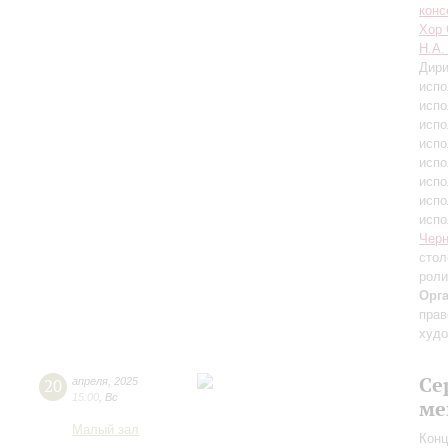
конс
Хор 
Н.А.
Дири
испо
испо
испо
испо
испо
испо
испо
испо
Черн
стол
роли
Орг
прав
худо
Се
20
апреля
,
2025
15:00
,
Вс
ме
Малый зал
Конц