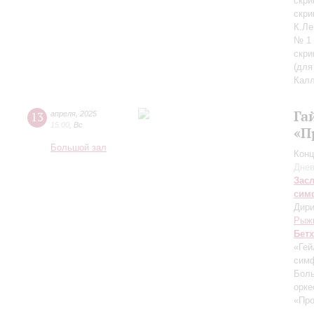
скри
скри
К.Ле
№ 1 
скри
(для
Кал
Га
13
апреля
,
2025
15:00
,
Вс
«П
Большой зал
Конц
Днев
Зас
сим
Дири
Рыж
Бет
«Гей
симф
Боль
орке
«Пр