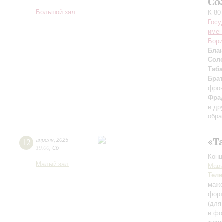
Со
Большой зал
К 80
Госу
имен
Бори
Бла
Сол
Таб
Бра
фро
Фра
и др
обра
«Т
12
апреля
,
2025
19:00
,
Сб
Конц
Малый зал
Мар
Тел
маж
фор
(для
и фо