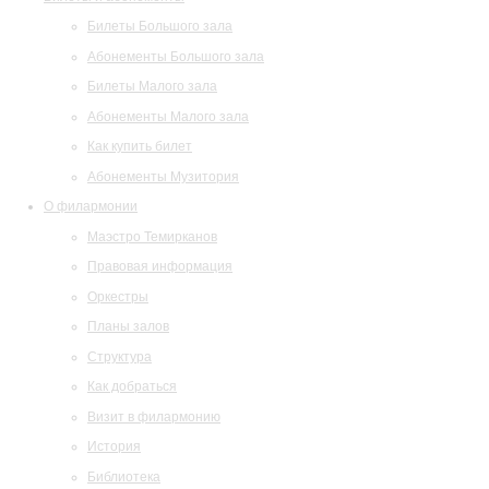
Билеты Большого зала
Абонементы Большого зала
Билеты Малого зала
Абонементы Малого зала
Как купить билет
Абонементы Музитория
О филармонии
Маэстро Темирканов
Правовая информация
Оркестры
Планы залов
Структура
Как добраться
Визит в филармонию
История
Библиотека