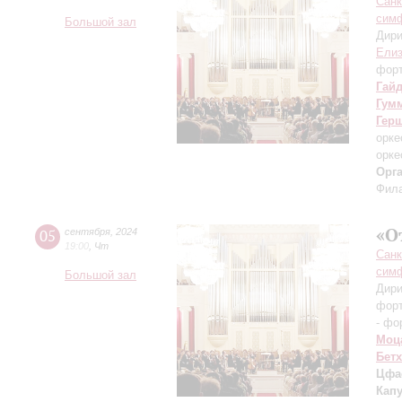
Санк
симф
Большой зал
Дири
Елиз
фор
Гай
Гум
Гер
орке
орке
Орг
Фила
«О
05
сентября
,
2024
19:00
,
Чт
Санк
симф
Большой зал
Дири
фор
- фо
Моц
Бет
Цфа
Кап