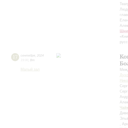
Теат
Люд
глав
Еле
Але
Шни
«Кни
русс
Ко
17
сентября
,
2024
19:00
,
Вт
Бо
Малый зал
Межд
Духо
Нико
Сер
Серг
Анд
Але
Чай
Диве
Эльв
, Ар