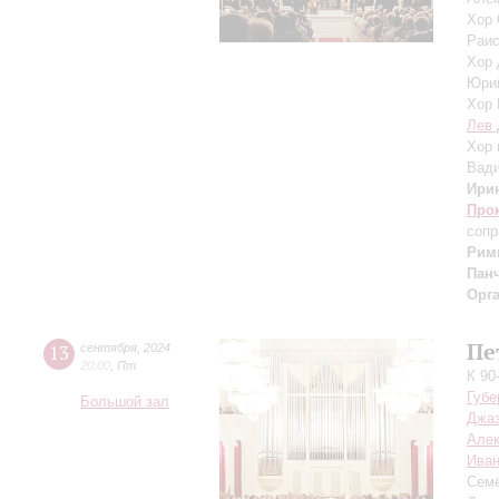
Хор 
Раис
Хор 
Юри
Хор 
Лев 
Хор 
Вад
Ири
Про
сопр
Рим
Пан
Орг
Пе
13
сентября
,
2024
20:00
,
Пт
К 90
Губе
Большой зал
Джаз
Але
Иван
Сем