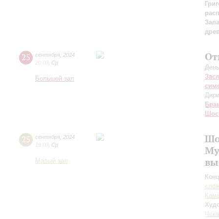
Григ
рас
Зап
дре
От
25
сентября
,
2024
20:00
,
Ср
День
Зас
Большой зал
сим
Дири
Бра
Шос
Шо
25
сентября
,
2024
19:00
,
Ср
Му
вы
Малый зал
Конц
сло
Каме
Худо
Чека