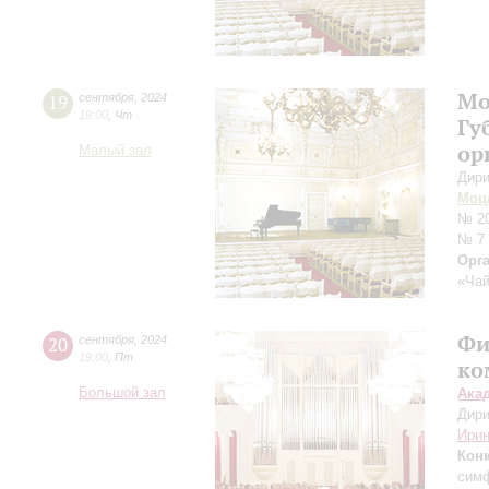
Мо
19
сентября
,
2024
19:00
,
Чт
Гу
ор
Малый зал
Дири
Моц
№ 20
№ 7
Орг
«Чай
Фи
20
сентября
,
2024
19:00
,
Пт
ко
Большой зал
Ака
Дири
Ирин
Кон
симф