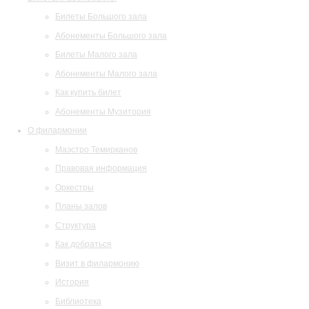
Билеты Большого зала
Абонементы Большого зала
Билеты Малого зала
Абонементы Малого зала
Как купить билет
Абонементы Музитория
О филармонии
Маэстро Темирканов
Правовая информация
Оркестры
Планы залов
Структура
Как добраться
Визит в филармонию
История
Библиотека