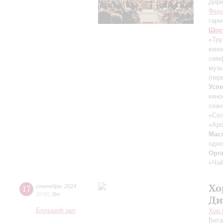
Дири
Федо
гарм
Шос
«Тру
кино
симф
музы
(пер
Усп
кин
сеан
«Сол
«Аро
Мас
одн
Орг
«Чай
Хо
17
сентября
,
2024
20:00
,
Вт
Ди
Большой зал
Хор 
Вит