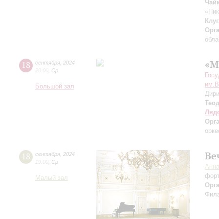
Чай
«Пик
Клуг
Орг
обла
«М
18
сентября
,
2024
20:00
,
Ср
Госу
им.В
Большой зал
Дири
Тео
Ляд
Орг
орке
Ве
18
сентября
,
2024
19:00
,
Ср
Анн
фор
Малый зал
Орг
Фила