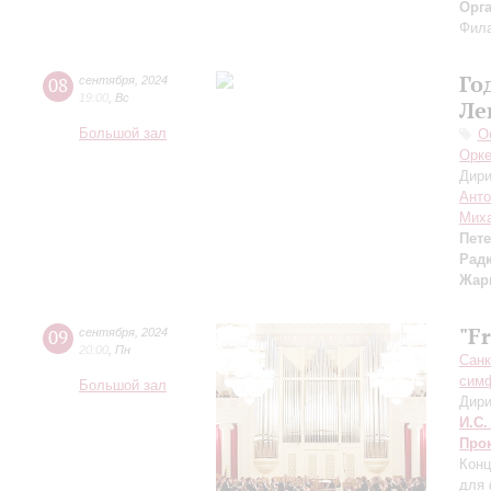
Орг
Фила
Го
08
сентября
,
2024
19:00
,
Вс
Ле
Большой зал
О
Орке
Дири
Анто
Миха
Пет
Рад
Жар
"F
09
сентября
,
2024
20:00
,
Пн
Санк
симф
Большой зал
Дири
И.С.
Про
Конц
для 