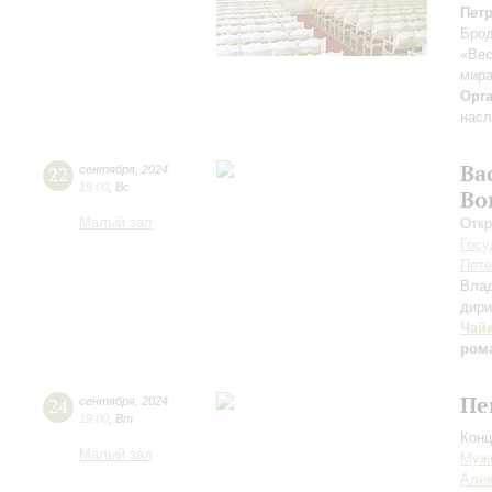
Пет
Брод
«Вес
мира
Орг
насл
Ва
22
сентября
,
2024
19:00
,
Вс
Во
Малый зал
Откр
Госу
Пете
Вла
дири
Чай
ром
Пе
24
сентября
,
2024
19:00
,
Вт
Конц
Малый зал
Мужс
Алек