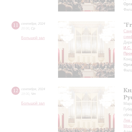
Орг
Фила
"F
11
сентября
,
2024
20:00
,
Ср
Санк
симф
Большой зал
Дири
И.С.
Про
Конц
Орг
Фила
Кн
12
сентября
,
2024
19:00
,
Чт
Ру
Большой зал
Мара
Губе
обла
Лев 
Моск
Алек