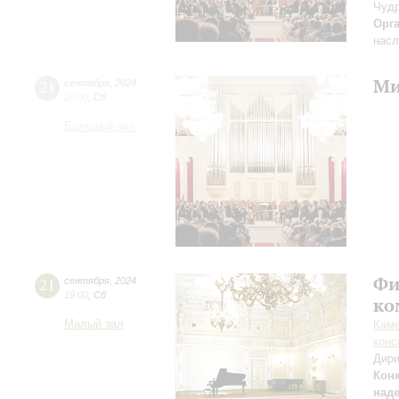
Чудр
Орг
насл
Ми
21
сентября
,
2024
20:00
,
Сб
Большой зал
Фи
21
сентября
,
2024
19:00
,
Сб
ко
Малый зал
Каме
конс
Дири
Кон
над