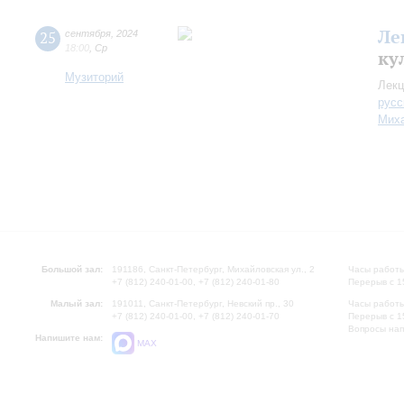
Ле
25
сентября
,
2024
18:00
,
Ср
ку
Музиторий
Лекц
русс
Миха
Большой зал:
191186, Санкт-Петербург, Михайловская ул., 2
Часы работы
+7 (812) 240-01-00, +7 (812) 240-01-80
Перерыв с 1
Малый зал:
191011, Санкт-Петербург, Невский пр., 30
Часы работы
+7 (812) 240-01-00, +7 (812) 240-01-70
Перерыв с 1
Вопросы на
Напишите нам:
MAX