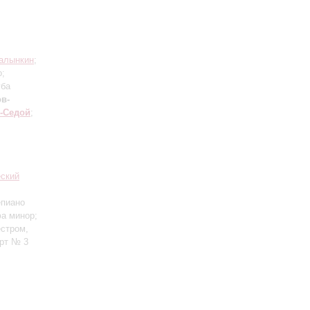
алынкин
;
о;
уба
в-
-Седой
;
еский
епиано
фа минор;
естром,
ерт № 3