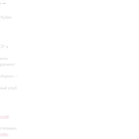
 –
 Кубке
СР и
ента
Фрагмент
«Акрон» –
ный клуб
еский
ртепиано;
тейн
-