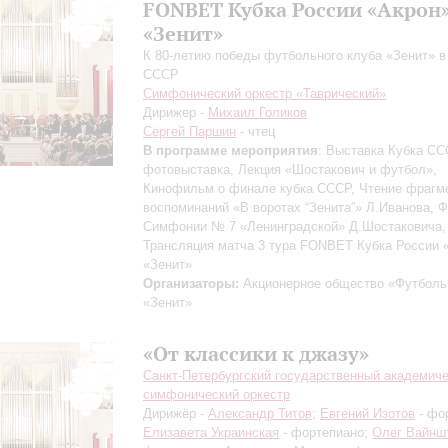
FONBET Кубка России «Акрон»
«Зенит»
К 80-летию победы футбольного клуба «Зенит» в
СССР
Симфонический оркестр «Таврический»
Дирижер -
Михаил Голиков
Сергей Паршин
- чтец
В программе мероприятия
: Выставка Кубка СС
фотовыставка, Лекция «Шостакович и футбол»,
Кинофильм о финале кубка СССР, Чтение фрагм
воспоминаний «В воротах “Зенита”» Л.Иванова, 
Симфонии № 7 «Ленинградской» Д.Шостаковича,
Трансляция матча 3 тура FONBET Кубка России 
«Зенит»
Организаторы:
Акционерное общество «Футболь
«Зенит»
«От классики к джазу»
Санкт-Петербургский государственный академич
симфонический оркестр
Дирижёр -
Александр Титов
;
Евгений Изотов
- фо
Елизавета Украинская
- фортепиано;
Олег Вайнш