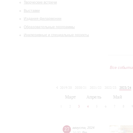
Творческие встречи
Выставки
Издания филармонии
Образовательные программы
Инклюзивные и специальные проекты
Все событи
2019/20
2020/21
2021/22
2022/23
2023/24
2024/25
2025/26
2026/27
Март
Апрель
Май
1
2
3
4
5
6
7
8
27
августа
,
2024
16:00
,
Вт