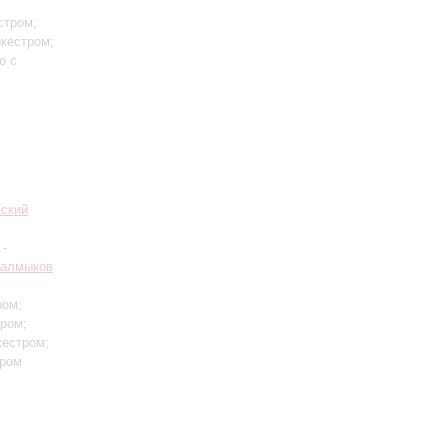
стром;
ркестром;
о с
еский
-
Калмыков
ром;
тром;
кестром;
тром