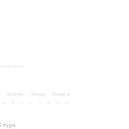
инская карта
Декабрь
Январь
Февраль
24
25
26
27
28
29
30
31
 тура