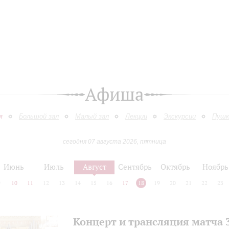
Афиша
я
Большой зал
Малый зал
Лекции
Экскурсии
Пушк
сегодня 07 августа 2026, пятница
Июнь
Июль
Август
Сентябрь
Октябрь
Ноябрь
9
10
11
12
13
14
15
16
17
18
19
20
21
22
23
Концерт и трансляция матча 3