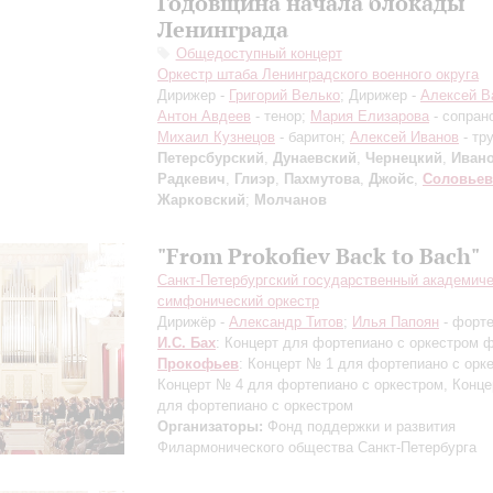
Годовщина начала блокады
Ленинграда
Общедоступный концерт
Оркестр штаба Ленинградского военного округа
Дирижер -
Григорий Велько
; Дирижер -
Алексей В
Антон Авдеев
- тенор;
Мария Елизарова
- сопран
Михаил Кузнецов
- баритон;
Алексей Иванов
- тр
Петерсбурский
,
Дунаевский
,
Чернецкий
,
Ивано
Радкевич
,
Глиэр
,
Пахмутова
,
Джойс
,
Соловьев
Жарковский
;
Молчанов
"From Prokofiev Back to Bach"
Санкт-Петербургский государственный академич
симфонический оркестр
Дирижёр -
Александр Титов
;
Илья Папоян
- форт
И.С. Бах
: Концерт для фортепиано с оркестром 
Прокофьев
: Концерт № 1 для фортепиано с орк
Концерт № 4 для фортепиано с оркестром, Конц
для фортепиано с оркестром
Организаторы:
Фонд поддержки и развития
Филармонического общества Санкт-Петербурга