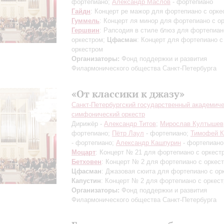
фортепиано;
Александр Маслов
- фортепиано
Гайдн
: Концерт ре мажор для фортепиано с орке
Гуммель
: Концерт ля минор для фортепиано с о
Гершвин
: Рапсодия в стиле блюз для фортепиан
оркестром;
Цфасман
: Концерт для фортепиано с
оркестром
Организаторы:
Фонд поддержки и развития
Филармонического общества Санкт-Петербурга
«От классики к джазу»
Санкт-Петербургский государственный академич
симфонический оркестр
Дирижёр -
Александр Титов
;
Мирослав Култышев
фортепиано;
Пётр Лаул
- фортепиано;
Тимофей 
- фортепиано;
Александр Кашпурин
- фортепиано
Моцарт
: Концерт № 21 для фортепиано с оркест
Бетховен
: Концерт № 2 для фортепиано с оркес
Цфасман
: Джазовая сюита для фортепиано с ор
Капустин
: Концерт № 2 для фортепиано с оркес
Организаторы:
Фонд поддержки и развития
Филармонического общества Санкт-Петербурга