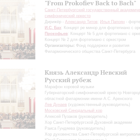
"From Prokofiev Back to Bach"
Санкт-Петербургский государственный академич
симфонический оркестр
Дирижёр -
Александр Титов
;
Илья Папоян
- форт
И.С. Бах
: Концерт ре минор для фортепиано с ор
Прокофьев
: Концерт № 5 для фортепиано с орк
Концерт № 2 для фортепиано с оркестром
Организаторы:
Фонд поддержки и развития
Филармонического общества Санкт-Петербурга
Князь Александр Невский
Русский рубеж
Марафон хоровой музыки
Губернаторский симфонический оркестр Новгоро
областной филармонии имени А.С. Аренского
Лев Дунаев
(художественный руководитель)
Московский Синодальный хор
Алексей Пузаков
(руководитель)
Хор Санкт-Петербургской Духовной академии
Раиса Гундяева
(руководитель)
Хор духовенства Санкт-Петербургской митропол