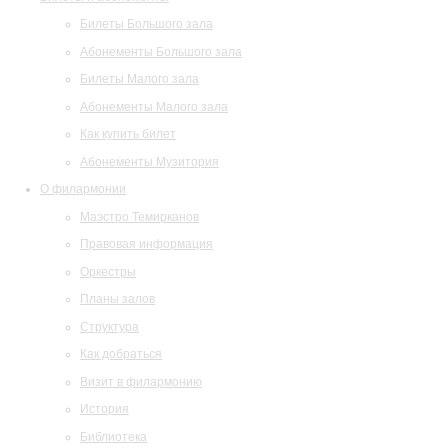
Билеты Большого зала
Абонементы Большого зала
Билеты Малого зала
Абонементы Малого зала
Как купить билет
Абонементы Музитория
О филармонии
Маэстро Темирканов
Правовая информация
Оркестры
Планы залов
Структура
Как добраться
Визит в филармонию
История
Библиотека