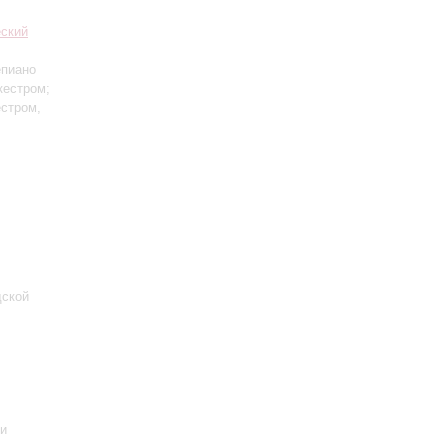
еский
епиано
кестром;
естром,
дской
ии